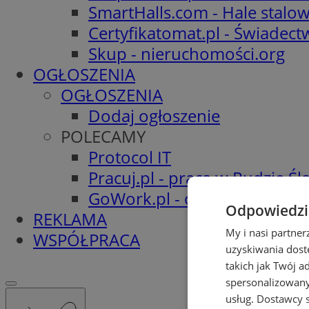
SmartHalls.com - Hale stalo
Certyfikatomat.pl - Świadec
Skup - nieruchomości.org
OGŁOSZENIA
OGŁOSZENIA
Dodaj ogłoszenie
POLECAMY
Protocol IT
Pracuj.pl - praca w Rudzie Ślą
GoWork.pl - oferty pracy
Odpowiedzia
REKLAMA
My i nasi partne
WSPÓŁPRACA
uzyskiwania dost
takich jak Twój a
spersonalizowanyc
usług.
Dostawcy s