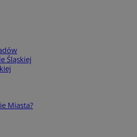
adów
e Śląskiej
kiej
ie Miasta?