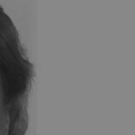
tyfikator sesji.
tyfikator sesji.
tyfikator sesji.
 celów
a, zapewniając, że
i, a ich dane są
przez witrynę
sług.
iania ludzi i botów.
ernetowej, ponieważ
aportów na temat
towej.
iania ludzi i botów.
ernetowej, ponieważ
aportów na temat
towej.
o przechowywania
watności dla ich
dane dotyczące
olityki i
ając, że ich
e w przyszłych
zez usługę Cookie-