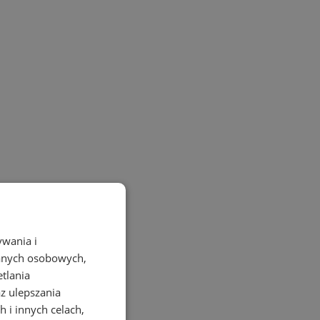
ywania i
danych osobowych,
etlania
az ulepszania
 i innych celach,