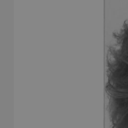
SessID
QeSessID
MvSessID
msToken
__cf_bm
__cf_bm
VISITOR_PRIVACY_
CookieScriptConse