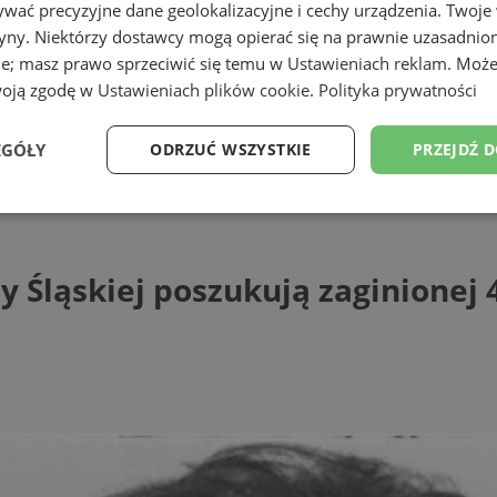
wać precyzyjne dane geolokalizacyjne i cechy urządzenia. Twoje
tryny. Niektórzy dostawcy mogą opierać się na prawnie uzasadnio
ie; masz prawo sprzeciwić się temu w
Ustawieniach reklam
. Może
woją zgodę w
Ustawieniach plików cookie
.
Polityka prywatności
EGÓŁY
ODRZUĆ WSZYSTKIE
PRZEJDŹ 
skiej poszukują zaginionej 49-letniej Be
Wydajność
Targetowanie
Funkcjonalność
Ni
y Śląskiej poszukują zaginionej 
ezbędne
Wydajność
Targetowanie
Funkcjonalność
Niesklasyfikow
ie umożliwiają korzystanie z podstawowych funkcji strony internetowej, takich jak log
Bez niezbędnych plików cookie nie można prawidłowo korzystać ze strony internetowe
Provider
/
Okres
Opis
Domena
przechowywania