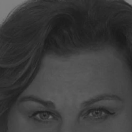
rudaslaska.com.pl
1 rok
Ten plik cookie przechowuje iden
rudaslaska.com.pl
1 rok
Ten plik cookie przechowuje iden
rudaslaska.com.pl
1 rok
Ten plik cookie przechowuje iden
.tiktok.com
1 tydzień 3 dni
Ten plik cookie jest używany do
uwierzytelniania i bezpieczeństw
użytkownicy pozostają zalogowan
zabezpieczone, jak poruszać się 
internetową lub interakcji z jej u
30 minut
Ten plik cookie służy do rozróżn
Cloudflare Inc.
Jest to korzystne dla strony int
.x.com
umożliwia tworzenie ważnych r
korzystania z jej witryny interne
29 minut 59
Ten plik cookie służy do rozróżn
Cloudflare Inc.
sekund
Jest to korzystne dla strony int
.twitter.com
umożliwia tworzenie ważnych r
korzystania z jej witryny interne
Polityce prywatności Google
METADATA
5 miesięcy 4
Ten plik cookie jest używany d
YouTube
tygodnie
zgody użytkownika i wyboru pry
.youtube.com
interakcji z witryną. Rejestruje 
zgody odwiedzającego na różne p
ustawienia prywatności, zapewni
preferencje zostaną uhonorowan
sesjach.
nt
4 tygodnie 2 dni
Ten plik cookie jest używany pr
CookieScript