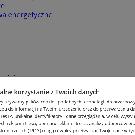
we
twa energetyczne
skiej
lne korzystanie z Twoich danych
rzy używamy plików cookie i podobnych technologii do przechow
ępu do informacji na Twoim urządzeniu oraz do przetwarzania 
dres IP, unikalne identyfikatory i dane przeglądania, w celu wyświ
h reklam i treści, pomiaru reklam i treści, analizy odbiorców or
tron trzecich (1913)
mogą również przetwarzać Twoje dane w tych