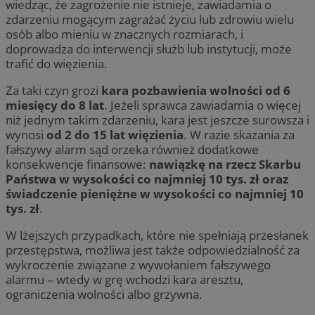
wiedząc, że zagrożenie nie istnieje, zawiadamia o
zdarzeniu mogącym zagrażać życiu lub zdrowiu wielu
osób albo mieniu w znacznych rozmiarach, i
doprowadza do interwencji służb lub instytucji, może
trafić do więzienia.
Za taki czyn grozi
kara pozbawienia wolności od 6
miesięcy do 8 lat
. Jeżeli sprawca zawiadamia o więcej
niż jednym takim zdarzeniu, kara jest jeszcze surowsza i
wynosi
od 2 do 15 lat więzienia
. W razie skazania za
fałszywy alarm sąd orzeka również dodatkowe
konsekwencje finansowe:
nawiązkę na rzecz Skarbu
Państwa w wysokości co najmniej 10 tys. zł oraz
świadczenie pieniężne w wysokości co najmniej 10
tys. zł
.
W lżejszych przypadkach, które nie spełniają przesłanek
przestępstwa, możliwa jest także odpowiedzialność za
wykroczenie związane z wywołaniem fałszywego
alarmu – wtedy w grę wchodzi kara aresztu,
ograniczenia wolności albo grzywna.