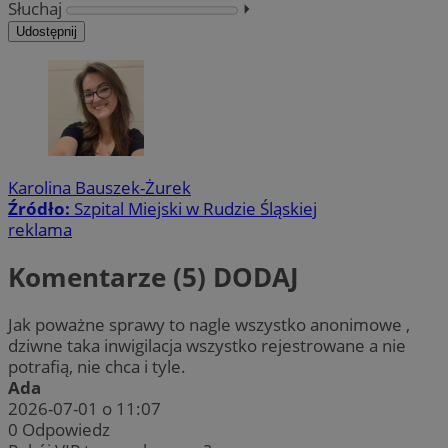
Słuchaj
⏵︎
Udostępnij
Karolina Bauszek-Żurek
Źródło:
Szpital Miejski w Rudzie Śląskiej
reklama
Komentarze (5)
DODAJ
Jak poważne sprawy to nagle wszystko anonimowe ,
dziwne taka inwigilacja wszystko rejestrowane a nie
potrafią, nie chca i tyle.
Ada
2026-07-01 o 11:07
0
Odpowiedz