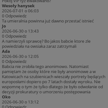
Pokój VIP tyz ewakowano?
Wesoły hanysek
2026-07-01 o 06:03
0
Odpowiedz
Ta umieralnia powinna już dawno przestać istnieć
Jo
2026-06-30 o 13:43
0
Odpowiedz
A namierzyli sprawcę? Bo jakos babcie ktore zle
powiedziała na owsiaka zaraz zatrzymali
Ada
2026-06-30 o 12:05
0
Odpowiedz
Babcia nie zrobiła tego anonimowo. Natomiast
pamiętam że osoby które nie były anonimowe a w
Katowicach na szubienicach wieszały portrety będących
europosłami dopiero po 7 latach dostały wyroku. Nie
wspomnę o tym że tylko dlatego że było odwołanie od
decyzji prokuratury o umorzeniu postępowania
Oko
2026-06-30 o 13:12
0
Odpowiedz