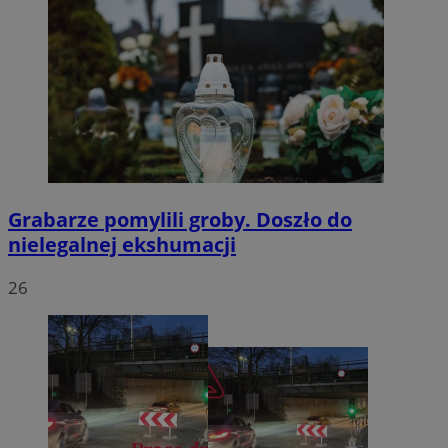
Grabarze pomylili groby. Doszło do
nielegalnej ekshumacji
26