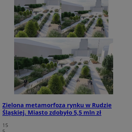
Zielona metamorfoza rynku w Rudzie
Śląskiej. Miasto zdobyło 5,5 mln zł
15
5