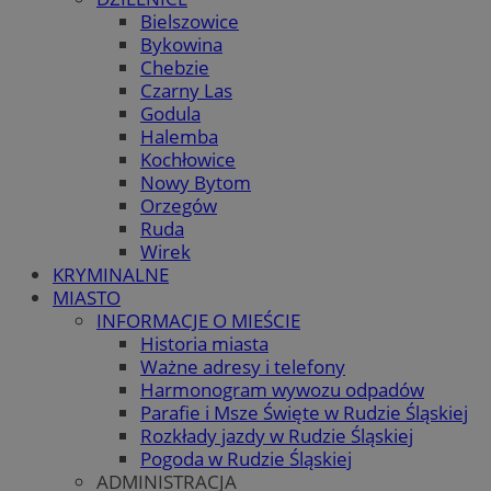
Bielszowice
Bykowina
Chebzie
Czarny Las
Godula
Halemba
Kochłowice
Nowy Bytom
Orzegów
Ruda
Wirek
KRYMINALNE
MIASTO
INFORMACJE O MIEŚCIE
Historia miasta
Ważne adresy i telefony
Harmonogram wywozu odpadów
Parafie i Msze Święte w Rudzie Śląskiej
Rozkłady jazdy w Rudzie Śląskiej
Pogoda w Rudzie Śląskiej
ADMINISTRACJA