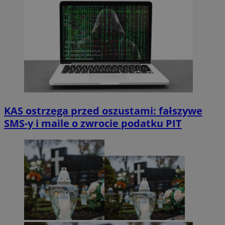
KAS ostrzega przed oszustami: fałszywe
SMS-y i maile o zwrocie podatku PIT