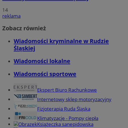
14
reklama
Zobacz również
Wiadomości kryminalne w Rudzie
Śląskiej
Wiadomości lokalne
Wiadomości sportowe
Ekspert Biuro Rachunkowe
Internetowy sklep motoryzacyjny
Fizjoterapia Ruda Śląska
Klimatyzacje - Pompy ciepła
Książeczka sanepidowska