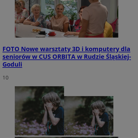
FOTO
Nowe warsztaty 3D i komputery dla
seniorów w CUS ORBITA w Rudzie Śląskiej-
Goduli
10