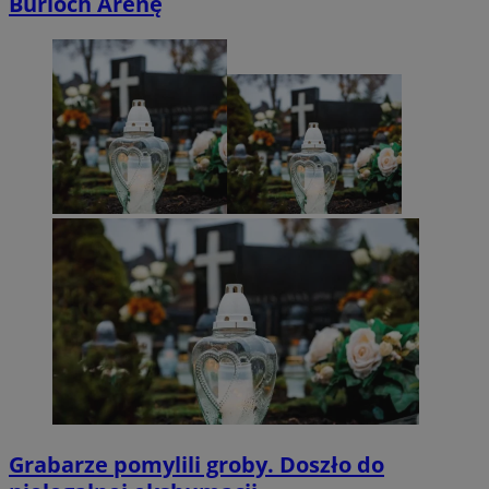
Burloch Arenę
Grabarze pomylili groby. Doszło do