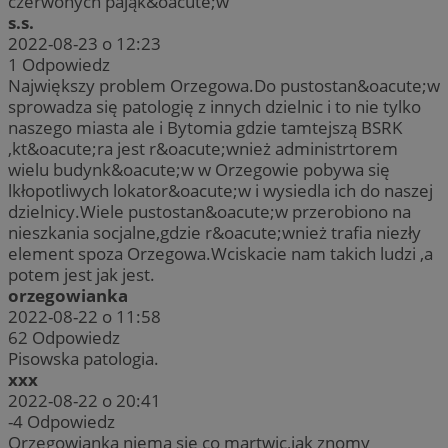
czerwonych pająk&oacute;w
s.s.
2022-08-23 o 12:23
1
Odpowiedz
Największy problem Orzegowa.Do pustostan&oacute;w
sprowadza się patologię z innych dzielnic i to nie tylko
naszego miasta ale i Bytomia gdzie tamtejszą BSRK
,kt&oacute;ra jest r&oacute;wnież administrtorem
wielu budynk&oacute;w w Orzegowie pobywa się
lkłopotliwych lokator&oacute;w i wysiedla ich do naszej
dzielnicy.Wiele pustostan&oacute;w przerobiono na
nieszkania socjalne,gdzie r&oacute;wnież trafia niezły
element spoza Orzegowa.Wciskacie nam takich ludzi ,a
potem jest jak jest.
orzegowianka
2022-08-22 o 11:58
62
Odpowiedz
Pisowska patologia.
xxx
2022-08-22 o 20:41
-4
Odpowiedz
Orzegowianka niema sie co martwic,jak znomy