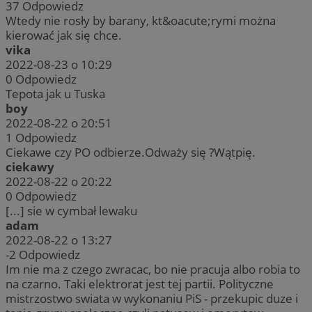
37
Odpowiedz
Wtedy nie rosły by barany, kt&oacute;rymi można
kierować jak się chce.
vika
2022-08-23 o 10:29
0
Odpowiedz
Tepota jak u Tuska
boy
2022-08-22 o 20:51
1
Odpowiedz
Ciekawe czy PO odbierze.Odważy się ?Wątpię.
ciekawy
2022-08-22 o 20:22
0
Odpowiedz
[...] sie w cymbał lewaku
adam
2022-08-22 o 13:27
-2
Odpowiedz
Im nie ma z czego zwracac, bo nie pracuja albo robia to
na czarno. Taki elektrorat jest tej partii. Polityczne
mistrzostwo swiata w wykonaniu PiS - przekupic duze i