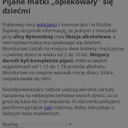
Pijane matki „opiekowały” się
dziećmi
Piątkowej nocy
policjanci
z komisariatu I w Rudzie
Śląskiej otrzymali informację, że jednym z mieszkań
przy
ulicy Bytomskiej
trwa
libacja alkoholowa
, a
nietrzeźwa matka ma opiekować się dziećmi.
Mundurowi zastali na miejscu dwie kobiety, mężczyznę
i czwórkę dzieci w wieku od 2 do 10 lat.
Wszyscy
dorośli byli kompletnie pijani
, mieli w swoich
organizmach od 1,15 do 1,78 promila alkoholu.
Mundurowi na miejsce wezwali ciocię dzieci, która
zaopiekowała się nimi.
Nieodpowiedzialni rodzice usłyszą wkrótce zarzuty
narażenia na niebezpieczeństwo swoich dzieci, za co
grozi jej kara do 3 lat więzienia. O zdarzeniu policjanci
poinformują także
sąd
rodzinny, który zdecyduje o
dalszym losie małoletnich.
Słuchaj
⏵︎