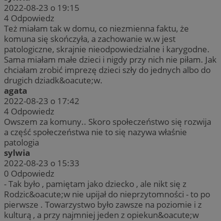
2022-08-23 o 19:15
4
Odpowiedz
Też miałam tak w domu, co niezmienna faktu, że
komuna się skończyła, a zachowanie w.w jest
patologiczne, skrajnie nieodpowiedzialne i karygodne.
Sama miałam małe dzieci i nigdy przy nich nie piłam. Jak
chciałam zrobić imprezę dzieci szły do jednych albo do
drugich dziadk&oacute;w.
agata
2022-08-23 o 17:42
4
Odpowiedz
Owszem za komuny.. Skoro społeczeństwo się rozwija
a część społeczeństwa nie to się nazywa właśnie
patologia
sylwia
2022-08-23 o 15:33
0
Odpowiedz
- Tak było , pamiętam jako dziecko , ale nikt się z
Rodzic&oacute;w nie upijał do nieprzytomności - to po
pierwsze . Towarzystwo było zawsze na poziomie i z
kulturą , a przy najmniej jeden z opiekun&oacute;w