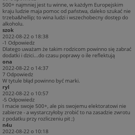
500+ najmniej jest tu winne, w każdym Europejskim
kraju ludzie maja pomoc od państwa, daleko szukać nie
trzeba&hellip; to wina ludzi i wszechobecny dostęp do
alkoholu.
szok
2022-08-22 o 18:38
-1
Odpowiedz
Dlatego uważam że takim rodzicom powinno się zabrać
dodatki i dzici...do czasu poprawy o ile reflektują
ona
2022-08-22 o 14:37
7
Odpowiedz
W tytule błąd powinno być marki.
ryl
2022-08-22 o 10:57
-5
Odpowiedz
I macie swoje 500+, ale pis swojemu elektoratowi nie
zabierze - a wystarczyłoby zrobić to na zasadzie zwrotu
z podatku przy rozliczeniu pit ;)
n4u
2022-08-22 o 10:18