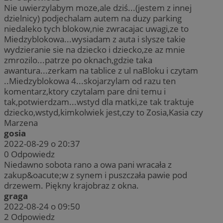
Nie uwierzylabym moze,ale dziś...(jestem z innej
dzielnicy) podjechalam autem na duzy parking
niedaleko tych blokow,nie zwracajac uwagi,ze to
Miedzyblokowa...wysiadam z auta i slysze takie
wydzieranie sie na dziecko i dziecko,ze az mnie
zmrozilo...patrze po oknach,gdzie taka
awantura...zerkam na tablice z ul naBloku i czytam
..Miedzyblokowa 4...skojarzylam od razu ten
komentarz,ktory czytalam pare dni temu i
tak,potwierdzam...wstyd dla matki,ze tak traktuje
dziecko,wstyd,kimkolwiek jest,czy to Zosia,Kasia czy
Marzena
gosia
2022-08-29 o 20:37
0
Odpowiedz
Niedawno sobota rano a owa pani wracała z
zakup&oacute;w z synem i puszczała pawie pod
drzewem. Piękny krajobraz z okna.
graga
2022-08-24 o 09:50
2
Odpowiedz