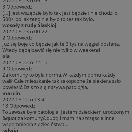
2022-08-23 o 09:16
3
Odpowiedz
[...] jest wszędzie było tak jest będzie i nie chodzi o
500+ bo jak tego nie było to tez tak było.
wesoły z rudy Śląskiej
2022-08-23 o 00:22
2
Odpowiedz
Już się boję co będzie jak te 3 tys na węgiel dostaną.
Wtedy będą bawić się nie tylko w weekend
ela
2022-08-22 o 22:10
9
Odpowiedz
Za komuny to była norma.W każdym domu każdy
walił.Cale mieszkanie tak zakopcone że siekiera szło
powiesić.Dzis to się nazywa patologia.
marcin
2022-08-22 o 13:41
18
Odpowiedz
To zawsze była patologia. Jestem dzieckiem urodzonym
&quot;za komuny&quot; i mam na szczęście inne
wspomnienia z dzieciństwa...
sylwia