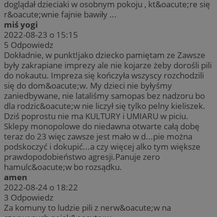
doglądał dzieciaki w osobnym pokoju , kt&oacute;re się
r&oacute;wnie fajnie bawiły ...
miś yogi
2022-08-23 o 15:15
5
Odpowiedz
Dokładnie, w punkt!jako dziecko pamiętam ze Zawsze
były zakrapiane imprezy ale nie kojarze żeby dorośli pili
do nokautu. Impreza się kończyła wszyscy rozchodzili
się do dom&oacute;w. My dzieci nie byłyśmy
zaniedbywane, nie lataliśmy samopas bez nadzoru bo
dla rodzic&oacute;w nie liczył się tylko pelny kieliszek.
Dziś poprostu nie ma KULTURY i UMIARU w piciu.
Sklepy monopolowe do niedawna otwarte całą dobę
teraz do 23 więc zawsze jest mało w d...pie można
podskoczyć i dokupić...a czy więcej alko tym większe
prawdopodobieństwo agresji.Panuje zero
hamulc&oacute;w bo rozsądku.
amen
2022-08-24 o 18:22
3
Odpowiedz
Za komuny to ludzie pili z nerw&oacute;w na