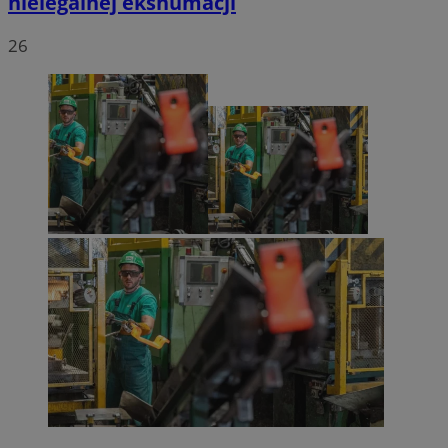
nielegalnej ekshumacji
26