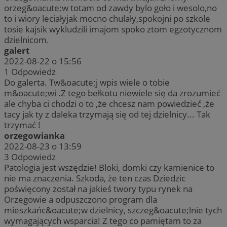
orzeg&oacute;w totam od zawdy bylo goło i wesolo,no
to i wiory leciałyjak mocno chulały,spokojni po szkole
tosie kajsik wykludzili imajom spoko ztom egzotycznom
dzielnicom.
galert
2022-08-22 o 15:56
1
Odpowiedz
Do galerta. Tw&oacute;j wpis wiele o tobie
m&oacute;wi .Z tego bełkotu niewiele się da zrozumieć
ale chyba ci chodzi o to ,że chcesz nam powiedzieć ,że
tacy jak ty z daleka trzymają się od tej dzielnicy... Tak
trzymać !
orzegowianka
2022-08-23 o 13:59
3
Odpowiedz
Patologia jest wszędzie! Bloki, domki czy kamienice to
nie ma znaczenia. Szkoda, że ten czas Dziedzic
poświęcony został na jakieś twory typu rynek na
Orzegowie a odpuszczono program dla
mieszkańc&oacute;w dzielnicy, szczeg&oacute;lnie tych
wymagających wsparcia! Z tego co pamiętam to za