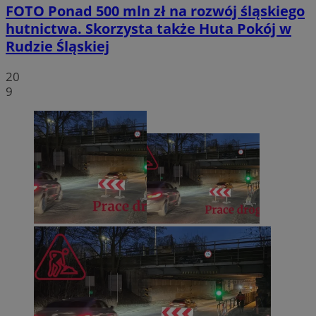
FOTO
Ponad 500 mln zł na rozwój śląskiego
hutnictwa. Skorzysta także Huta Pokój w
Rudzie Śląskiej
20
9