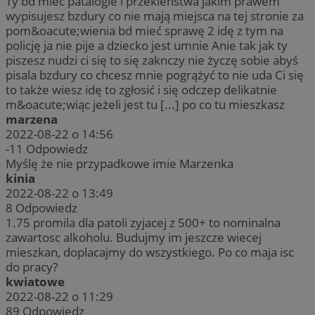
Ty bd mieć patalogie i przekleństwa jakim prawem
wypisujesz bzdury co nie mają miejsca na tej stronie za
pom&oacute;wienia bd mieć sprawę 2 idę z tym na
policję ja nie pije a dziecko jest umnie Anie tak jak ty
piszesz nudzi ci się to się zaknczy nie życzę sobie abyś
pisala bzdury co chcesz mnie pogrążyć to nie uda Ci się
to także wiesz idę to zgłosić i się odczep delikatnie
m&oacute;wiąc jeżeli jest tu [...] po co tu mieszkasz
marzena
2022-08-22 o 14:56
-11
Odpowiedz
Myślę że nie przypadkowe imie Marzenka
kinia
2022-08-22 o 13:49
8
Odpowiedz
1.75 promila dla patoli zyjacej z 500+ to nominalna
zawartosc alkoholu. Budujmy im jeszcze wiecej
mieszkan, doplacajmy do wszystkiego. Po co maja isc
do pracy?
kwiatowe
2022-08-22 o 11:29
89
Odpowiedz