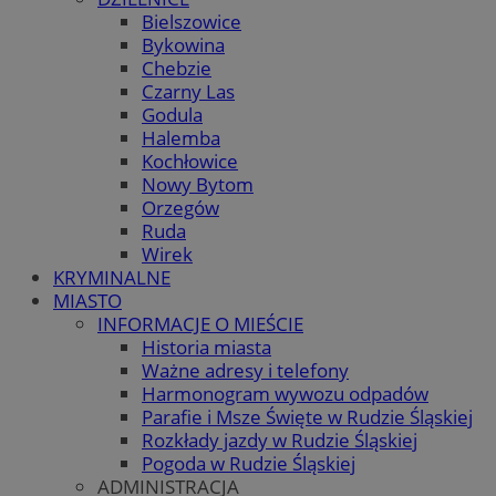
Bielszowice
Bykowina
Chebzie
Czarny Las
Godula
Halemba
Kochłowice
Nowy Bytom
Orzegów
Ruda
Wirek
KRYMINALNE
MIASTO
INFORMACJE O MIEŚCIE
Historia miasta
Ważne adresy i telefony
Harmonogram wywozu odpadów
Parafie i Msze Święte w Rudzie Śląskiej
Rozkłady jazdy w Rudzie Śląskiej
Pogoda w Rudzie Śląskiej
ADMINISTRACJA