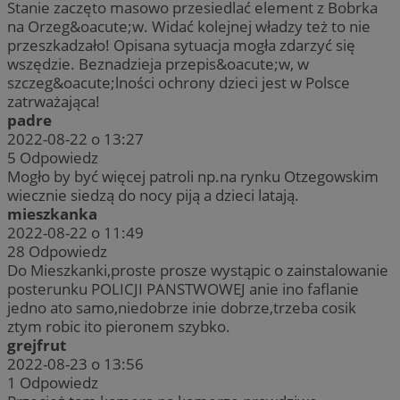
Stanie zaczęto masowo przesiedlać element z Bobrka
na Orzeg&oacute;w. Widać kolejnej władzy też to nie
przeszkadzało! Opisana sytuacja mogła zdarzyć się
wszędzie. Beznadzieja przepis&oacute;w, w
szczeg&oacute;lności ochrony dzieci jest w Polsce
zatrważająca!
padre
2022-08-22 o 13:27
5
Odpowiedz
Mogło by być więcej patroli np.na rynku Otzegowskim
wiecznie siedzą do nocy piją a dzieci latają.
mieszkanka
2022-08-22 o 11:49
28
Odpowiedz
Do Mieszkanki,proste prosze wystąpic o zainstalowanie
posterunku POLICJI PANSTWOWEJ anie ino faflanie
jedno ato samo,niedobrze inie dobrze,trzeba cosik
ztym robic ito pieronem szybko.
grejfrut
2022-08-23 o 13:56
1
Odpowiedz