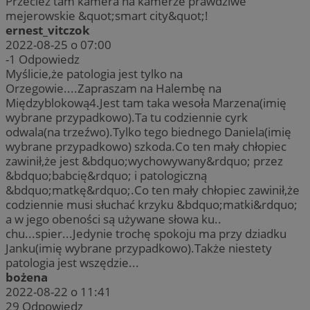
Przecież tam kamera na kamerze prawdziwe
mejerowskie &quot;smart city&quot;!
ernest_vitczok
2022-08-25 o 07:00
-1
Odpowiedz
Myślicie,że patologia jest tylko na
Orzegowie....Zapraszam na Halembę na
Międzyblokową4.Jest tam taka wesoła Marzena(imię
wybrane przypadkowo).Ta tu codziennie cyrk
odwala(na trzeźwo).Tylko tego biednego Daniela(imię
wybrane przypadkowo) szkoda.Co ten mały chłopiec
zawinił,że jest &bdquo;wychowywany&rdquo; przez
&bdquo;babcię&rdquo; i patologiczną
&bdquo;matkę&rdquo;.Co ten mały chłopiec zawinił,że
codziennie musi słuchać krzyku &bdquo;matki&rdquo;
a w jego obeności są używane słowa ku..
chu...spier...Jedynie trochę spokoju ma przy dziadku
Janku(imię wybrane przypadkowo).Także niestety
patologia jest wszędzie...
bożena
2022-08-22 o 11:41
29
Odpowiedz