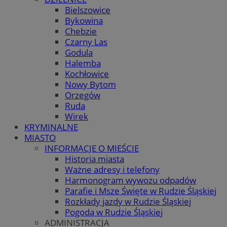
Bielszowice
Bykowina
Chebzie
Czarny Las
Godula
Halemba
Kochłowice
Nowy Bytom
Orzegów
Ruda
Wirek
KRYMINALNE
MIASTO
INFORMACJE O MIEŚCIE
Historia miasta
Ważne adresy i telefony
Harmonogram wywozu odpadów
Parafie i Msze Święte w Rudzie Śląskiej
Rozkłady jazdy w Rudzie Śląskiej
Pogoda w Rudzie Śląskiej
ADMINISTRACJA