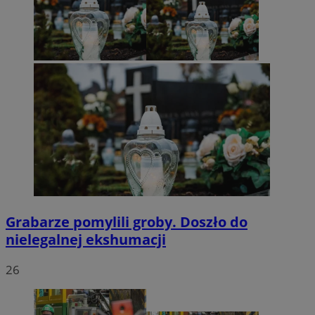
Grabarze pomylili groby. Doszło do
nielegalnej ekshumacji
26