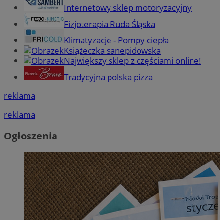
Internetowy sklep motoryzacyjny
Fizjoterapia Ruda Śląska
Klimatyzacje - Pompy ciepła
Książeczka sanepidowska
Największy sklep z częściami online!
Tradycyjna polska pizza
reklama
reklama
Ogłoszenia