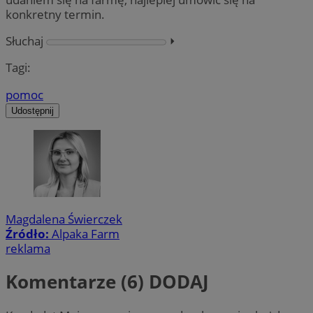
konkretny termin.
Słuchaj
⏵︎
Tagi:
pomoc
Udostępnij
Magdalena Świerczek
Źródło:
Alpaka Farm
reklama
Komentarze (6)
DODAJ