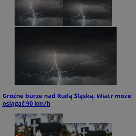
Groźne burze nad Rudą Śląską. Wiatr może
osiągać 90 km/h