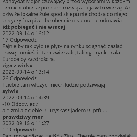
Kandydat Mejer czuwający przed wyborami w każdym
temacie obiecał problem rozwiązać i ja w to wierzę. Aż
dziw że lokalne żule spod sklepu nie chodzą do niego
pożyczyć na piwo bo obecnie nikomu nie odmawia
idź pobiegać i nie wracaj
2022-09-14 o 16:12
17
Odpowiedz
Fajnie by tak było te płyty na rynku ściągnąć, zasiać
trawę i umieścić tam zwierzaki, takiego rynku cała
Europa by zazdrościła.
ziga z wirku
2022-09-14 o 13:14
26
Odpowiedz
I ciebie tam włożyć i niech ludzie podziwiają
sylwia
2022-09-14 o 14:39
-10
Odpowiedz
ale żmija z ciebie !!! Tryskasz jadem !!! ptfu....
prawdziwy men
2022-09-15 o 11:27
10
Odpowiedz
Pani może p&oacute;jść z Zigą. Chętnie bym podziwiał