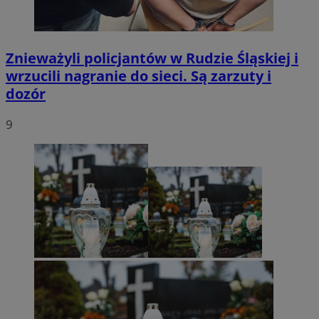
Znieważyli policjantów w Rudzie Śląskiej i
wrzucili nagranie do sieci. Są zarzuty i
dozór
9