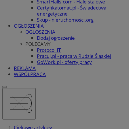
SmartHalls.com - Hale stalowe
Certyfikatomat.pl - Świadectwa
energetyczne
Skup - nieruchomości.org
OGŁOSZENIA
OGŁOSZENIA
Dodaj ogłoszenie
POLECAMY
Protocol IT
Pracuj.pl - praca w Rudzie Śląskiej
GoWork.pl - oferty pracy
REKLAMA
WSPÓŁPRACA
Ciekawe artykuły