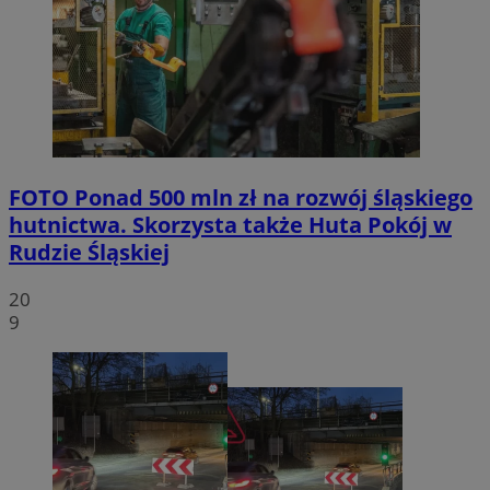
FOTO
Ponad 500 mln zł na rozwój śląskiego
hutnictwa. Skorzysta także Huta Pokój w
Rudzie Śląskiej
20
9