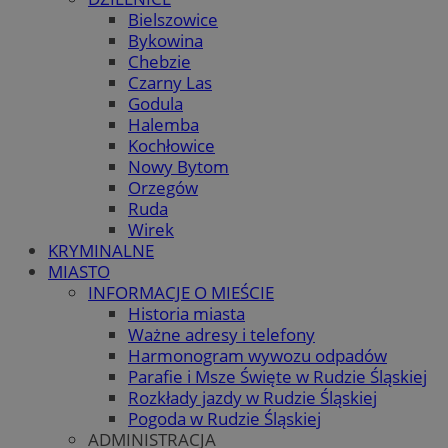
Bielszowice
Bykowina
Chebzie
Czarny Las
Godula
Halemba
Kochłowice
Nowy Bytom
Orzegów
Ruda
Wirek
KRYMINALNE
MIASTO
INFORMACJE O MIEŚCIE
Historia miasta
Ważne adresy i telefony
Harmonogram wywozu odpadów
Parafie i Msze Święte w Rudzie Śląskiej
Rozkłady jazdy w Rudzie Śląskiej
Pogoda w Rudzie Śląskiej
ADMINISTRACJA