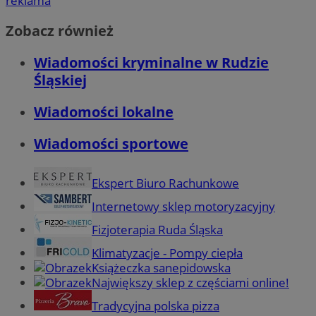
reklama
Zobacz również
Wiadomości kryminalne w Rudzie
Śląskiej
Wiadomości lokalne
Wiadomości sportowe
Ekspert Biuro Rachunkowe
Internetowy sklep motoryzacyjny
Fizjoterapia Ruda Śląska
Klimatyzacje - Pompy ciepła
Książeczka sanepidowska
Największy sklep z częściami online!
Tradycyjna polska pizza