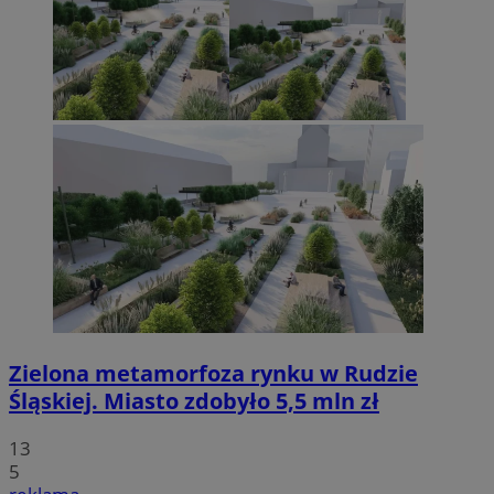
Zielona metamorfoza rynku w Rudzie
Śląskiej. Miasto zdobyło 5,5 mln zł
13
5