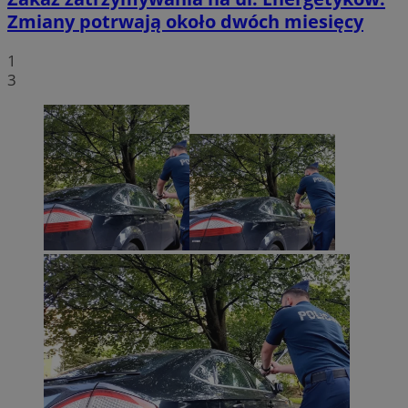
Zmiany potrwają około dwóch miesięcy
1
3