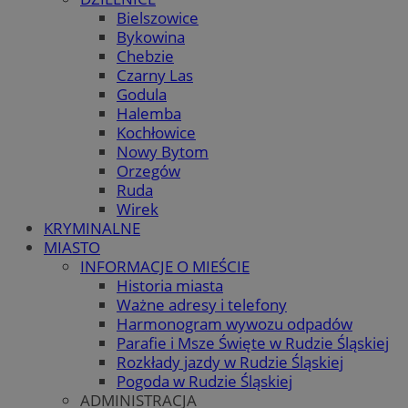
Bielszowice
Bykowina
Chebzie
Czarny Las
Godula
Halemba
Kochłowice
Nowy Bytom
Orzegów
Ruda
Wirek
KRYMINALNE
MIASTO
INFORMACJE O MIEŚCIE
Historia miasta
Ważne adresy i telefony
Harmonogram wywozu odpadów
Parafie i Msze Święte w Rudzie Śląskiej
Rozkłady jazdy w Rudzie Śląskiej
Pogoda w Rudzie Śląskiej
ADMINISTRACJA