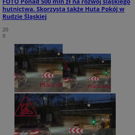
FOTO
Ponad 500 mln zł na rozwój śląskiego
hutnictwa. Skorzysta także Huta Pokój w
Rudzie Śląskiej
20
9