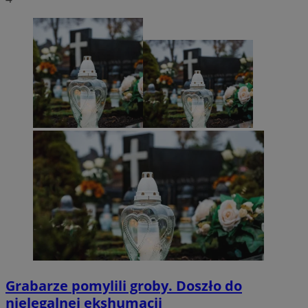
Grabarze pomylili groby. Doszło do
nielegalnej ekshumacji