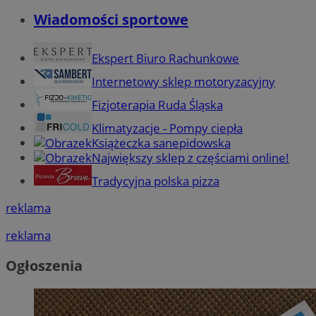
Wiadomości sportowe
Ekspert Biuro Rachunkowe
Internetowy sklep motoryzacyjny
Fizjoterapia Ruda Śląska
Klimatyzacje - Pompy ciepła
Książeczka sanepidowska
Największy sklep z częściami online!
Tradycyjna polska pizza
reklama
reklama
Ogłoszenia