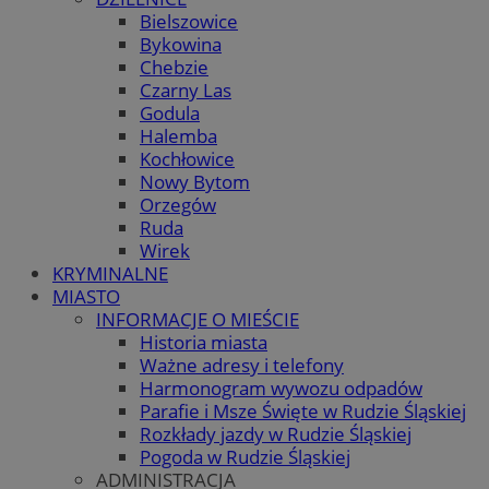
Bielszowice
Bykowina
Chebzie
Czarny Las
Godula
Halemba
Kochłowice
Nowy Bytom
Orzegów
Ruda
Wirek
KRYMINALNE
MIASTO
INFORMACJE O MIEŚCIE
Historia miasta
Ważne adresy i telefony
Harmonogram wywozu odpadów
Parafie i Msze Święte w Rudzie Śląskiej
Rozkłady jazdy w Rudzie Śląskiej
Pogoda w Rudzie Śląskiej
ADMINISTRACJA