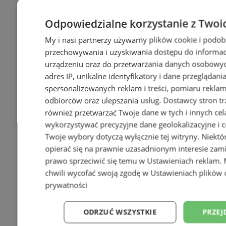
Odpowiedzialne korzystanie z Twoi
My i nasi partnerzy używamy plików cookie i podob
przechowywania i uzyskiwania dostępu do informac
urządzeniu oraz do przetwarzania danych osobowych
adres IP, unikalne identyfikatory i dane przeglądani
spersonalizowanych reklam i treści, pomiaru reklam i
odbiorców oraz ulepszania usług.
Dostawcy stron tr
również przetwarzać Twoje dane w tych i innych cel
wykorzystywać precyzyjne dane geolokalizacyjne i c
Twoje wybory dotyczą wyłącznie tej witryny. Niekt
opierać się na prawnie uzasadnionym interesie zami
prawo sprzeciwić się temu w
Ustawieniach reklam
.
chwili wycofać swoją zgodę w
Ustawieniach plików 
prywatności
ODRZUĆ WSZYSTKIE
PRZEJ