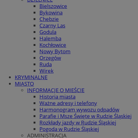
Bielszowice
Bykowina
Chebzie
Czarny Las
Godula
Halemba
Kochłowice
Nowy Bytom
Orzegów
Ruda
Wirek
KRYMINALNE
MIASTO
INFORMACJE O MIEŚCIE
Historia miasta
Ważne adresy i telefony
Harmonogram wywozu odpadów
Parafie i Msze Święte w Rudzie Śląskiej
Rozkłady jazdy w Rudzie Śląskiej
Pogoda w Rudzie Śląskiej
ADMINISTRACJA