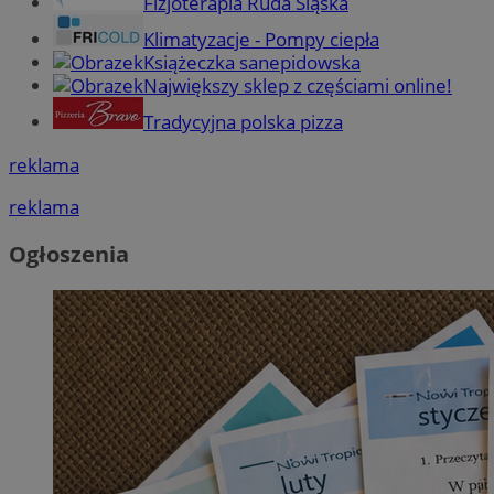
Fizjoterapia Ruda Śląska
Klimatyzacje - Pompy ciepła
Książeczka sanepidowska
Największy sklep z częściami online!
Tradycyjna polska pizza
reklama
reklama
Ogłoszenia