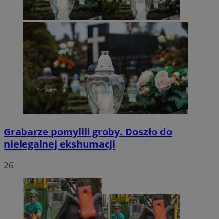
Grabarze pomylili groby. Doszło do
nielegalnej ekshumacji
26