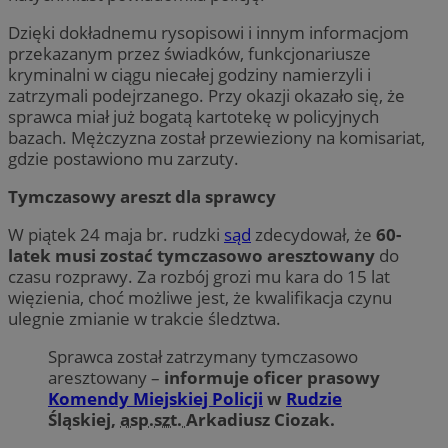
Dzięki dokładnemu rysopisowi i innym informacjom
przekazanym przez świadków, funkcjonariusze
kryminalni w ciągu niecałej godziny namierzyli i
zatrzymali podejrzanego. Przy okazji okazało się, że
sprawca miał już bogatą kartotekę w policyjnych
bazach. Mężczyzna został przewieziony na komisariat,
gdzie postawiono mu zarzuty.
Tymczasowy areszt dla sprawcy
W piątek 24 maja br. rudzki
sąd
zdecydował, że
60-
latek musi zostać tymczasowo aresztowany
do
czasu rozprawy. Za rozbój grozi mu kara do 15 lat
więzienia, choć możliwe jest, że kwalifikacja czynu
ulegnie zmianie w trakcie śledztwa.
Sprawca został zatrzymany tymczasowo
aresztowany –
informuje oficer prasowy
Komendy Miejskiej Policji
w
Rudzie
Śląskiej,
asp.szt.
Arkadiusz Ciozak.