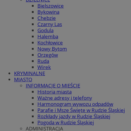
Bielszowice
Bykowina
Chebzie
Czarny Las
Godula
Halemba
Kochłowice
Nowy Bytom
Orzegów
Ruda
Wirek
KRYMINALNE
MIASTO
INFORMACJE O MIEŚCIE
Historia miasta
Ważne adresy i telefony
Harmonogram wywozu odpadów
Parafie i Msze Święte w Rudzie Śląskiej
Rozkłady jazdy w Rudzie Śląskiej
Pogoda w Rudzie Śląskiej
ADMINISTRACJA