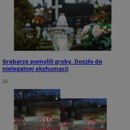
Grabarze pomylili groby. Doszło do
nielegalnej ekshumacji
26