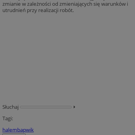
zmianie w zależności od zmieniających się warunków i
utrudnień przy realizacji robót.
Słuchaj
⏵︎
Tagi:
halemba
pwik