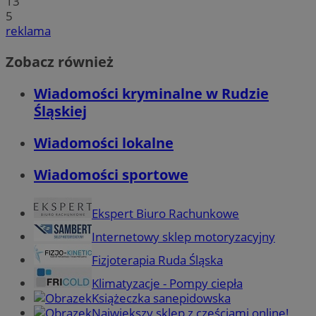
13
5
reklama
Zobacz również
Wiadomości kryminalne w Rudzie
Śląskiej
Wiadomości lokalne
Wiadomości sportowe
Ekspert Biuro Rachunkowe
Internetowy sklep motoryzacyjny
Fizjoterapia Ruda Śląska
Klimatyzacje - Pompy ciepła
Książeczka sanepidowska
Największy sklep z częściami online!