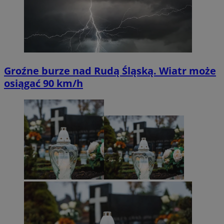
Groźne burze nad Rudą Śląską. Wiatr może
osiągać 90 km/h