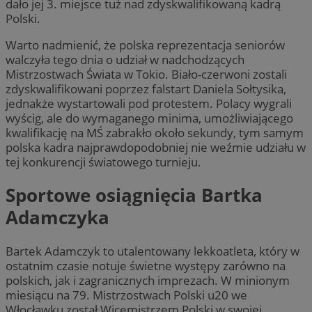
dało jej 3. miejsce tuż nad zdyskwalifikowaną kadrą
Polski.
Warto nadmienić, że polska reprezentacja seniorów
walczyła tego dnia o udział w nadchodzących
Mistrzostwach Świata w Tokio. Biało-czerwoni zostali
zdyskwalifikowani poprzez falstart Daniela Sołtysika,
jednakże wystartowali pod protestem. Polacy wygrali
wyścig, ale do wymaganego minima, umożliwiającego
kwalifikację na MŚ zabrakło około sekundy, tym samym
polska kadra najprawdopodobniej nie weźmie udziału w
tej konkurencji światowego turnieju.
Sportowe osiągnięcia Bartka
Adamczyka
Bartek Adamczyk to utalentowany lekkoatleta, który w
ostatnim czasie notuje świetne występy zarówno na
polskich, jak i zagranicznych imprezach. W minionym
miesiącu na 79. Mistrzostwach Polski u20 we
Włocławku został Wicemistrzem Polski w swojej