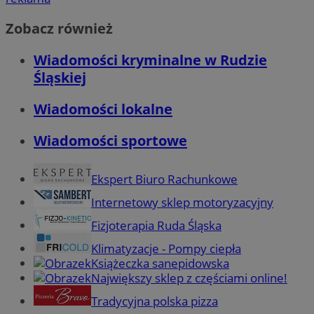
Zobacz również
Wiadomości kryminalne w Rudzie
Śląskiej
Wiadomości lokalne
Wiadomości sportowe
Ekspert Biuro Rachunkowe
Internetowy sklep motoryzacyjny
Fizjoterapia Ruda Śląska
Klimatyzacje - Pompy ciepła
Książeczka sanepidowska
Największy sklep z częściami online!
Tradycyjna polska pizza