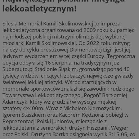
lekkoatletycznym!
Silesia Memoriał Kamili Skolimowskiej to impreza
lekkoatletyczna organizowana od 2009 roku ku pamięci
najmłodszej polskiej mistrzyni olimpijskiej, wybitnej
młociarki Kamili Skolimowskiej. Od 2022 roku mityng
należy do cyklu prestiżowej Diamentowej Ligi i jest jej
jedynym wydarzeniem w tej części Europy. Tegoroczna
edycja odbyła się 16 sierpnia, na tradycyjnym już
Superauto.pl Stadionie Śląskim, gromadząc ponad 40
tysięcy widzów, chcących zobaczyć największe gwiazdy
światowej lekkiej atletyki. Wśród startujących w
memoriale sportowców znalazł się zawodnik rudzkiego
Towarzystwa Lekkoatletycznego „Pogoń” Bartłomiej
Adamczyk, który wziął udział w wyścigu męskiej
sztafety 4x400m. Wraz z Michałem Kiernożyckim,
Igorem Staszkiem oraz Kacprem Kędziorą, pobiegł w
Reprezentacji Polski juniorów, mierząc się z
lekkoatletami z seniorskich drużyn Hiszpanii, Węgier
oraz Polski. Drużyna Bartka osiągnęła wynik 3:15.05, co