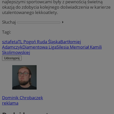
najlepszymi sportowcami były z pewnością świetną
okazją do zdobycia kolejnego doświadczenia w karierze
utalentowanego lekkoatlety.
Słuchaj
⏵︎
Tagi:
sztafeta
TL Pogoń Ruda Śląska
Bartłomiej
Adamczyk
Diamentowa Liga
Silesia Memoriał Kamili
Skolimowskiej
Udostępnij
Dominik Chrobaczek
reklama