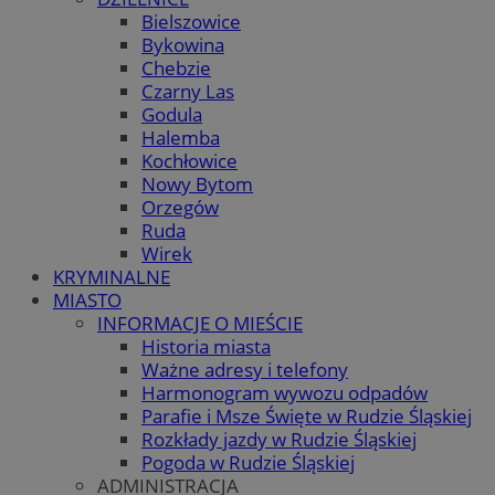
Bielszowice
Bykowina
Chebzie
Czarny Las
Godula
Halemba
Kochłowice
Nowy Bytom
Orzegów
Ruda
Wirek
KRYMINALNE
MIASTO
INFORMACJE O MIEŚCIE
Historia miasta
Ważne adresy i telefony
Harmonogram wywozu odpadów
Parafie i Msze Święte w Rudzie Śląskiej
Rozkłady jazdy w Rudzie Śląskiej
Pogoda w Rudzie Śląskiej
ADMINISTRACJA