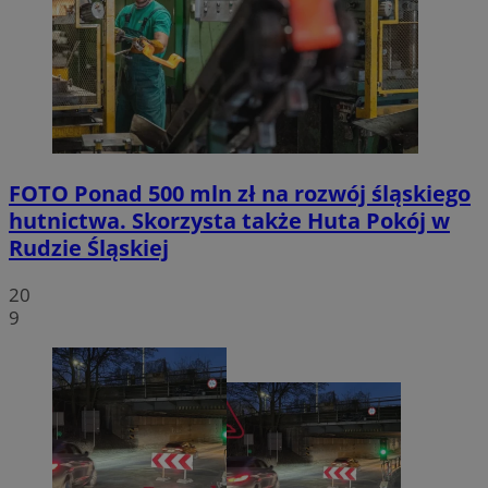
FOTO
Ponad 500 mln zł na rozwój śląskiego
hutnictwa. Skorzysta także Huta Pokój w
Rudzie Śląskiej
20
9