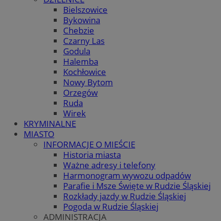
Bielszowice
Bykowina
Chebzie
Czarny Las
Godula
Halemba
Kochłowice
Nowy Bytom
Orzegów
Ruda
Wirek
KRYMINALNE
MIASTO
INFORMACJE O MIEŚCIE
Historia miasta
Ważne adresy i telefony
Harmonogram wywozu odpadów
Parafie i Msze Święte w Rudzie Śląskiej
Rozkłady jazdy w Rudzie Śląskiej
Pogoda w Rudzie Śląskiej
ADMINISTRACJA