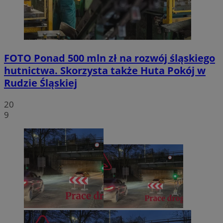
FOTO
Ponad 500 mln zł na rozwój śląskiego
hutnictwa. Skorzysta także Huta Pokój w
Rudzie Śląskiej
20
9