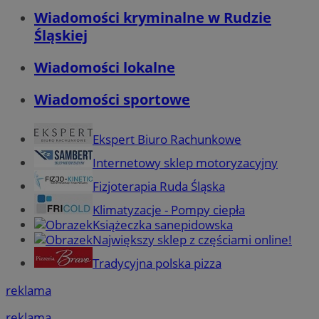
Wiadomości kryminalne w Rudzie
Śląskiej
Wiadomości lokalne
Wiadomości sportowe
Ekspert Biuro Rachunkowe
Internetowy sklep motoryzacyjny
Fizjoterapia Ruda Śląska
Klimatyzacje - Pompy ciepła
Książeczka sanepidowska
Największy sklep z częściami online!
Tradycyjna polska pizza
reklama
reklama