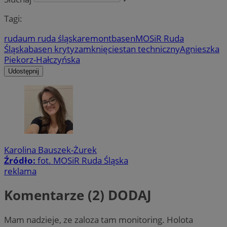
Tagi:
ruda
um ruda śląska
remont
basen
MOSiR Ruda
Śląska
basen kryty
zamknięcie
stan techniczny
Agnieszka
Piekorz-Hałczyńska
Udostępnij
Karolina Bauszek-Żurek
Źródło:
fot. MOSiR Ruda Śląska
reklama
Komentarze (2)
DODAJ
Mam nadzieje, ze zaloza tam monitoring. Holota