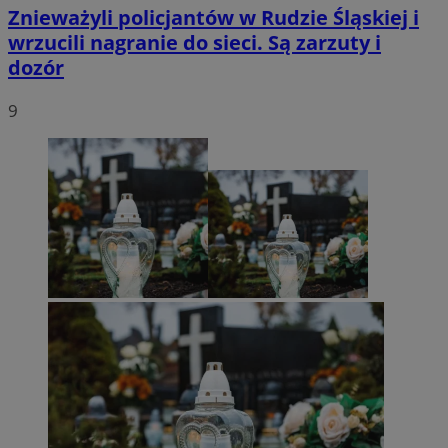
Znieważyli policjantów w Rudzie Śląskiej i
wrzucili nagranie do sieci. Są zarzuty i
dozór
9