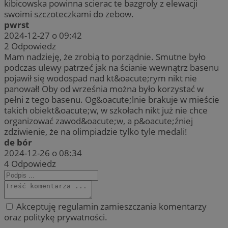
kibicowska powinna scierac te bazgroly z elewacji
swoimi szczoteczkami do zebow.
pwrst
2024-12-27 o 09:42
2
Odpowiedz
Mam nadzieję, że zrobią to porządnie. Smutne było
podczas ulewy patrzeć jak na ścianie wewnątrz basenu
pojawił się wodospad nad kt&oacute;rym nikt nie
panował! Oby od września można było korzystać w
pełni z tego basenu. Og&oacute;lnie brakuje w mieście
takich obiekt&oacute;w, w szkołach nikt już nie chce
organizować zawod&oacute;w, a p&oacute;źniej
zdziwienie, że na olimpiadzie tylko tyle medali!
de bór
2024-12-26 o 08:34
4
Odpowiedz
Akceptuję regulamin zamieszczania komentarzy
oraz politykę prywatności.