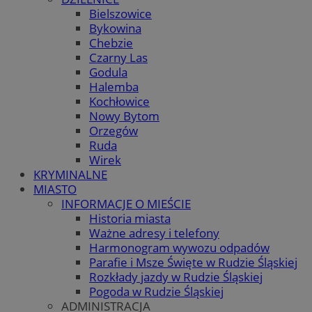
Bielszowice
Bykowina
Chebzie
Czarny Las
Godula
Halemba
Kochłowice
Nowy Bytom
Orzegów
Ruda
Wirek
KRYMINALNE
MIASTO
INFORMACJE O MIEŚCIE
Historia miasta
Ważne adresy i telefony
Harmonogram wywozu odpadów
Parafie i Msze Święte w Rudzie Śląskiej
Rozkłady jazdy w Rudzie Śląskiej
Pogoda w Rudzie Śląskiej
ADMINISTRACJA