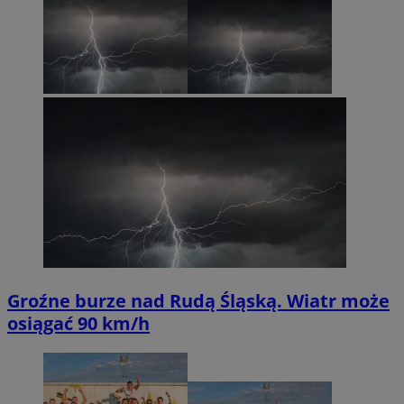
Groźne burze nad Rudą Śląską. Wiatr może
osiągać 90 km/h