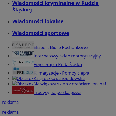
Wiadomości kryminalne w Rudzie
Śląskiej
Wiadomości lokalne
Wiadomości sportowe
Ekspert Biuro Rachunkowe
Internetowy sklep motoryzacyjny
Fizjoterapia Ruda Śląska
Klimatyzacje - Pompy ciepła
Książeczka sanepidowska
Największy sklep z częściami online!
Tradycyjna polska pizza
reklama
reklama