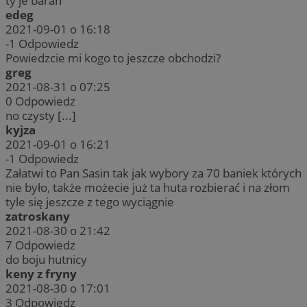
ty je baran
edeg
2021-09-01 o 16:18
-1
Odpowiedz
Powiedzcie mi kogo to jeszcze obchodzi?
greg
2021-08-31 o 07:25
0
Odpowiedz
no czysty [...]
kyjza
2021-09-01 o 16:21
-1
Odpowiedz
Załatwi to Pan Sasin tak jak wybory za 70 baniek których
nie było, także możecie już ta huta rozbierać i na złom
tyle się jeszcze z tego wyciągnie
zatroskany
2021-08-30 o 21:42
7
Odpowiedz
do boju hutnicy
keny z fryny
2021-08-30 o 17:01
3
Odpowiedz