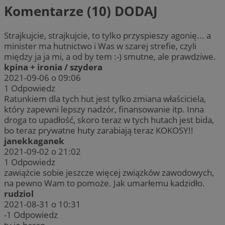
Komentarze (10)
DODAJ
Strajkujcie, strajkujcie, to tylko przyspieszy agonię... a
minister ma hutnictwo i Was w szarej strefie, czyli
między ja ja mi, a od by tem :-) smutne, ale prawdziwe.
kpina + ironia / szydera
2021-09-06 o 09:06
1
Odpowiedz
Ratunkiem dla tych hut jest tylko zmiana właściciela,
który zapewni lepszy nadzór, finansowanie itp. Inna
droga to upadłość, skoro teraz w tych hutach jest bida,
bo teraz prywatne huty zarabiają teraz KOKOSY!!
janekkaganek
2021-09-02 o 21:02
1
Odpowiedz
zawiążcie sobie jeszcze więcej związków zawodowych,
na pewno Wam to pomoże. Jak umarłemu kadzidło.
rudziol
2021-08-31 o 10:31
-1
Odpowiedz