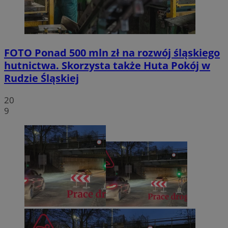
FOTO
Ponad 500 mln zł na rozwój śląskiego
hutnictwa. Skorzysta także Huta Pokój w
Rudzie Śląskiej
20
9