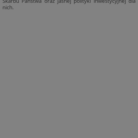
Skarbu Państwa oraz jasnej polityki inwestycyjnej dla
nich.