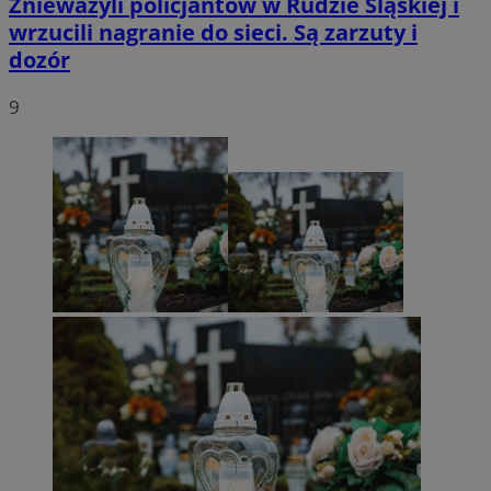
Znieważyli policjantów w Rudzie Śląskiej i
wrzucili nagranie do sieci. Są zarzuty i
dozór
9