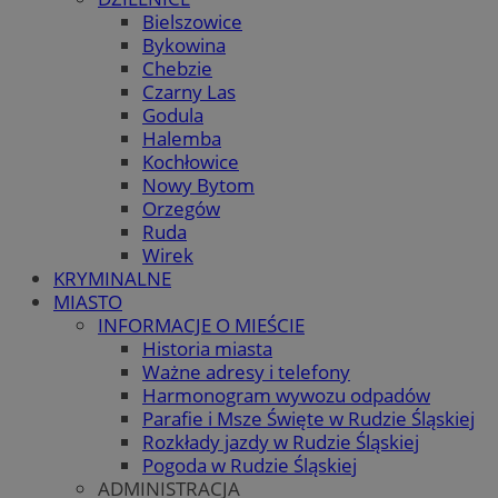
Bielszowice
Bykowina
Chebzie
Czarny Las
Godula
Halemba
Kochłowice
Nowy Bytom
Orzegów
Ruda
Wirek
KRYMINALNE
MIASTO
INFORMACJE O MIEŚCIE
Historia miasta
Ważne adresy i telefony
Harmonogram wywozu odpadów
Parafie i Msze Święte w Rudzie Śląskiej
Rozkłady jazdy w Rudzie Śląskiej
Pogoda w Rudzie Śląskiej
ADMINISTRACJA