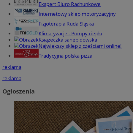
Ekspert Biuro Rachunkowe
Internetowy sklep motoryzacyjny
Fizjoterapia Ruda Śląska
Klimatyzacje - Pompy ciepła
Książeczka sanepidowska
Największy sklep z częściami online!
Tradycyjna polska pizza
reklama
reklama
Ogłoszenia