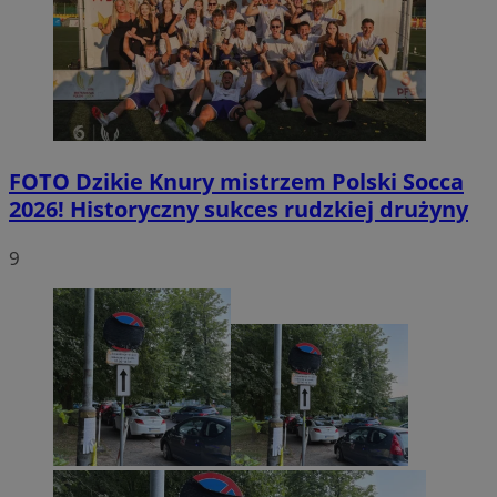
FOTO
Dzikie Knury mistrzem Polski Socca
2026! Historyczny sukces rudzkiej drużyny
9