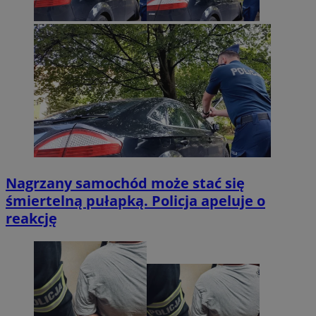
Nagrzany samochód może stać się
śmiertelną pułapką. Policja apeluje o
reakcję