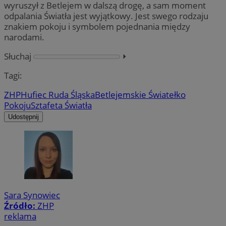
wyruszył z Betlejem w dalszą drogę, a sam moment
odpalania Światła jest wyjątkowy. Jest swego rodzaju
znakiem pokoju i symbolem pojednania między
narodami.
Słuchaj
⏵︎
Tagi:
ZHP
Hufiec Ruda Śląska
Betlejemskie Światełko
Pokoju
Sztafeta Światła
Udostępnij
Sara Synowiec
Źródło:
ZHP
reklama