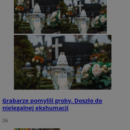
Grabarze pomylili groby. Doszło do
nielegalnej ekshumacji
26