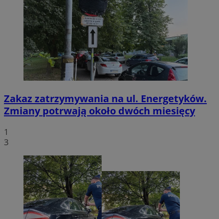
Zakaz zatrzymywania na ul. Energetyków.
Zmiany potrwają około dwóch miesięcy
1
3