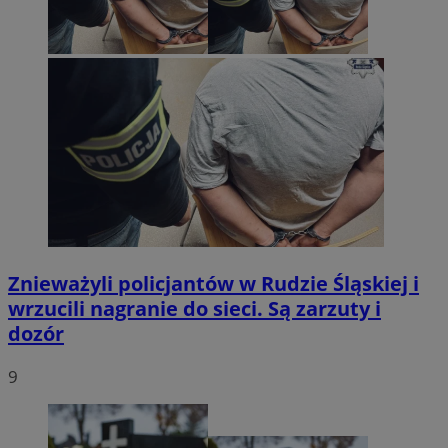
Znieważyli policjantów w Rudzie Śląskiej i
wrzucili nagranie do sieci. Są zarzuty i
dozór
9