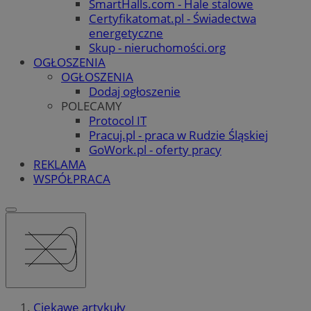
SmartHalls.com - Hale stalowe
Certyfikatomat.pl - Świadectwa
energetyczne
Skup - nieruchomości.org
OGŁOSZENIA
OGŁOSZENIA
Dodaj ogłoszenie
POLECAMY
Protocol IT
Pracuj.pl - praca w Rudzie Śląskiej
GoWork.pl - oferty pracy
REKLAMA
WSPÓŁPRACA
Ciekawe artykuły