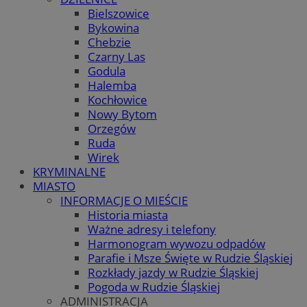
Bielszowice
Bykowina
Chebzie
Czarny Las
Godula
Halemba
Kochłowice
Nowy Bytom
Orzegów
Ruda
Wirek
KRYMINALNE
MIASTO
INFORMACJE O MIEŚCIE
Historia miasta
Ważne adresy i telefony
Harmonogram wywozu odpadów
Parafie i Msze Święte w Rudzie Śląskiej
Rozkłady jazdy w Rudzie Śląskiej
Pogoda w Rudzie Śląskiej
ADMINISTRACJA