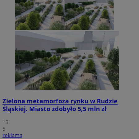
Zielona metamorfoza rynku w Rudzie
Śląskiej. Miasto zdobyło 5,5 mln zł
13
5
reklama