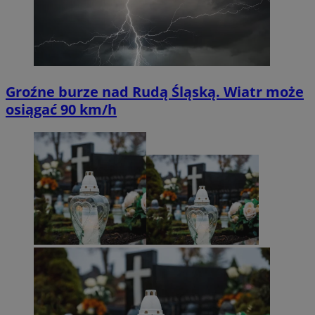
Groźne burze nad Rudą Śląską. Wiatr może
osiągać 90 km/h