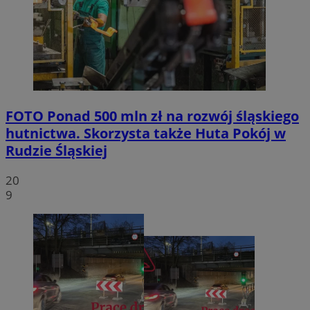
FOTO
Ponad 500 mln zł na rozwój śląskiego
hutnictwa. Skorzysta także Huta Pokój w
Rudzie Śląskiej
20
9