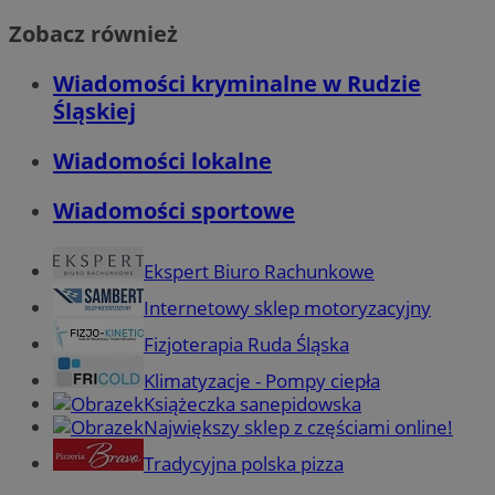
Zobacz również
Wiadomości kryminalne w Rudzie
Śląskiej
Wiadomości lokalne
Wiadomości sportowe
Ekspert Biuro Rachunkowe
Internetowy sklep motoryzacyjny
Fizjoterapia Ruda Śląska
Klimatyzacje - Pompy ciepła
Książeczka sanepidowska
Największy sklep z częściami online!
Tradycyjna polska pizza