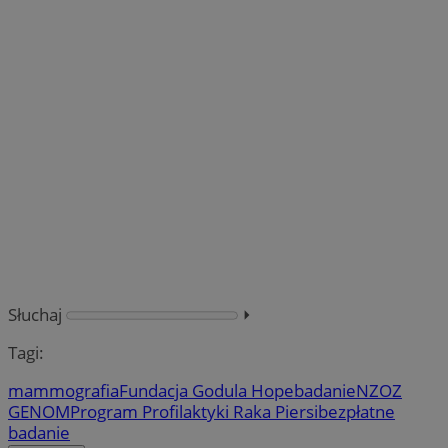
Słuchaj
⏵︎
Tagi:
mammografia
Fundacja Godula Hope
badanie
NZOZ
GENOM
Program Profilaktyki Raka Piersi
bezpłatne
badanie