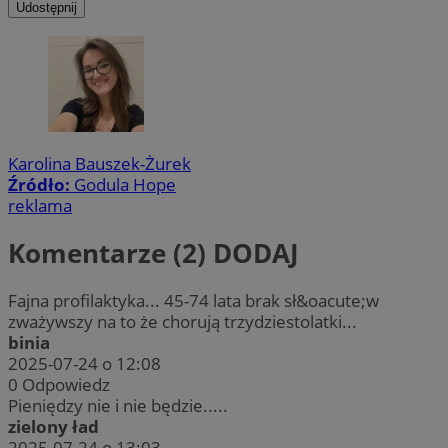
Udostępnij
Karolina Bauszek-Żurek
Źródło:
Godula Hope
reklama
Komentarze (2)
DODAJ
Fajna profilaktyka... 45-74 lata brak sł&oacute;w
zważywszy na to że chorują trzydziestolatki...
binia
2025-07-24 o 12:08
0
Odpowiedz
Pieniędzy nie i nie będzie.....
zielony ład
2025-07-24 o 13:03