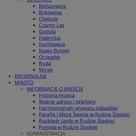
Bielszowice
Bykowina
Chebzie
Czarny Las
Godula
Halemba
Kochłowice
Nowy Bytom
Orzegów
Ruda
Wirek
KRYMINALNE
MIASTO
INFORMACJE O MIEŚCIE
Historia miasta
Ważne adresy i telefony
Harmonogram wywozu odpadów
Parafie i Msze Święte w Rudzie Śląskiej
Rozkłady jazdy w Rudzie Śląskiej
Pogoda w Rudzie Śląskiej
ADMINISTRACJA