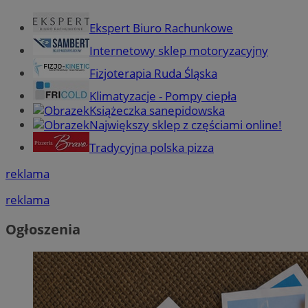
Ekspert Biuro Rachunkowe
Internetowy sklep motoryzacyjny
Fizjoterapia Ruda Śląska
Klimatyzacje - Pompy ciepła
Książeczka sanepidowska
Największy sklep z częściami online!
Tradycyjna polska pizza
reklama
reklama
Ogłoszenia