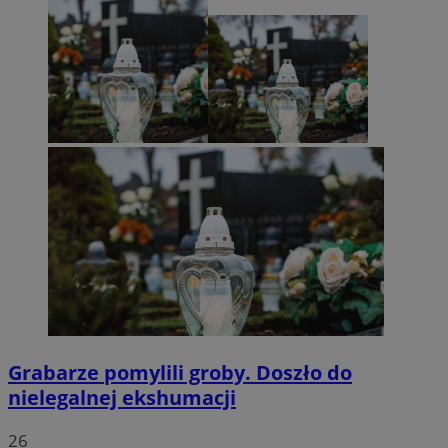
Grabarze pomylili groby. Doszło do
nielegalnej ekshumacji
26