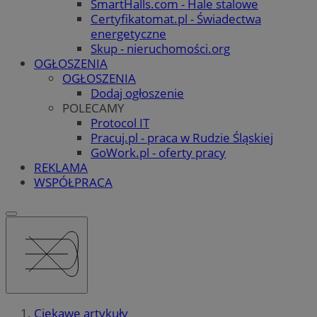
SmartHalls.com - Hale stalowe
Certyfikatomat.pl - Świadectwa
energetyczne
Skup - nieruchomości.org
OGŁOSZENIA
OGŁOSZENIA
Dodaj ogłoszenie
POLECAMY
Protocol IT
Pracuj.pl - praca w Rudzie Śląskiej
GoWork.pl - oferty pracy
REKLAMA
WSPÓŁPRACA
Ciekawe artykuły