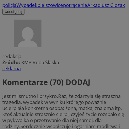
policja
Wypadek
bielszowice
potrącenie
Arkadiusz Ciozak
Udostępnij
redakcja
Źródło:
KMP Ruda Śląska
reklama
Komentarze (70)
DODAJ
Jest mi smutno i przykro.Raz, że zdarzyła się straszna
tragedia, wypadek w wyniku którego poważnie
ucierpiała konkretna osoba: żona, matka, znajoma itp.
Ktoś aktualnie strasznie cierpi, czyjeś życie rozspało się
w pył.Walka o przetrwanie dla niej samej, dla
rodziny.Serdecznie współczuję i ogarniam modlitwą i