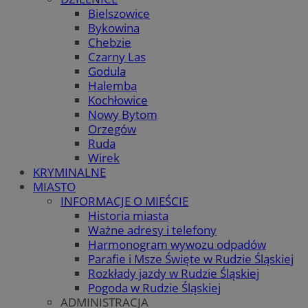
Bielszowice
Bykowina
Chebzie
Czarny Las
Godula
Halemba
Kochłowice
Nowy Bytom
Orzegów
Ruda
Wirek
KRYMINALNE
MIASTO
INFORMACJE O MIEŚCIE
Historia miasta
Ważne adresy i telefony
Harmonogram wywozu odpadów
Parafie i Msze Święte w Rudzie Śląskiej
Rozkłady jazdy w Rudzie Śląskiej
Pogoda w Rudzie Śląskiej
ADMINISTRACJA