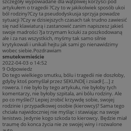
szczegóły wypowiadane dla wątpliwej korzyści pod
artykułem o tragedii ?Czy to w jakikolwiek sposób ukoi
ból rodziny?Czy ta pseudodyskusja sprzyja powadze
sytuacji ?Czy w dzisiejszych czasach tak trudno zawiesić
się nad klawiaturą i zastanowić zanim napiszesz jakieś
swoje madrości ?Ja trzymam kciuki za poszkodowaną
ale i za nas wszystkich, myśmy tak samo silnie
krytykowali i unikali hejtu jak sami go nienawidzimy
wobec siebie.Pozdrawiam
smutekwmieście
2022-04-03 o 14:52
9
Odpowiedz
Do tego wielkiego smutku, bólu i tragedii nie doszłoby,
gdyby ktoś pomyślał przez SEKUNDĘ i zsiadł [...] z
rowera. I nie było by tego artykułu, nie byłoby tych
komentarzy, nie byłoby szpitala, ani bólu rodziny. Ale
po co myśleć? Lepiej zrobić krzywdę sobie, swojej
rodzinie i przypadkowej osobie (kierowcy)? Sama tego
chciała najwidoczniej nie myśląc i stawiając na swoje
lenistwo. Jedynie kogo szkoda to kierowcy. Będzie miał
traumę do konca życia nie ze swojej winy i rozwalone
auto.