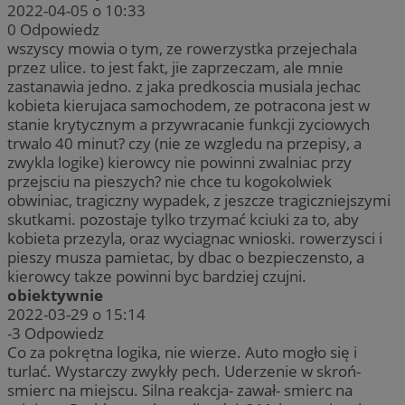
2022-04-05 o 10:33
0
Odpowiedz
wszyscy mowia o tym, ze rowerzystka przejechala
przez ulice. to jest fakt, jie zaprzeczam, ale mnie
zastanawia jedno. z jaka predkoscia musiala jechac
kobieta kierujaca samochodem, ze potracona jest w
stanie krytycznym a przywracanie funkcji zyciowych
trwalo 40 minut? czy (nie ze wzgledu na przepisy, a
zwykla logike) kierowcy nie powinni zwalniac przy
przejsciu na pieszych? nie chce tu kogokolwiek
obwiniac, tragiczny wypadek, z jeszcze tragiczniejszymi
skutkami. pozostaje tylko trzymać kciuki za to, aby
kobieta przezyla, oraz wyciagnac wnioski. rowerzysci i
pieszy musza pamietac, by dbac o bezpieczensto, a
kierowcy takze powinni byc bardziej czujni.
obiektywnie
2022-03-29 o 15:14
-3
Odpowiedz
Co za pokrętna logika, nie wierze. Auto mogło się i
turlać. Wystarczy zwykły pech. Uderzenie w skroń-
smierc na miejscu. Silna reakcja- zawał- smierc na