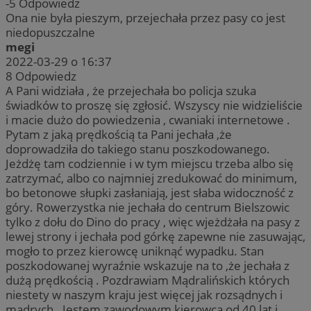
-5
Odpowiedz
Ona nie była pieszym, przejechała przez pasy co jest
niedopuszczalne
megi
2022-03-29 o 16:37
8
Odpowiedz
A Pani widziała , że przejechała bo policja szuka
świadków to proszę się zgłosić. Wszyscy nie widzieliście
i macie dużo do powiedzenia , cwaniaki internetowe .
Pytam z jaką prędkością ta Pani jechała ,że
doprowadziła do takiego stanu poszkodowanego.
Jeżdżę tam codziennie i w tym miejscu trzeba albo się
zatrzymać, albo co najmniej zredukować do minimum,
bo betonowe słupki zasłaniają, jest słaba widoczność z
góry. Rowerzystka nie jechała do centrum Bielszowic
tylko z dołu do Dino do pracy , więc wjeżdżała na pasy z
lewej strony i jechała pod górkę zapewne nie zasuwając,
mogło to przez kierowcę uniknąć wypadku. Stan
poszkodowanej wyraźnie wskazuje na to ,że jechała z
dużą prędkością . Pozdrawiam Mądralińskich których
niestety w naszym kraju jest więcej jak rozsądnych i
mądrych . Jestem zawodowym kierowcą od 40 lat i