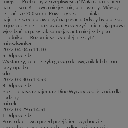
miejscu. Problemy z krzepliwością? Mała rana i smierc
na miejscu. Kierowca nie jest nic, a nic winny. Mógłby
jechać i ze 200km/h. Rowerzystka nie miała
najmniejszego prawa być na pasach. Gdyby była piesza
to już zupełnie inna sprawa. Rowerzyści nie maja prawa
wjeżdżać na pasy tak samo jak auta nie jeżdżą po
chodnikach. Rozumiesz czy dalej niezbyt?
mieszkanka
2022-04-04 o 11:10
5
Odpowiedz
Wystarczy, że uderzyła głową o krawężnik lub beton
przy upadku
olo
2022-03-30 o 13:53
9
Odpowiedz
Boże to nasza znajoma z Dino Wyrazy współczucia dla
rodziny
mirek
2022-03-29 o 14:51
1
Odpowiedz
Prosto kierowca przed przejściem wychodzi z
samochodu i go przepycha na długości przejścia.