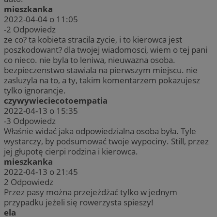
mieszkanka
2022-04-04 o 11:05
-2
Odpowiedz
ze co? ta kobieta stracila zycie, i to kierowca jest
poszkodowant? dla twojej wiadomosci, wiem o tej pani
co nieco. nie byla to leniwa, nieuwazna osoba.
bezpieczenstwo stawiala na pierwszym miejscu. nie
zasluzyla na to, a ty, takim komentarzem pokazujesz
tylko ignorancje.
czywywieciecotoempatia
2022-04-13 o 15:35
-3
Odpowiedz
Właśnie widać jaka odpowiedzialna osoba była. Tyle
wystarczy, by podsumować twoje wypociny. Still, przez
jej głupotę cierpi rodzina i kierowca.
mieszkanka
2022-04-13 o 21:45
2
Odpowiedz
Przez pasy można przejeżdżać tylko w jednym
przypadku jeżeli się rowerzysta spieszy!
ela