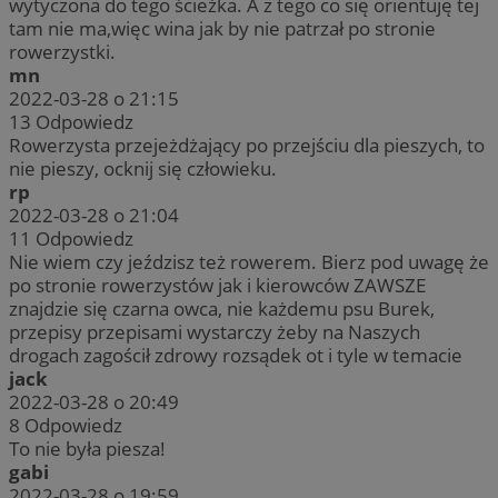
wytyczona do tego ścieżka. A z tego co się orientuję tej
tam nie ma,więc wina jak by nie patrzał po stronie
rowerzystki.
mn
2022-03-28 o 21:15
13
Odpowiedz
Rowerzysta przejeżdżający po przejściu dla pieszych, to
nie pieszy, ocknij się człowieku.
rp
2022-03-28 o 21:04
11
Odpowiedz
Nie wiem czy jeździsz też rowerem. Bierz pod uwagę że
po stronie rowerzystów jak i kierowców ZAWSZE
znajdzie się czarna owca, nie każdemu psu Burek,
przepisy przepisami wystarczy żeby na Naszych
drogach zagościł zdrowy rozsądek ot i tyle w temacie
jack
2022-03-28 o 20:49
8
Odpowiedz
To nie była piesza!
gabi
2022-03-28 o 19:59