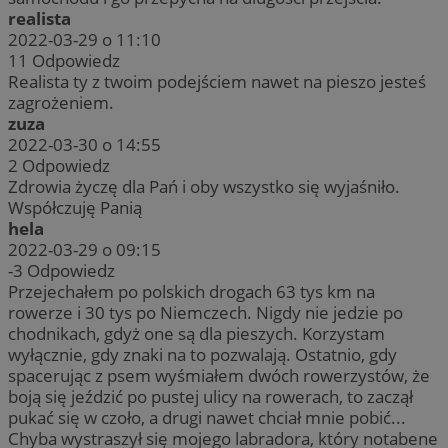
realista
2022-03-29 o 11:10
11
Odpowiedz
Realista ty z twoim podejściem nawet na pieszo jesteś
zagrożeniem.
zuza
2022-03-30 o 14:55
2
Odpowiedz
Zdrowia życzę dla Pań i oby wszystko się wyjaśniło.
Współczuję Panią
hela
2022-03-29 o 09:15
-3
Odpowiedz
Przejechałem po polskich drogach 63 tys km na
rowerze i 30 tys po Niemczech. Nigdy nie jedzie po
chodnikach, gdyż one są dla pieszych. Korzystam
wyłącznie, gdy znaki na to pozwalają. Ostatnio, gdy
spacerując z psem wyśmiałem dwóch rowerzystów, że
boją się jeździć po pustej ulicy na rowerach, to zaczął
pukać się w czoło, a drugi nawet chciał mnie pobić...
Chyba wystraszył się mojego labradora, który notabene