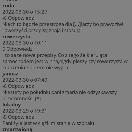
ruda
2022-03-30 o 15:27
-6
Odpowiedz
Niech to będzie przestroga dla [...]larzy bo prawdziwi
rowerzyści przepisy znają i stosują
rowerzysta
2022-03-30 o 10:11
6
Odpowiedz
I to są te nowe przepisy.Co z tego że kierująca
samochodem jest winna,nigdy pieszy czy rowerzysta w
zderzeniu z autem nie wygra.
janusz
2022-03-30 o 07:49
-6
Odpowiedz
Niestety po południu pani zmarła nie odzyskawszy
przytomności [*]
lokalny
2022-03-29 o 19:31
-5
Odpowiedz
Pani żyje jest w ciężkim stanie w szpitalu
zmartwioną