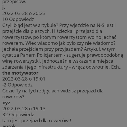
przepisów.
j.
2022-03-28 o 20:23
10
Odpowiedz
Czyli błąd jest w artykule? Przy wjeździe na N-S jest i
przejście dla pieszych, i i ścieżka i przejazd dla
rowerzystów, po którym rowerzystom wolno jechać
rowerem. Więc wiadomo jak było czy nie wiadomo?
Jechała przejściem przy przyjazdem? Artykuł, w tym
cytat za Panem Policjantem - sugeruje prawdopodobną
winę rowerzystki. Jednocześnie wskazanie miejsca
zdarzenia i jego infrastruktury - wręcz odwrotnie. Ech..
the motywator
2022-03-28 o 19:01
-2
Odpowiedz
Gdzie Ty na tych zdjęciach widzisz przejazd dla
rowerów?
xyz
2022-03-28 o 19:13
32
Odpowiedz
tam jest przejazd dla rowerów !
antek