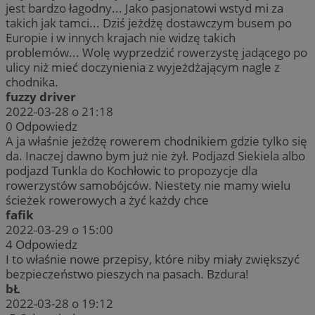
jest bardzo łagodny... Jako pasjonatowi wstyd mi za
takich jak tamci... Dziś jeżdżę dostawczym busem po
Europie i w innych krajach nie widzę takich
problemów... Wolę wyprzedzić rowerzystę jadącego po
ulicy niż mieć doczynienia z wyjeżdżającym nagle z
chodnika.
fuzzy driver
2022-03-28 o 21:18
0
Odpowiedz
A ja właśnie jeżdżę rowerem chodnikiem gdzie tylko się
da. Inaczej dawno bym już nie żył. Podjazd Siekiela albo
podjazd Tunkla do Kochłowic to propozycje dla
rowerzystów samobójców. Niestety nie mamy wielu
ścieżek rowerowych a żyć każdy chce
fafik
2022-03-29 o 15:00
4
Odpowiedz
I to właśnie nowe przepisy, które niby miały zwiększyć
bezpieczeństwo pieszych na pasach. Bzdura!
bŁ
2022-03-28 o 19:12