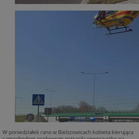
W poniedziałek rano w Bielszowicach kobieta kierująca
samochodem osobowym potrąciła rowerzystkę na