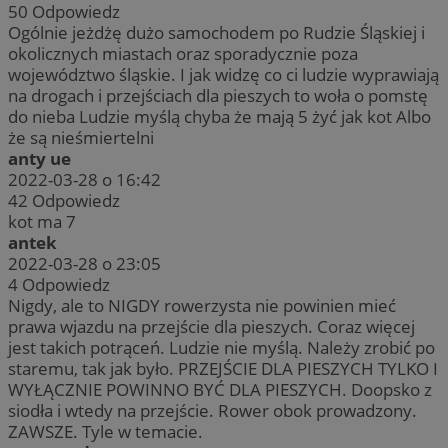
50
Odpowiedz
Ogólnie jeżdżę dużo samochodem po Rudzie Śląskiej i
okolicznych miastach oraz sporadycznie poza
województwo śląskie. I jak widzę co ci ludzie wyprawiają
na drogach i przejściach dla pieszych to woła o pomstę
do nieba Ludzie myślą chyba że mają 5 żyć jak kot Albo
że są nieśmiertelni
anty ue
2022-03-28 o 16:42
42
Odpowiedz
kot ma 7
antek
2022-03-28 o 23:05
4
Odpowiedz
Nigdy, ale to NIGDY rowerzysta nie powinien mieć
prawa wjazdu na przejście dla pieszych. Coraz więcej
jest takich potrąceń. Ludzie nie myślą. Należy zrobić po
staremu, tak jak było. PRZEJŚCIE DLA PIESZYCH TYLKO I
WYŁĄCZNIE POWINNO BYĆ DLA PIESZYCH. Doopsko z
siodła i wtedy na przejście. Rower obok prowadzony.
ZAWSZE. Tyle w temacie.