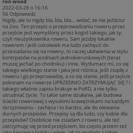
ron wood
2022-03-28 o 16:16
56
Odpowiedz
Nigdy, ale to nigdy bla, bla, bla... widać, że nie jeździsz
na 2oo. Ten przepis o przeprowadzaniu roweru przez
przejście jest wymyślony przez kogoś takiego, jak ty,
czyli nieużytkownika roweru. Sam jeżdżę lokalnie
rowerem i jeśli cokolwiek ma ludzi zachęcić do
przesiadania się na rowery, to raczej ułatwienia w stylu
kontrpasów na jezdniach jednokierunkowych (teraz
muszę jechać po chodniku) i inne. Wytłumacz mi, co się
takiego wielkiego stanie i jaka jest różnica, jeśli zsiądę z
roweru i go przeprowadzę, a co się stanie, jeśli przejście
pokonam na rowerze UPRZEDNIO ZATRZYMUJĄC SIĘ ? I
takiego właśnie zapisu brakuje w PoRD, a nie tylko
utrudniać życie. To takie same działanie, jak budowa
ścieżki rowerowej z wysokimi krawężnikami na każdym
skrzyżowaniu - zachęca i to bardzo, ale do olewania
durnych przepisów. Przepisy są dla ludzi, czy ludzie dla
przepisów? Osobiście nie zsiadam z roweru, ale też
zatrzymuję się przed przejściem, bo często jestem też
jako kierowca bolidu i wiem, jak to wygląda z takiej