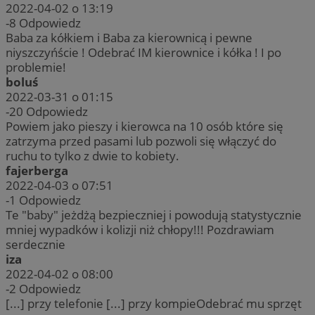
2022-04-02 o 13:19
-8
Odpowiedz
Baba za kółkiem i Baba za kierownicą i pewne
niyszczyńście ! Odebrać IM kierownice i kółka ! I po
problemie!
boluś
2022-03-31 o 01:15
-20
Odpowiedz
Powiem jako pieszy i kierowca na 10 osób które się
zatrzyma przed pasami lub pozwoli się włączyć do
ruchu to tylko z dwie to kobiety.
fajerberga
2022-04-03 o 07:51
-1
Odpowiedz
Te "baby" jeżdżą bezpieczniej i powodują statystycznie
mniej wypadków i kolizji niż chłopy!!! Pozdrawiam
serdecznie
iza
2022-04-02 o 08:00
-2
Odpowiedz
[...] przy telefonie [...] przy kompieOdebrać mu sprzęt