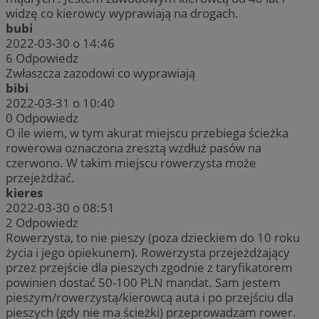
widzę co kierowcy wyprawiają na drogach.
bubi
2022-03-30 o 14:46
6
Odpowiedz
Zwłaszcza zazodowi co wyprawiają
bibi
2022-03-31 o 10:40
0
Odpowiedz
O ile wiem, w tym akurat miejscu przebiega ścieżka
rowerowa oznaczona zresztą wzdłuż pasów na
czerwono. W takim miejscu rowerzysta może
przejeżdżać.
kieres
2022-03-30 o 08:51
2
Odpowiedz
Rowerzysta, to nie pieszy (poza dzieckiem do 10 roku
życia i jego opiekunem). Rowerzysta przejeżdżający
przez przejście dla pieszych zgodnie z taryfikatorem
powinien dostać 50-100 PLN mandat. Sam jestem
pieszym/rowerzystą/kierowcą auta i po przejściu dla
pieszych (gdy nie ma ścieżki) przeprowadzam rower.