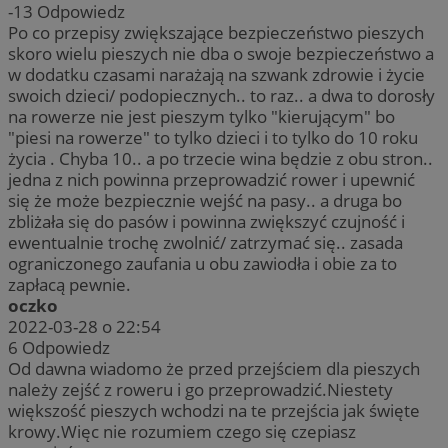
-13
Odpowiedz
Po co przepisy zwiększające bezpieczeństwo pieszych
skoro wielu pieszych nie dba o swoje bezpieczeństwo a
w dodatku czasami narażają na szwank zdrowie i życie
swoich dzieci/ podopiecznych.. to raz.. a dwa to dorosły
na rowerze nie jest pieszym tylko "kierującym" bo
"piesi na rowerze" to tylko dzieci i to tylko do 10 roku
życia . Chyba 10.. a po trzecie wina będzie z obu stron..
jedna z nich powinna przeprowadzić rower i upewnić
się że może bezpiecznie wejść na pasy.. a druga bo
zbliżała się do pasów i powinna zwiększyć czujność i
ewentualnie trochę zwolnić/ zatrzymać się.. zasada
ograniczonego zaufania u obu zawiodła i obie za to
zapłacą pewnie.
oczko
2022-03-28 o 22:54
6
Odpowiedz
Od dawna wiadomo że przed przejściem dla pieszych
należy zejść z roweru i go przeprowadzić.Niestety
większość pieszych wchodzi na te przejścia jak święte
krowy.Więc nie rozumiem czego się czepiasz