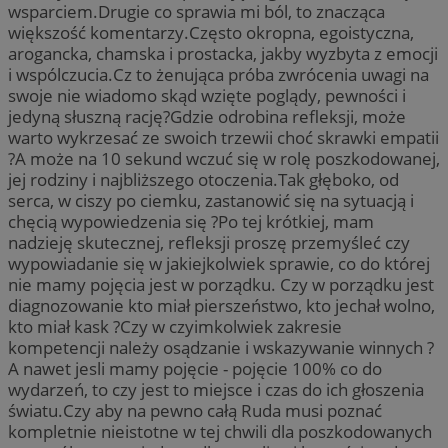
wsparciem.Drugie co sprawia mi ból, to znacząca
większość komentarzy.Często okropna, egoistyczna,
arogancka, chamska i prostacka, jakby wyzbyta z emocji
i wspólczucia.Cz to żenująca próba zwrócenia uwagi na
swoje nie wiadomo skąd wzięte poglądy, pewności i
jedyną słuszną rację?Gdzie odrobina refleksji, może
warto wykrzesać ze swoich trzewii choć skrawki empatii
?A może na 10 sekund wczuć się w rolę poszkodowanej,
jej rodziny i najbliższego otoczenia.Tak głęboko, od
serca, w ciszy po ciemku, zastanowić się na sytuacją i
chęcią wypowiedzenia się ?Po tej krótkiej, mam
nadzieję skutecznej, refleksji proszę przemyśleć czy
wypowiadanie się w jakiejkolwiek sprawie, co do której
nie mamy pojęcia jest w porządku. Czy w porządku jest
diagnozowanie kto miał pierszeństwo, kto jechał wolno,
kto miał kask ?Czy w czyimkolwiek zakresie
kompetencji należy osądzanie i wskazywanie winnych ?
A nawet jesli mamy pojęcie - pojęcie 100% co do
wydarzeń, to czy jest to miejsce i czas do ich głoszenia
światu.Czy aby na pewno całą Ruda musi poznać
kompletnie nieistotne w tej chwili dla poszkodowanych