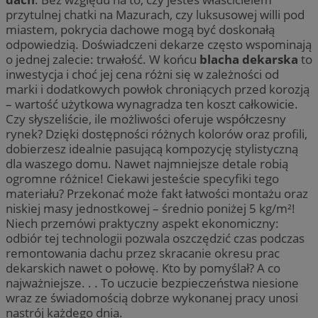
przytulnej chatki na Mazurach, czy luksusowej willi pod
miastem, pokrycia dachowe mogą być doskonałą
odpowiedzią. Doświadczeni dekarze często wspominają
o jednej zalecie: trwałość. W końcu
blacha dekarska
to
inwestycja i choć jej cena różni się w zależności od
marki i dodatkowych powłok chroniących przed korozją
– wartość użytkowa wynagradza ten koszt całkowicie.
Czy słyszeliście, ile możliwości oferuje współczesny
rynek? Dzięki dostępności różnych kolorów oraz profili,
dobierzesz idealnie pasującą kompozycję stylistyczną
dla waszego domu. Nawet najmniejsze detale robią
ogromne różnice! Ciekawi jesteście specyfiki tego
materiału? Przekonać może fakt łatwości montażu oraz
niskiej masy jednostkowej – średnio poniżej 5 kg/m²!
Niech przemówi praktyczny aspekt ekonomiczny:
odbiór tej technologii pozwala oszczędzić czas podczas
remontowania dachu przez skracanie okresu prac
dekarskich nawet o połowę. Kto by pomyślał? A co
najważniejsze. . . To uczucie bezpieczeństwa niesione
wraz ze świadomością dobrze wykonanej pracy unosi
nastrój każdego dnia.