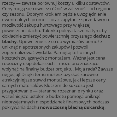
rzeczy — zawsze porównuj koszty u kilku dostawców.
Ceny mogą się również różnić w zależności od regionu
czy sezonu. Dobrym krokiem będzie uwzględnienie
ewentualnych promocji oraz zapytanie sprzedawcy o
możliwość zakupu hurtowego przy większej
powierzchni dachu. Taktyka polega także na tym, by
dokładnie zmierzyć powierzchnię przyszłego
dachu z
blachy
. Upewnienie się co do wymiarów pomoże
uniknąć niepotrzebnych zakupów i pozwoli
zoptymalizować wydatki. Pamiętaj też o innych
kosztach związanych z montażem. Ważna jest cena
robocizny ekip dekarskich – może ona znacząco
wpłynąć na finalny budżet projektu. Moja rada? Zawsze
negocjuj! Dzięki temu możesz uzyskać zarówno
atrakcyjniejsze stawki montażowe, jak i lepsze ceny
samych materiałów. Kluczem do sukcesu jest
przygotowanie — staranne rozeznanie rynku oraz
wcześniejsze ustalenie budżetu pomogą uniknąć
nieprzyjemnych niespodzianek finansowych podczas
pokrywania dachu
nowoczesną blachą dekarską
.