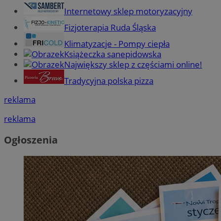
Internetowy sklep motoryzacyjny
Fizjoterapia Ruda Śląska
Klimatyzacje - Pompy ciepła
Książeczka sanepidowska
Największy sklep z częściami online!
Tradycyjna polska pizza
reklama
reklama
Ogłoszenia