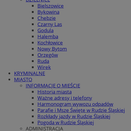
Bielszowice
Bykowina
Chebzie
Czarny Las
Godula
Halemba
Kochłowice
Nowy Bytom
Orzegów
Ruda
Wirek
KRYMINALNE
MIASTO
INFORMACJE O MIEŚCIE
Historia miasta
Ważne adresy i telefony
Harmonogram wywozu odpadów
Parafie i Msze Święte w Rudzie Śląskiej
Rozkłady jazdy w Rudzie Śląskiej
Pogoda w Rudzie Śląskiej
ADMINISTRACJA