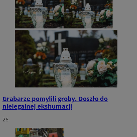
Grabarze pomylili groby. Doszło do
nielegalnej ekshumacji
26