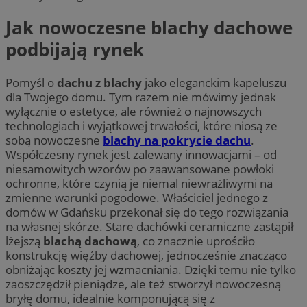
Jak nowoczesne blachy dachowe
podbijają rynek
Pomyśl o
dachu z blachy
jako eleganckim kapeluszu
dla Twojego domu. Tym razem nie mówimy jednak
wyłącznie o estetyce, ale również o najnowszych
technologiach i wyjątkowej trwałości, które niosą ze
sobą nowoczesne
blachy na pokrycie dachu
.
Współczesny rynek jest zalewany innowacjami – od
niesamowitych wzorów po zaawansowane powłoki
ochronne, które czynią je niemal niewrażliwymi na
zmienne warunki pogodowe. Właściciel jednego z
domów w Gdańsku przekonał się do tego rozwiązania
na własnej skórze. Stare dachówki ceramiczne zastąpił
lżejszą
blachą dachową
, co znacznie uprościło
konstrukcję więźby dachowej, jednocześnie znacząco
obniżając koszty jej wzmacniania. Dzięki temu nie tylko
zaoszczędził pieniądze, ale też stworzył nowoczesną
bryłę domu, idealnie komponującą się z