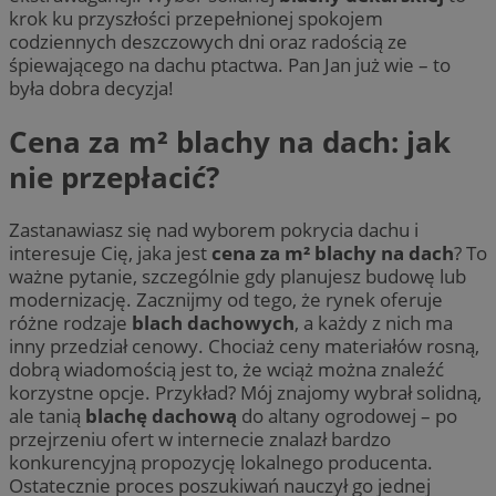
krok ku przyszłości przepełnionej spokojem
codziennych deszczowych dni oraz radością ze
śpiewającego na dachu ptactwa. Pan Jan już wie – to
była dobra decyzja!
Cena za m² blachy na dach: jak
nie przepłacić?
Zastanawiasz się nad wyborem pokrycia dachu i
interesuje Cię, jaka jest
cena za m² blachy na dach
? To
ważne pytanie, szczególnie gdy planujesz budowę lub
modernizację. Zacznijmy od tego, że rynek oferuje
różne rodzaje
blach dachowych
, a każdy z nich ma
inny przedział cenowy. Chociaż ceny materiałów rosną,
dobrą wiadomością jest to, że wciąż można znaleźć
korzystne opcje. Przykład? Mój znajomy wybrał solidną,
ale tanią
blachę dachową
do altany ogrodowej – po
przejrzeniu ofert w internecie znalazł bardzo
konkurencyjną propozycję lokalnego producenta.
Ostatecznie proces poszukiwań nauczył go jednej