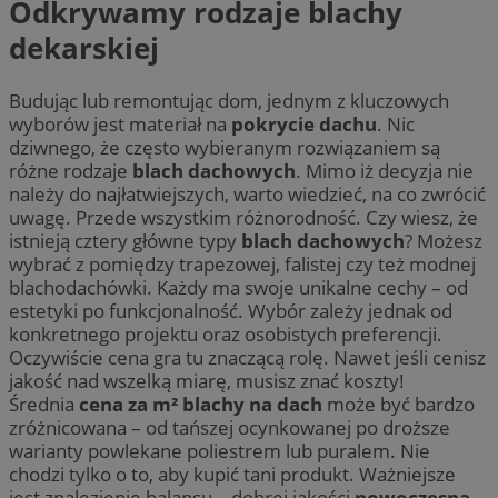
Odkrywamy rodzaje blachy
dekarskiej
Budując lub remontując dom, jednym z kluczowych
wyborów jest materiał na
pokrycie dachu
. Nic
dziwnego, że często wybieranym rozwiązaniem są
różne rodzaje
blach dachowych
. Mimo iż decyzja nie
należy do najłatwiejszych, warto wiedzieć, na co zwrócić
uwagę. Przede wszystkim różnorodność. Czy wiesz, że
istnieją cztery główne typy
blach dachowych
? Możesz
wybrać z pomiędzy trapezowej, falistej czy też modnej
blachodachówki. Każdy ma swoje unikalne cechy – od
estetyki po funkcjonalność. Wybór zależy jednak od
konkretnego projektu oraz osobistych preferencji.
Oczywiście cena gra tu znaczącą rolę. Nawet jeśli cenisz
jakość nad wszelką miarę, musisz znać koszty!
Średnia
cena za m² blachy na dach
może być bardzo
zróżnicowana – od tańszej ocynkowanej po droższe
warianty powlekane poliestrem lub puralem. Nie
chodzi tylko o to, aby kupić tani produkt. Ważniejsze
jest znalezienie balansu – dobrej jakości
nowoczesna