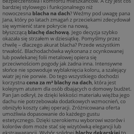
bezpieczeństwa i komfortu mieszkańców. A czy jest coś
bardziej stylowego i funkcjonalnego niż
nowoczesna
blacha na dach
? Weźmy pod uwagę pana
Jana, który po latach zmagań z przeciekami zdecydował
się wymienić stare pokrycie na nową,
błyszczącą
blachę dachową
. Jego decyzja szybko
okazała się strzałem w dziesiątkę. Pomyślmy przez
chwilę – dlaczego akurat blacha? Przede wszystkim
trwałość. Blachodachówka wykonana z ocynkowanej
lub powlekanej folii metalowej opiera się
przeciwnościom pogody jak żadna inna. Intensywne
słońce nie spowoduje wyblaknięcia koloru, a szalejący
wiatr jej nie porwie. Do tego wszystkiego dochodzi
korzystna
cena za m² blachy na dach
, która jest
kolejnym atutem dla osób dbających o domowy budżet.
Pan Jan odkrył, że dzięki lekkości materiału więźba jego
dachu nie potrzebowała dodatkowych wzmocnień, co
obniżyło koszty całej operacji. Zróżnicowana oferta
umożliwia dopasowanie do każdego gustu
estetycznego. Dzięki szerokiemu wyborowi wzorów i
kolorów dom może stać się wizytówką elegancji lub
ekstrawagancji. Wybór solidnej
blachy dekarskiej
to