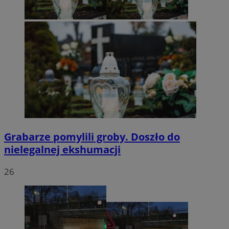
Grabarze pomylili groby. Doszło do
nielegalnej ekshumacji
26