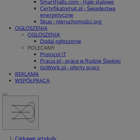
SmartHalls.com - Hale stalowe
Certyfikatomat.pl - Świadectwa
energetyczne
Skup - nieruchomości.org
OGŁOSZENIA
OGŁOSZENIA
Dodaj ogłoszenie
POLECAMY
Protocol IT
Pracuj.pl - praca w Rudzie Śląskiej
GoWork.pl - oferty pracy
REKLAMA
WSPÓŁPRACA
Ciekawe artykuły