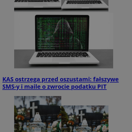
KAS ostrzega przed oszustami: fałszywe
SMS-y i maile o zwrocie podatku PIT