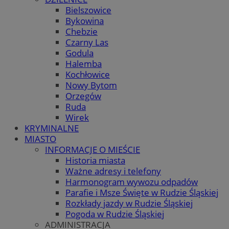
Bielszowice
Bykowina
Chebzie
Czarny Las
Godula
Halemba
Kochłowice
Nowy Bytom
Orzegów
Ruda
Wirek
KRYMINALNE
MIASTO
INFORMACJE O MIEŚCIE
Historia miasta
Ważne adresy i telefony
Harmonogram wywozu odpadów
Parafie i Msze Święte w Rudzie Śląskiej
Rozkłady jazdy w Rudzie Śląskiej
Pogoda w Rudzie Śląskiej
ADMINISTRACJA