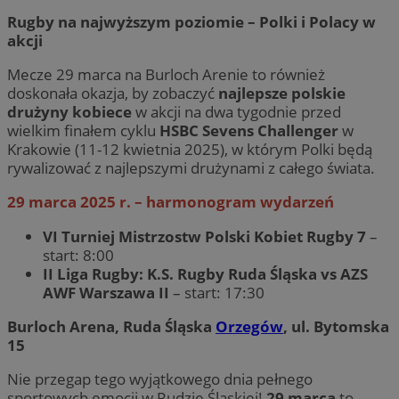
Rugby na najwyższym poziomie – Polki i Polacy w
akcji
Mecze 29 marca na Burloch Arenie to również
doskonała okazja, by zobaczyć
najlepsze polskie
drużyny kobiece
w akcji na dwa tygodnie przed
wielkim finałem cyklu
HSBC Sevens Challenger
w
Krakowie (11-12 kwietnia 2025), w którym Polki będą
rywalizować z najlepszymi drużynami z całego świata.
29 marca 2025 r. – harmonogram wydarzeń
VI Turniej Mistrzostw Polski Kobiet Rugby 7
–
start: 8:00
II Liga Rugby: K.S. Rugby Ruda Śląska vs AZS
AWF Warszawa II
– start: 17:30
Burloch Arena, Ruda Śląska
Orzegów
, ul. Bytomska
15
Nie przegap tego wyjątkowego dnia pełnego
sportowych emocji w Rudzie Śląskiej!
29 marca
to