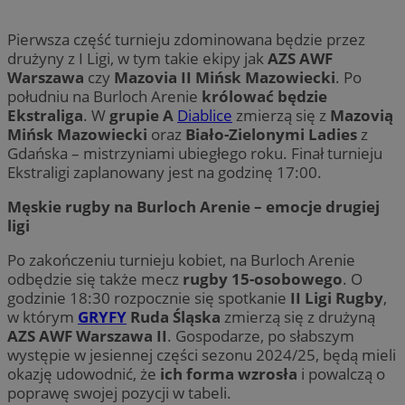
Pierwsza część turnieju zdominowana będzie przez
drużyny z I Ligi, w tym takie ekipy jak
AZS AWF
Warszawa
czy
Mazovia II Mińsk Mazowiecki
. Po
południu na Burloch Arenie
królować będzie
Ekstraliga
. W
grupie A
Diablice
zmierzą się z
Mazovią
Mińsk Mazowiecki
oraz
Biało-Zielonymi Ladies
z
Gdańska – mistrzyniami ubiegłego roku. Finał turnieju
Ekstraligi zaplanowany jest na godzinę 17:00.
Męskie rugby na Burloch Arenie – emocje drugiej
ligi
Po zakończeniu turnieju kobiet, na Burloch Arenie
odbędzie się także mecz
rugby 15-osobowego
. O
godzinie 18:30 rozpocznie się spotkanie
II Ligi Rugby
,
w którym
GRYFY
Ruda Śląska
zmierzą się z drużyną
AZS AWF Warszawa II
. Gospodarze, po słabszym
występie w jesiennej części sezonu 2024/25, będą mieli
okazję udowodnić, że
ich forma wzrosła
i powalczą o
poprawę swojej pozycji w tabeli.