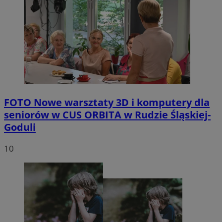
FOTO
Nowe warsztaty 3D i komputery dla
seniorów w CUS ORBITA w Rudzie Śląskiej-
Goduli
10