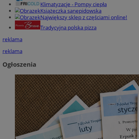
Klimatyzacje - Pompy ciepła
Książeczka sanepidowska
Największy sklep z częściami online!
Tradycyjna polska pizza
reklama
reklama
Ogłoszenia