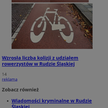
Wzrosła liczba kolizji z udziałem
rowerzystów w Rudzie Śląskiej
14
reklama
Zobacz również
Wiadomości kryminalne w Rudzie
Śląskiej