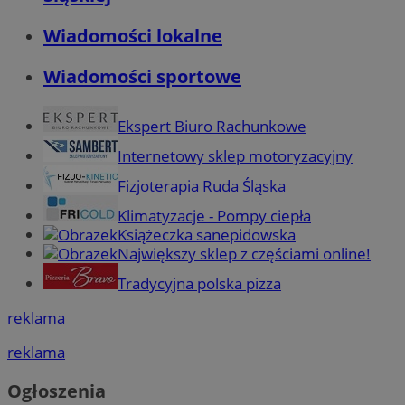
Wiadomości lokalne
Wiadomości sportowe
Ekspert Biuro Rachunkowe
Internetowy sklep motoryzacyjny
Fizjoterapia Ruda Śląska
Klimatyzacje - Pompy ciepła
Książeczka sanepidowska
Największy sklep z częściami online!
Tradycyjna polska pizza
reklama
reklama
Ogłoszenia