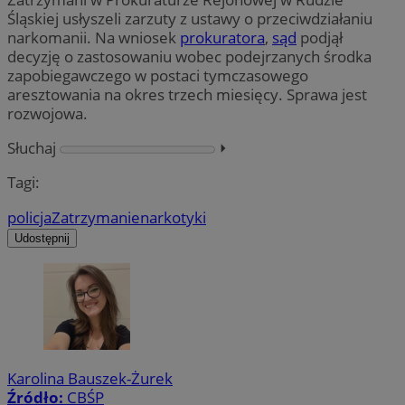
Śląskiej usłyszeli zarzuty z ustawy o przeciwdziałaniu
narkomanii. Na wniosek
prokuratora
,
sąd
podjął
decyzję o zastosowaniu wobec podejrzanych środka
zapobiegawczego w postaci tymczasowego
aresztowania na okres trzech miesięcy. Sprawa jest
rozwojowa.
Słuchaj
⏵︎
Tagi:
policja
Zatrzymanie
narkotyki
Udostępnij
Karolina Bauszek-Żurek
Źródło:
CBŚP