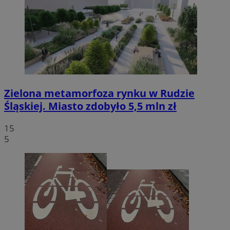
Zielona metamorfoza rynku w Rudzie
Śląskiej. Miasto zdobyło 5,5 mln zł
15
5