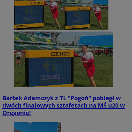
Bartek Adamczyk z TL "Pogoń" pobiegł w
dwóch finałowych sztafetach na MŚ u20 w
Oregonie!