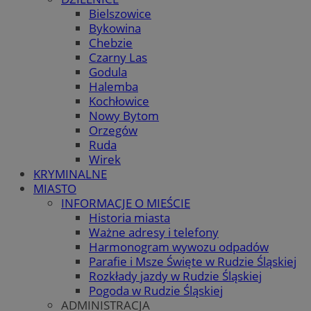
Bielszowice
Bykowina
Chebzie
Czarny Las
Godula
Halemba
Kochłowice
Nowy Bytom
Orzegów
Ruda
Wirek
KRYMINALNE
MIASTO
INFORMACJE O MIEŚCIE
Historia miasta
Ważne adresy i telefony
Harmonogram wywozu odpadów
Parafie i Msze Święte w Rudzie Śląskiej
Rozkłady jazdy w Rudzie Śląskiej
Pogoda w Rudzie Śląskiej
ADMINISTRACJA