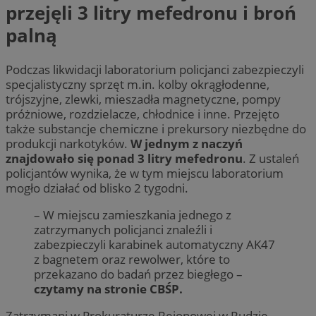
przejęli 3 litry mefedronu i broń
palną
Podczas likwidacji laboratorium policjanci zabezpieczyli
specjalistyczny sprzęt m.in. kolby okrągłodenne,
trójszyjne, zlewki, mieszadła magnetyczne, pompy
próżniowe, rozdzielacze, chłodnice i inne. Przejęto
także substancje chemiczne i prekursory niezbędne do
produkcji narkotyków.
W jednym z naczyń
znajdowało się ponad 3 litry mefedronu
. Z ustaleń
policjantów wynika, że w tym miejscu laboratorium
mogło działać od blisko 2 tygodni.
– W miejscu zamieszkania jednego z
zatrzymanych policjanci znaleźli i
zabezpieczyli karabinek automatyczny AK47
z bagnetem oraz rewolwer, które to
przekazano do badań przez biegłego –
czytamy na stronie CBŚP.
Zatrzymani w Prokuraturze Rejonowej w Rudzie