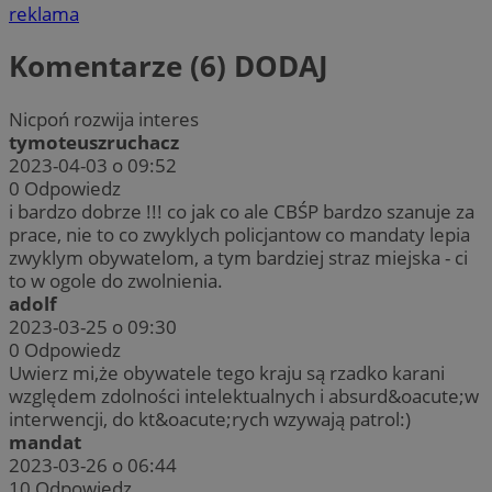
reklama
Komentarze (6)
DODAJ
Nicpoń rozwija interes
tymoteuszruchacz
2023-04-03 o 09:52
0
Odpowiedz
i bardzo dobrze !!! co jak co ale CBŚP bardzo szanuje za
prace, nie to co zwyklych policjantow co mandaty lepia
zwyklym obywatelom, a tym bardziej straz miejska - ci
to w ogole do zwolnienia.
adolf
2023-03-25 o 09:30
0
Odpowiedz
Uwierz mi,że obywatele tego kraju są rzadko karani
względem zdolności intelektualnych i absurd&oacute;w
interwencji, do kt&oacute;rych wzywają patrol:)
mandat
2023-03-26 o 06:44
10
Odpowiedz