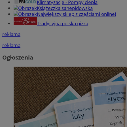
Klimatyzacje - Pompy ciepła
Książeczka sanepidowska
Największy sklep z częściami online!
Tradycyjna polska pizza
reklama
reklama
Ogłoszenia