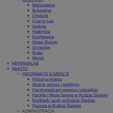
Bielszowice
Bykowina
Chebzie
Czarny Las
Godula
Halemba
Kochłowice
Nowy Bytom
Orzegów
Ruda
Wirek
KRYMINALNE
MIASTO
INFORMACJE O MIEŚCIE
Historia miasta
Ważne adresy i telefony
Harmonogram wywozu odpadów
Parafie i Msze Święte w Rudzie Śląskiej
Rozkłady jazdy w Rudzie Śląskiej
Pogoda w Rudzie Śląskiej
ADMINISTRACJA