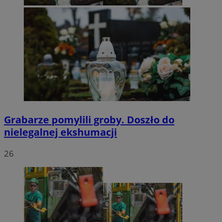
Grabarze pomylili groby. Doszło do
nielegalnej ekshumacji
26