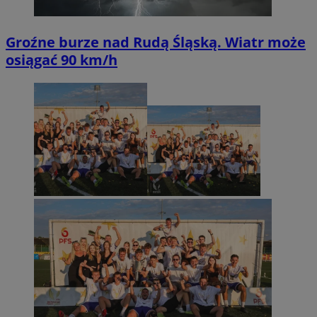
Groźne burze nad Rudą Śląską. Wiatr może
osiągać 90 km/h