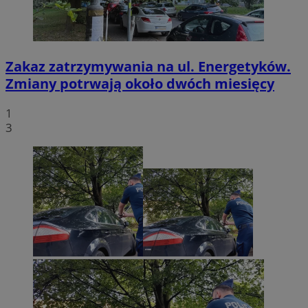
Zakaz zatrzymywania na ul. Energetyków.
Zmiany potrwają około dwóch miesięcy
1
3