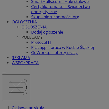
SmartHalls.com - Hale stalowe
Certyfikatomat.pl - Świadectwa
energetyczne
Skup - nieruchomości.org
OGŁOSZENIA
OGŁOSZENIA
Dodaj ogłoszenie
POLECAMY
Protocol IT
Pracuj.pl - praca w Rudzie Śląskiej
GoWork.pl - oferty pracy
REKLAMA
WSPÓŁPRACA
Ciekawe artykuły