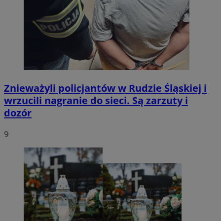
Znieważyli policjantów w Rudzie Śląskiej i
wrzucili nagranie do sieci. Są zarzuty i
dozór
9