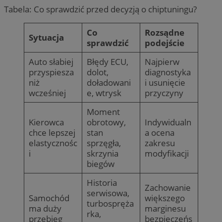
Tabela: Co sprawdzić przed decyzją o chiptuningu?
Co
Rozsądne
Sytuacja
sprawdzić
podejście
Auto słabiej
Błędy ECU,
Najpierw
przyspiesza
dolot,
diagnostyka
niż
doładowani
i usunięcie
wcześniej
e, wtrysk
przyczyny
Moment
Kierowca
obrotowy,
Indywidualn
chce lepszej
stan
a ocena
elastycznośc
sprzęgła,
zakresu
i
skrzynia
modyfikacji
biegów
Historia
Zachowanie
serwisowa,
Samochód
większego
turbospręża
ma duży
marginesu
rka,
przebieg
bezpieczeńs