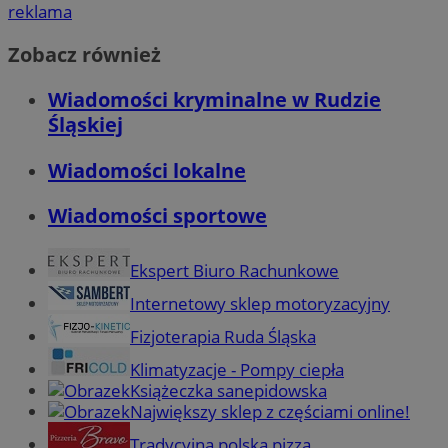
reklama
Zobacz również
Wiadomości kryminalne w Rudzie
Śląskiej
Wiadomości lokalne
Wiadomości sportowe
Ekspert Biuro Rachunkowe
Internetowy sklep motoryzacyjny
Fizjoterapia Ruda Śląska
Klimatyzacje - Pompy ciepła
Książeczka sanepidowska
Największy sklep z częściami online!
Tradycyjna polska pizza