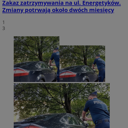
Zakaz zatrzymywania na ul. Energetyków.
Zmiany potrwają około dwóch miesięcy
1
3