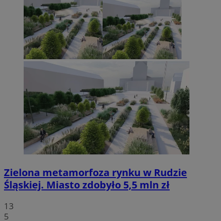
Zielona metamorfoza rynku w Rudzie
Śląskiej. Miasto zdobyło 5,5 mln zł
13
5