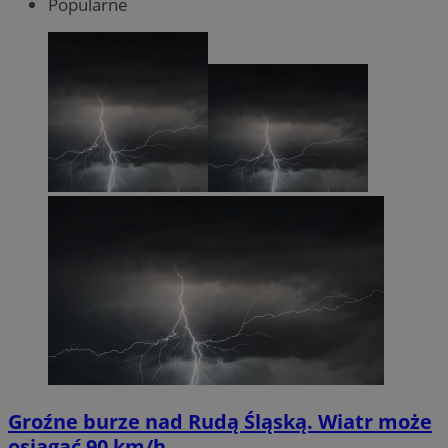
Popularne
Groźne burze nad Rudą Śląską. Wiatr może
osiągać 90 km/h