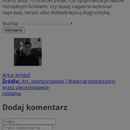
oceny auta. To ona decyduje, czy optymalizacja będzie
rozsądnym krokiem, czy lepiej najpierw wykonać
naprawę, serwis albo dokładniejszą diagnostykę.
Słuchaj
⏵︎
Udostępnij
Artur Kristof
Źródło:
Art. sponsorowany / Materiał dostarczony
przez zleceniodawcę
reklama
Dodaj komentarz