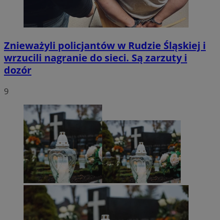
Znieważyli policjantów w Rudzie Śląskiej i
wrzucili nagranie do sieci. Są zarzuty i
dozór
9