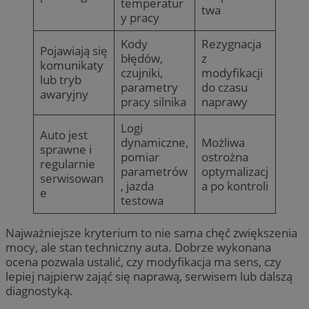
temperatur
twa
y pracy
Kody
Rezygnacja
Pojawiają się
błędów,
z
komunikaty
czujniki,
modyfikacji
lub tryb
parametry
do czasu
awaryjny
pracy silnika
naprawy
Logi
Auto jest
dynamiczne,
Możliwa
sprawne i
pomiar
ostrożna
regularnie
parametrów
optymalizacj
serwisowan
, jazda
a po kontroli
e
testowa
Najważniejsze kryterium to nie sama chęć zwiększenia
mocy, ale stan techniczny auta. Dobrze wykonana
ocena pozwala ustalić, czy modyfikacja ma sens, czy
lepiej najpierw zająć się naprawą, serwisem lub dalszą
diagnostyką.