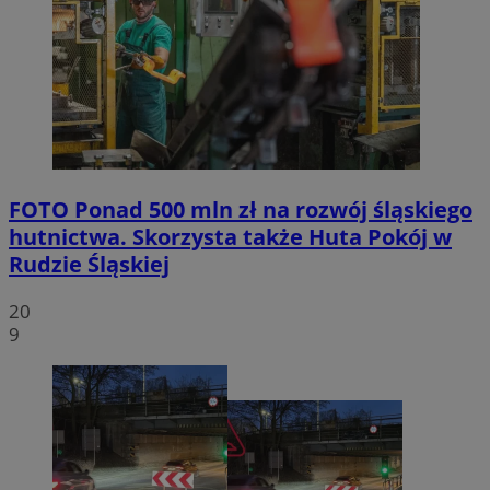
FOTO
Ponad 500 mln zł na rozwój śląskiego
hutnictwa. Skorzysta także Huta Pokój w
Rudzie Śląskiej
20
9