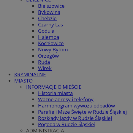
Bielszowice
Bykowina
Chebzie
Czarny Las
Godula
Halemba
Kochłowice
Nowy Bytom
Orzegów
Ruda
Wirek
KRYMINALNE
MIASTO
INFORMACJE O MIEŚCIE
Historia miasta
Ważne adresy i telefony
Harmonogram wywozu odpadów
Parafie i Msze Święte w Rudzie Śląskiej
Rozkłady jazdy w Rudzie Śląskiej
Pogoda w Rudzie Śląskiej
ADMINISTRACJA