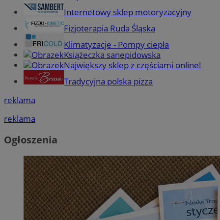
Internetowy sklep motoryzacyjny
Fizjoterapia Ruda Śląska
Klimatyzacje - Pompy ciepła
Książeczka sanepidowska
Największy sklep z częściami online!
Tradycyjna polska pizza
reklama
reklama
Ogłoszenia