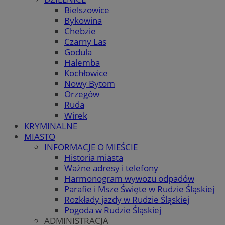
Bielszowice
Bykowina
Chebzie
Czarny Las
Godula
Halemba
Kochłowice
Nowy Bytom
Orzegów
Ruda
Wirek
KRYMINALNE
MIASTO
INFORMACJE O MIEŚCIE
Historia miasta
Ważne adresy i telefony
Harmonogram wywozu odpadów
Parafie i Msze Święte w Rudzie Śląskiej
Rozkłady jazdy w Rudzie Śląskiej
Pogoda w Rudzie Śląskiej
ADMINISTRACJA