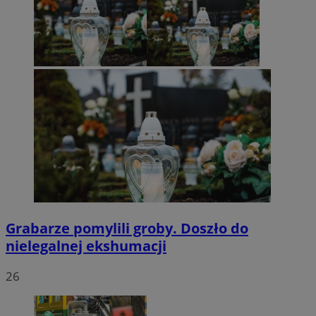
Grabarze pomylili groby. Doszło do
nielegalnej ekshumacji
26