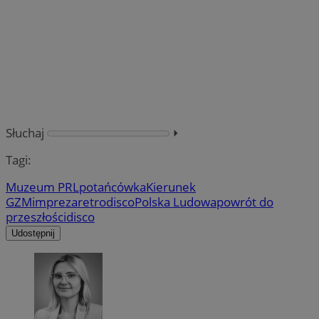
Słuchaj
⏵︎
Tagi:
Muzeum PRL
potańcówka
Kierunek
GZM
impreza
retrodisco
Polska Ludowa
powrót do
przeszłości
disco
Udostępnij