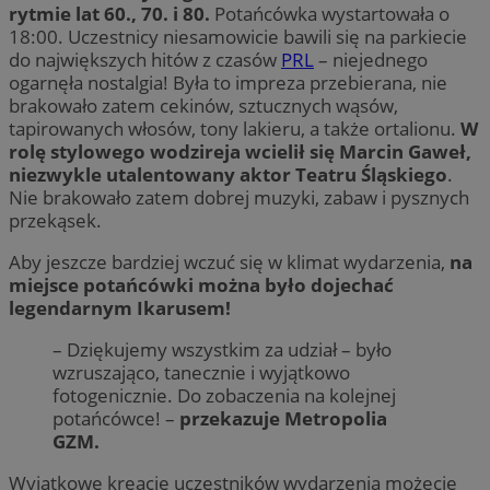
rytmie lat 60., 70. i 80.
Potańcówka wystartowała o
18:00. Uczestnicy niesamowicie bawili się na parkiecie
do największych hitów z czasów
PRL
– niejednego
ogarnęła nostalgia! Była to impreza przebierana, nie
brakowało zatem cekinów, sztucznych wąsów,
tapirowanych włosów, tony lakieru, a także ortalionu.
W
rolę stylowego wodzireja wcielił się Marcin Gaweł,
niezwykle utalentowany aktor Teatru Śląskiego
.
Nie brakowało zatem dobrej muzyki, zabaw i pysznych
przekąsek.
Aby jeszcze bardziej wczuć się w klimat wydarzenia,
na
miejsce potańcówki można było dojechać
legendarnym Ikarusem!
– Dziękujemy wszystkim za udział – było
wzruszająco, tanecznie i wyjątkowo
fotogenicznie. Do zobaczenia na kolejnej
potańcówce! –
przekazuje Metropolia
GZM.
Wyjątkowe kreacje uczestników wydarzenia możecie