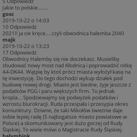
5
Odpowiedz
Jakie to polskie.......
gosc
2019-10-22 o 14:03
10
Odpowiedz
2021!! ja cie kręce....czyli obwodnica halemba 2040
majk
2019-10-22 o 13:23
17
Odpowiedz
Obwodnicy Halemby się nie doczekasz. Musieliby
zbudować nowy most nad Kłodnicą i poprowadzić nitkę
A4-DK44. Wątpię by ktoś prócz miasta wyłożył kasę na
tę inwestycję. Do tego dochodzi wykup działek pod
budowę nowej drogi. Miasto jest biedne, żyje jeszcze z
podatków PGG i paru większych firm. To jednak
kropla... Spodziewajmy się podwyżek podatków i
wzrostu biurokracji. Ruda przespała i przesypia okres
koniunktury. Dziwne, że taki Mikołów świetnie daje
sobie lepiej radę (5 najbogatsze miasto powiatowe w
Polsce) a skomunikowany jest dużo gorzej od Rudy
Śląskiej. To wiele mówi o Magistracie Rudy Śląskiej.
halymbiok