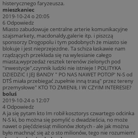
histerycznego faryzeusza.
mieszkaniec
2019-10-24 o 20:05
6
Odpowiedz
Miasto zabudowuje centralne arterie komunikacyjne
szajsmarkety, macdonaldy,galerie itp. i piszczą
sponsorzy Drogopolu i tym podobnych że miasto sie
blokuje i jest nieprzejezdne. Ta schiza łaskawie nam
rządzących przekłada się na wylesianie całego
miasta,wyprzedaż resztek terenów zielonych pod
"inwestycje",czynnik ludzki nie istnieje ! POLITYKA
DZIEDZIC I JEJ BANDY " PO NAS NAWET POTOP' N-S od
DTŚ miała przebiegać zupełnie inną trasą" przez tereny
przemysłowe" KTO TO ZMIENIŁ I W CZYIM INTERESIE?
boluś
2019-10-24 o 12:07
4
Odpowiedz
A ja się pytam kto Im robił kosztorys czwartego odcinka
N-S ki, bo można się pomylić o dwadzieścia, no może
nawet o pięćdziesiąt milionów złotych - ale jak można
było machnąć się aż o sto milionów, tego nie rozumiem!