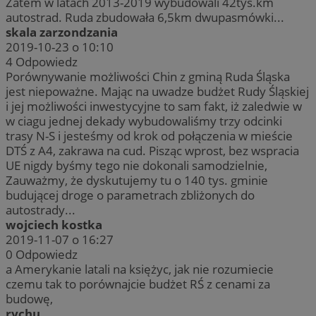
Zatem w latach 2013-2019 wybudowali 42tys.km
autostrad. Ruda zbudowała 6,5km dwupasmówki...
skala zarzondzania
2019-10-23 o 10:10
4
Odpowiedz
Porównywanie możliwości Chin z gminą Ruda Śląska
jest niepoważne. Mając na uwadze budżet Rudy Śląskiej
i jej możliwości inwestycyjne to sam fakt, iż zaledwie w
w ciagu jednej dekady wybudowaliśmy trzy odcinki
trasy N-S i jesteśmy od krok od połączenia w mieście
DTŚ z A4, zakrawa na cud. Pisząc wprost, bez wspracia
UE nigdy byśmy tego nie dokonali samodzielnie,
Zauważmy, że dyskutujemy tu o 140 tys. gminie
budującej droge o parametrach zbliżonych do
autostrady...
wojciech kostka
2019-11-07 o 16:27
0
Odpowiedz
a Amerykanie latali na księżyc, jak nie rozumiecie
czemu tak to porównajcie budżet RŚ z cenami za
budowę,
rychu