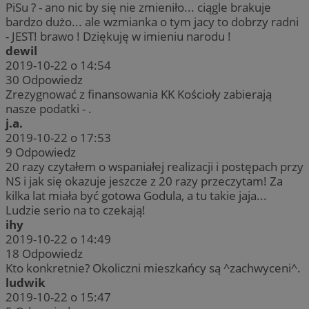
PiSu ? - ano nic by się nie zmieniło... ciągle brakuje
bardzo dużo... ale wzmianka o tym jacy to dobrzy radni
- JEST! brawo ! Dziękuję w imieniu narodu !
dewil
2019-10-22 o 14:54
30
Odpowiedz
Zrezygnować z finansowania KK Kościoły zabierają
nasze podatki - .
j.a.
2019-10-22 o 17:53
9
Odpowiedz
20 razy czytałem o wspaniałej realizacji i postępach przy
NS i jak się okazuje jeszcze z 20 razy przeczytam! Za
kilka lat miała być gotowa Godula, a tu takie jaja...
Ludzie serio na to czekają!
ihy
2019-10-22 o 14:49
18
Odpowiedz
Kto konkretnie? Okoliczni mieszkańcy są ^zachwyceni^.
ludwik
2019-10-22 o 15:47