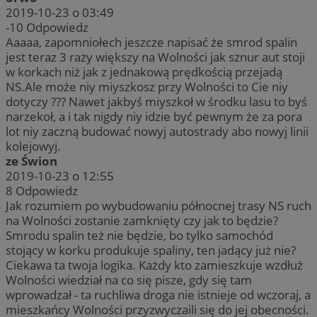
2019-10-23 o 03:49
-10
Odpowiedz
Aaaaa, zapomniołech jeszcze napisać że smrod spalin
jest teraz 3 razy większy na Wolności jak sznur aut stoji
w korkach niż jak z jednakową prędkością przejadą
NS.Ale może niy miyszkosz przy Wolności to Cie niy
dotyczy ??? Nawet jakbyś miyszkoł w środku lasu to byś
narzekoł, a i tak nigdy niy idzie być pewnym że za pora
lot niy zaczną budować nowyj autostrady abo nowyj linii
kolejowyj.
ze Świon
2019-10-23 o 12:55
8
Odpowiedz
Jak rozumiem po wybudowaniu północnej trasy NS ruch
na Wolności zostanie zamknięty czy jak to będzie?
Smrodu spalin też nie będzie, bo tylko samochód
stojący w korku produkuje spaliny, ten jadący już nie?
Ciekawa ta twoja logika. Każdy kto zamieszkuje wzdłuż
Wolności wiedział na co się pisze, gdy się tam
wprowadzał - ta ruchliwa droga nie istnieje od wczoraj, a
mieszkańcy Wolności przyzwyczaili się do jej obecności.