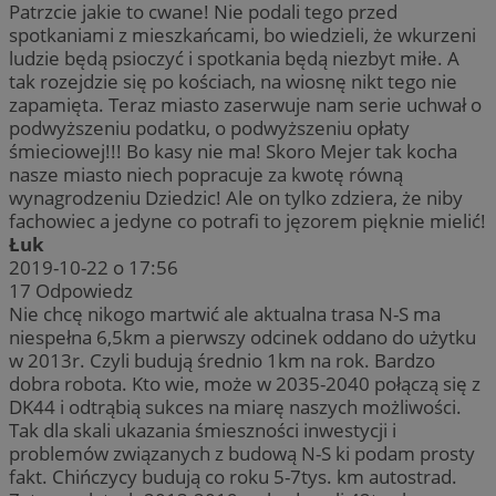
Patrzcie jakie to cwane! Nie podali tego przed
spotkaniami z mieszkańcami, bo wiedzieli, że wkurzeni
ludzie będą psioczyć i spotkania będą niezbyt miłe. A
tak rozejdzie się po kościach, na wiosnę nikt tego nie
zapamięta. Teraz miasto zaserwuje nam serie uchwał o
podwyższeniu podatku, o podwyższeniu opłaty
śmieciowej!!! Bo kasy nie ma! Skoro Mejer tak kocha
nasze miasto niech popracuje za kwotę równą
wynagrodzeniu Dziedzic! Ale on tylko zdziera, że niby
fachowiec a jedyne co potrafi to jęzorem pięknie mielić!
Łuk
2019-10-22 o 17:56
17
Odpowiedz
Nie chcę nikogo martwić ale aktualna trasa N-S ma
niespełna 6,5km a pierwszy odcinek oddano do użytku
w 2013r. Czyli budują średnio 1km na rok. Bardzo
dobra robota. Kto wie, może w 2035-2040 połączą się z
DK44 i odtrąbią sukces na miarę naszych możliwości.
Tak dla skali ukazania śmieszności inwestycji i
problemów związanych z budową N-S ki podam prosty
fakt. Chińczycy budują co roku 5-7tys. km autostrad.