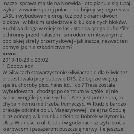
Inaczej sprawa ma się na Norwida - oto planuje się tutaj
wykarczowanie sporej połaci - nie bójmy się tego słowa:
LASU i wybudowanie drogi tuż pod oknami dwóch
bloków i w bliskim sąsiedztwie kilku kolejnych bloków.
Ruchliwa droga w miejsce lasu stanowiącego bufor/filtr
ochronny przed hałasem i smrodem emitowanym z
pobliskiej strefy przemysłowej - jak inaczej nazwać ten
pomysł jak nie szkodnictwem?
orwo
2019-10-23 o 23:02
1
Odpowiedz
W Gliwicach stowarzyszenie Gliwiaczanie dla Gliwic też
protestowała przy budowie DTŚ. Że będzie więcej
spalin, choroby płuc, hałas itd. I co ? Trasa została
wybudowana i chodząc po centrum w ogóle jej nie
widać, w ogóle jej nie słychać. A że jest potrzebna, to
chyba nikomu nie trzeba tłumaczyć. W Rudzie bardzo
brakuje odcinka do ul. Magazynowej i dalej na Godulę
oraz odnogę w kierunku dzielnica Bobrek w Bytomiu.
Ulica Wolności u ul. Goduli w godzinach szczytu stoi, a
kierowcom i pasażerom puszczają nerwy. Ile jeszcze