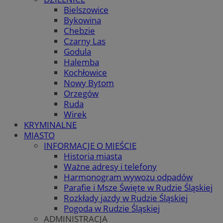
Bielszowice
Bykowina
Chebzie
Czarny Las
Godula
Halemba
Kochłowice
Nowy Bytom
Orzegów
Ruda
Wirek
KRYMINALNE
MIASTO
INFORMACJE O MIEŚCIE
Historia miasta
Ważne adresy i telefony
Harmonogram wywozu odpadów
Parafie i Msze Święte w Rudzie Śląskiej
Rozkłady jazdy w Rudzie Śląskiej
Pogoda w Rudzie Śląskiej
ADMINISTRACJA