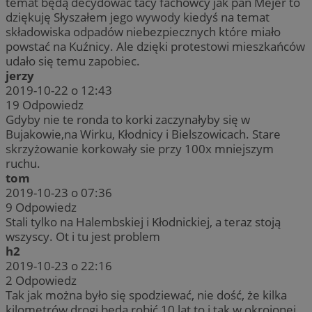
temat będą decydować tacy fachowcy jak pan Mejer to
dziękuję Słyszałem jego wywody kiedyś na temat
składowiska odpadów niebezpiecznych które miało
powstać na Kuźnicy. Ale dzięki protestowi mieszkańców
udało się temu zapobiec.
jerzy
2019-10-22 o 12:43
19
Odpowiedz
Gdyby nie te ronda to korki zaczynałyby się w
Bujakowie,na Wirku, Kłodnicy i Bielszowicach. Stare
skrzyżowanie korkowały sie przy 100x mniejszym
ruchu.
tom
2019-10-23 o 07:36
9
Odpowiedz
Stali tylko na Halembskiej i Kłodnickiej, a teraz stoją
wszyscy. Ot i tu jest problem
h2
2019-10-23 o 22:16
2
Odpowiedz
Tak jak można było się spodziewać, nie dość, że kilka
kilometrów drogi będą robić 10 lat to i tak w okrojonej