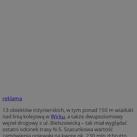
reklama
13 obiektów inżynierskich, w tym ponad 150 m wiadukt
nad linią kolejową w
Wirku
, a także dwupoziomowy
węzeł drogowy z ul. Bielszowicką – tak miał wyglądać
ostatni odcinek trasy N-S. Szacunkowa wartość
zamówienia opiewała na kwotę ok. 230 mln zł brutto.