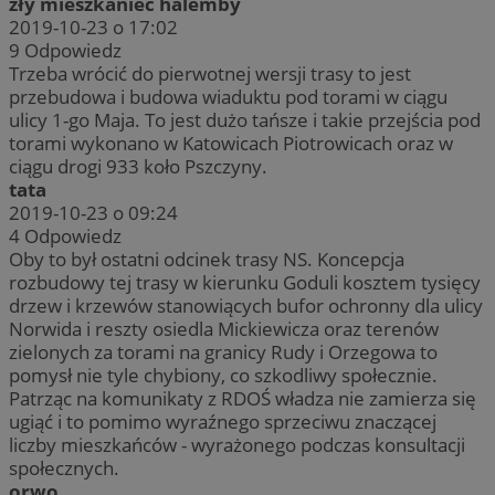
zły mieszkaniec halemby
2019-10-23 o 17:02
9
Odpowiedz
Trzeba wrócić do pierwotnej wersji trasy to jest
przebudowa i budowa wiaduktu pod torami w ciągu
ulicy 1-go Maja. To jest dużo tańsze i takie przejścia pod
torami wykonano w Katowicach Piotrowicach oraz w
ciągu drogi 933 koło Pszczyny.
tata
2019-10-23 o 09:24
4
Odpowiedz
Oby to był ostatni odcinek trasy NS. Koncepcja
rozbudowy tej trasy w kierunku Goduli kosztem tysięcy
drzew i krzewów stanowiących bufor ochronny dla ulicy
Norwida i reszty osiedla Mickiewicza oraz terenów
zielonych za torami na granicy Rudy i Orzegowa to
pomysł nie tyle chybiony, co szkodliwy społecznie.
Patrząc na komunikaty z RDOŚ władza nie zamierza się
ugiąć i to pomimo wyraźnego sprzeciwu znaczącej
liczby mieszkańców - wyrażonego podczas konsultacji
społecznych.
orwo