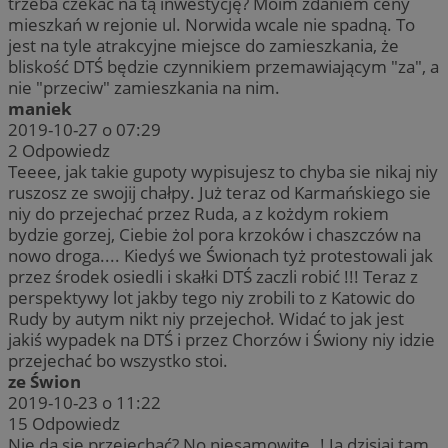
trzeba czekać na tą inwestycję? Moim zdaniem ceny
mieszkań w rejonie ul. Norwida wcale nie spadną. To
jest na tyle atrakcyjne miejsce do zamieszkania, że
bliskość DTŚ będzie czynnikiem przemawiającym "za", a
nie "przeciw" zamieszkania na nim.
maniek
2019-10-27 o 07:29
2
Odpowiedz
Teeee, jak takie gupoty wypisujesz to chyba sie nikaj niy
ruszosz ze swojij chałpy. Już teraz od Karmańskiego sie
niy do przejechać przez Ruda, a z kożdym rokiem
bydzie gorzej, Ciebie żol pora krzoków i chaszczów na
nowo droga.... Kiedyś we Świonach tyż protestowali jak
przez środek osiedli i skałki DTŚ zaczli robić !!! Teraz z
perspektywy lot jakby tego niy zrobili to z Katowic do
Rudy by autym nikt niy przejechoł. Widać to jak jest
jakiś wypadek na DTŚ i przez Chorzów i Świony niy idzie
przejechać bo wszystko stoi.
ze Świon
2019-10-23 o 11:22
15
Odpowiedz
Nie da się przejechać? No niesamowite..! Ja dzisiaj tam