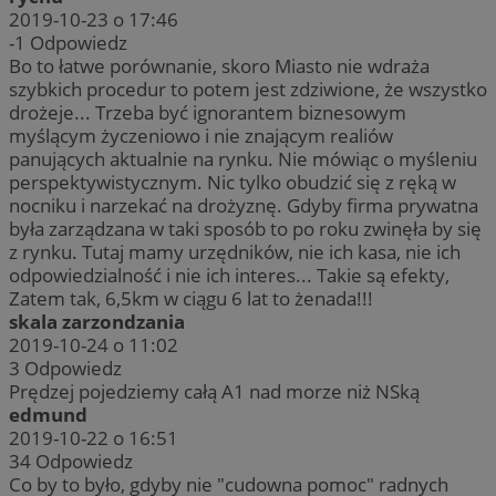
2019-10-23 o 17:46
-1
Odpowiedz
Bo to łatwe porównanie, skoro Miasto nie wdraża
szybkich procedur to potem jest zdziwione, że wszystko
drożeje... Trzeba być ignorantem biznesowym
myślącym życzeniowo i nie znającym realiów
panujących aktualnie na rynku. Nie mówiąc o myśleniu
perspektywistycznym. Nic tylko obudzić się z ręką w
nocniku i narzekać na drożyznę. Gdyby firma prywatna
była zarządzana w taki sposób to po roku zwinęła by się
z rynku. Tutaj mamy urzędników, nie ich kasa, nie ich
odpowiedzialność i nie ich interes... Takie są efekty,
Zatem tak, 6,5km w ciągu 6 lat to żenada!!!
skala zarzondzania
2019-10-24 o 11:02
3
Odpowiedz
Prędzej pojedziemy całą A1 nad morze niż NSką
edmund
2019-10-22 o 16:51
34
Odpowiedz
Co by to było, gdyby nie "cudowna pomoc" radnych