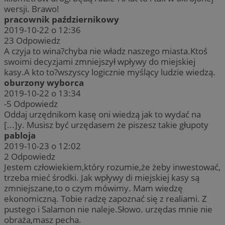
wersji. Brawo!
pracownik październikowy
2019-10-22 o 12:36
23
Odpowiedz
A czyja to wina?chyba nie władz naszego miasta.Ktoś
swoimi decyzjami zmniejszył wpływy do miejskiej
kasy.A kto to?wszyscy logicznie myślący ludzie wiedzą.
oburzony wyborca
2019-10-22 o 13:34
-5
Odpowiedz
Oddaj urzędnikom kasę oni wiedzą jak to wydać na
[...]y. Musisz być urzędasem że piszesz takie głupoty
pabloja
2019-10-23 o 12:02
2
Odpowiedz
Jestem człowiekiem,który rozumie,że żeby inwestować,
trzeba mieć środki. Jak wpływy di miejskiej kasy są
zmniejszane,to o czym mówimy. Mam wiedzę
ekonomiczną. Tobie radzę zapoznać się z realiami. Z
pustego i Salamon nie naleje.Słowo. urzędas mnie nie
obraża,masz pecha.