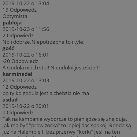
2019-10-22 o 13:04
19
Odpowiedz
Optymista
pabloja
2019-10-23 o 11:56
2
Odpowiedz
No i dobrze.Niepotrzebne to i tyle.
gość
2019-10-22 o 16:01
-20
Odpowiedz
A Godula niech stoi! Nieudolni jesteście!!!
karminadel
2019-10-22 o 13:03
12
Odpowiedz
bo tylko godula jest a chebzia nie ma
asdad
2019-10-22 o 20:01
0
Odpowiedz
Tak na kampanie wyborcze to pieniądze się znajdują.
Jak ma być "prowizorka" to lepiej dać spokój. Ronda są
już na Halembie I. bez przerwy "korki" Jeśli na ten