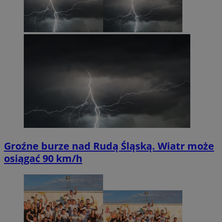
Groźne burze nad Rudą Śląską. Wiatr może
osiągać 90 km/h