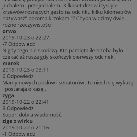
jechałem i przejechałem..Kilkaset drzew i tysiące
krzewów rosnących gęsto na odcinku kilku kilometrów
nazywasz" poroma krzokami"? Chyba widzimy dwie
różne rzeczywistości!
orwo
2019-10-23 o 22:27
-7
Odpowiedz
Nigdy tego nie skończą. Kto pamięta ile trzeba było
czekać aż ruszą gdy skończyli pierwszy odcinek.
marek
2019-10-23 o 03:11
6
Odpowiedz
Mamy nowych posłów i senatorów , to niech się wykażą
i postarają o kasę .
zyga
2019-10-22 o 22:41
8
Odpowiedz
Super, dobra wiadomość.
ziga z wirku
2019-10-22 o 21:16
-1
Odpowiedz