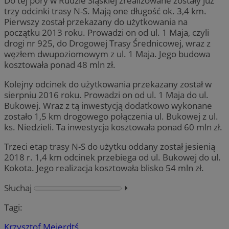
Do tej pory w Rudzie Śląskiej zrealizowane zostały już
trzy odcinki trasy N-S. Mają one długość ok. 3,4 km.
Pierwszy został przekazany do użytkowania na
początku 2013 roku. Prowadzi on od ul. 1 Maja, czyli
drogi nr 925, do Drogowej Trasy Średnicowej, wraz z
węzłem dwupoziomowym z ul. 1 Maja. Jego budowa
kosztowała ponad 48 mln zł.
Kolejny odcinek do użytkowania przekazany został w
sierpniu 2016 roku. Prowadzi on od ul. 1 Maja do ul.
Bukowej. Wraz z tą inwestycją dodatkowo wykonane
zostało 1,5 km drogowego połączenia ul. Bukowej z ul.
ks. Niedzieli. Ta inwestycja kosztowała ponad 60 mln zł.
Trzeci etap trasy N-S do użytku oddany został jesienią
2018 r. 1,4 km odcinek przebiega od ul. Bukowej do ul.
Kokota. Jego realizacja kosztowała blisko 54 mln zł.
Słuchaj
⏵︎
Tagi:
Krzysztof Mejer
dtś