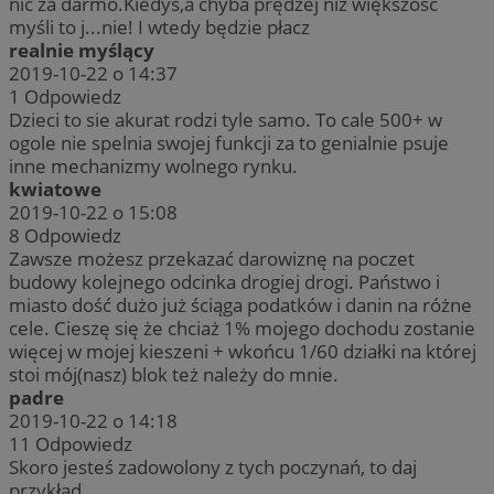
nic za darmo.Kiedyś,a chyba prędzej niż większość
myśli to j...nie! I wtedy będzie płacz
realnie myślący
2019-10-22 o 14:37
1
Odpowiedz
Dzieci to sie akurat rodzi tyle samo. To cale 500+ w
ogole nie spelnia swojej funkcji za to genialnie psuje
inne mechanizmy wolnego rynku.
kwiatowe
2019-10-22 o 15:08
8
Odpowiedz
Zawsze możesz przekazać darowiznę na poczet
budowy kolejnego odcinka drogiej drogi. Państwo i
miasto dość dużo już ściąga podatków i danin na różne
cele. Cieszę się że chciaż 1% mojego dochodu zostanie
więcej w mojej kieszeni + wkońcu 1/60 działki na której
stoi mój(nasz) blok też należy do mnie.
padre
2019-10-22 o 14:18
11
Odpowiedz
Skoro jesteś zadowolony z tych poczynań, to daj
przykład.