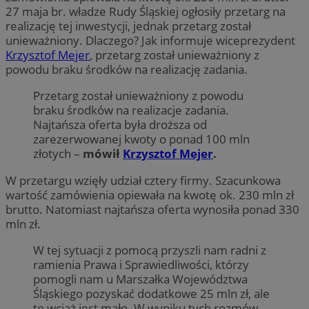
27 maja br. władze Rudy Śląskiej ogłosiły przetarg na
realizację tej inwestycji, jednak przetarg został
unieważniony. Dlaczego? Jak informuje wiceprezydent
Krzysztof Mejer
, przetarg został unieważniony z
powodu braku środków na realizację zadania.
Przetarg został unieważniony z powodu
braku środków na realizacje zadania.
Najtańsza oferta była droższa od
zarezerwowanej kwoty o ponad 100 mln
złotych –
mówił
Krzysztof Mejer
.
W przetargu wzięły udział cztery firmy. Szacunkowa
wartość zamówienia opiewała na kwotę ok. 230 mln zł
brutto. Natomiast najtańsza oferta wynosiła ponad 330
mln zł.
W tej sytuacji z pomocą przyszli nam radni z
ramienia Prawa i Sprawiedliwości, którzy
pomogli nam u Marszałka Województwa
Śląskiego pozyskać dodatkowe 25 mln zł, ale
to wciąż jest mało. W wyniku tych rozmów