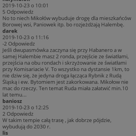
2019-10-23 o 10:01
5
Odpowiedz
No to niech Mikołów wybuduje drogę dla mieszkańców
Borowej wsi, Paniowek itp. bo rozjeżdżają Halembę.
darek
2019-10-23 o 11:16
-2
Odpowiedz
Jeśli dwupasmówka zaczyna się przy Habanero a w
samej Halembie masz 2 ronda, przejście ze światłami,
przejścia na obu rondach i skrzyżowanie ze światłami
przy Komisariacie V. To wszystko na dystansie 1km, to
nie dziw się, że jedyna droga łącząca Rybnik z Rudą
Śląską i ew. Bytomiem jest zakorkowana. Mikołow nie
mac do rzeczy. Ten temat Ruda miała załatwić min.10
lat temu...
baniosz
2019-10-23 o 12:25
2
Odpowiedz
W takim tempie całą trasę , jak dobrze pójdzie,
wybudują do 2030 r.
lis