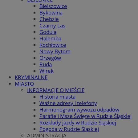
Bielszowice
Bykowina
Chebzie
Czarny Las
Godula
Halemba
Kochłowice
Nowy Bytom
Orzegów
Ruda
Wirek
KRYMINALNE
MIASTO
INFORMACJE O MIEŚCIE
Historia miasta
Ważne adresy i telefony
Harmonogram wywozu odpadów
Parafie i Msze Święte w Rudzie Śląskiej
Rozkłady jazdy w Rudzie Śląskiej
Pogoda w Rudzie Śląskiej
ADMINISTRACJA