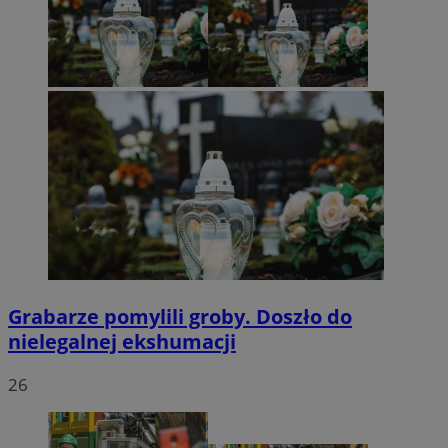
Grabarze pomylili groby. Doszło do
nielegalnej ekshumacji
26