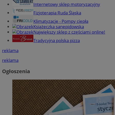
Internetowy sklep motoryzacyjny
Fizjoterapia Ruda Śląska
Klimatyzacje - Pompy ciepła
Książeczka sanepidowska
Największy sklep z częściami online!
Tradycyjna polska pizza
reklama
reklama
Ogłoszenia