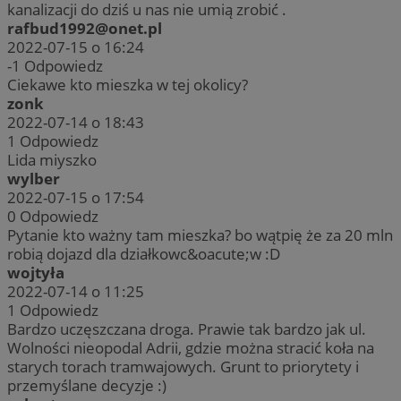
kanalizacji do dziś u nas nie umią zrobić .
rafbud1992@onet.pl
2022-07-15 o 16:24
-1
Odpowiedz
Ciekawe kto mieszka w tej okolicy?
zonk
2022-07-14 o 18:43
1
Odpowiedz
Lida miyszko
wylber
2022-07-15 o 17:54
0
Odpowiedz
Pytanie kto ważny tam mieszka? bo wątpię że za 20 mln
robią dojazd dla działkowc&oacute;w :D
wojtyła
2022-07-14 o 11:25
1
Odpowiedz
Bardzo uczęszczana droga. Prawie tak bardzo jak ul.
Wolności nieopodal Adrii, gdzie można stracić koła na
starych torach tramwajowych. Grunt to priorytety i
przemyślane decyzje :)