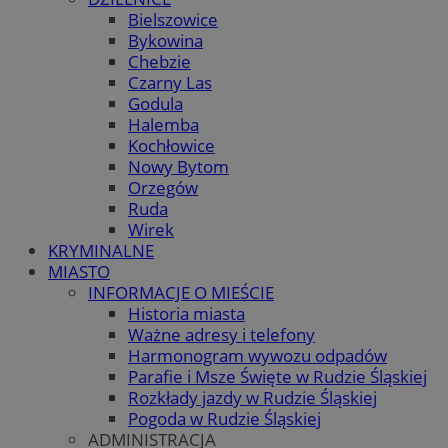
Bielszowice
Bykowina
Chebzie
Czarny Las
Godula
Halemba
Kochłowice
Nowy Bytom
Orzegów
Ruda
Wirek
KRYMINALNE
MIASTO
INFORMACJE O MIEŚCIE
Historia miasta
Ważne adresy i telefony
Harmonogram wywozu odpadów
Parafie i Msze Święte w Rudzie Śląskiej
Rozkłady jazdy w Rudzie Śląskiej
Pogoda w Rudzie Śląskiej
ADMINISTRACJA