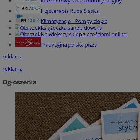
Internetowy sklep motoryzacyjny
Fizjoterapia Ruda Śląska
Klimatyzacje - Pompy ciepła
Książeczka sanepidowska
Największy sklep z częściami online!
Tradycyjna polska pizza
reklama
reklama
Ogłoszenia