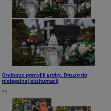
Grabarze pomylili groby. Doszło do
nielegalnej ekshumacji
26