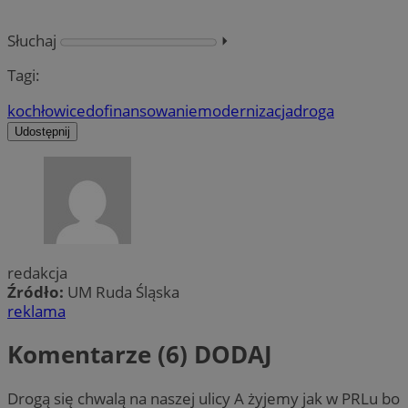
Słuchaj
⏵︎
Tagi:
kochłowice
dofinansowanie
modernizacja
droga
Udostępnij
redakcja
Źródło:
UM Ruda Śląska
reklama
Komentarze (6)
DODAJ
Drogą się chwalą na naszej ulicy A żyjemy jak w PRLu bo