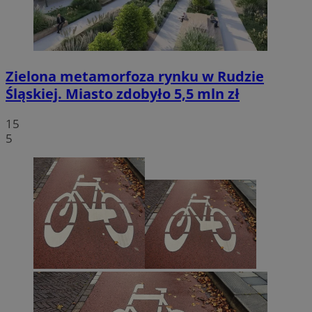
Zielona metamorfoza rynku w Rudzie
Śląskiej. Miasto zdobyło 5,5 mln zł
15
5