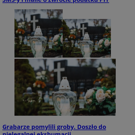
Grabarze pomylili groby. Doszło do
nielegalnej ekshumacji