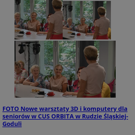
FOTO
Nowe warsztaty 3D i komputery dla
seniorów w CUS ORBITA w Rudzie Śląskiej-
Goduli