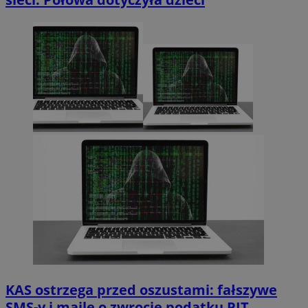
KAS ostrzega przed oszustami: fałszywe
SMS-y i maile o zwrocie podatku PIT