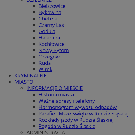
Bielszowice
Bykowina
Chebzie
Czarny Las
Godula
Halemba
Kochłowice
Nowy Bytom
Orzegów
Ruda
Wirek
KRYMINALNE
MIASTO
INFORMACJE O MIEŚCIE
Historia miasta
Ważne adresy i telefony
Harmonogram wywozu odpadów
Parafie i Msze Święte w Rudzie Śląskiej
Rozkłady jazdy w Rudzie Śląskiej
Pogoda w Rudzie Śląskiej
ADMINISTRACJA