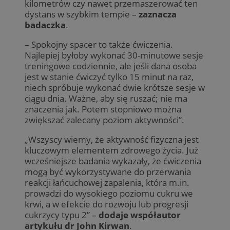
kilometrów czy nawet przemaszerować ten
dystans w szybkim tempie –
zaznacza
badaczka
.
– Spokojny spacer to także ćwiczenia.
Najlepiej byłoby wykonać 30-minutowe sesje
treningowe codziennie, ale jeśli dana osoba
jest w stanie ćwiczyć tylko 15 minut na raz,
niech spróbuje wykonać dwie krótsze sesje w
ciągu dnia. Ważne, aby się ruszać; nie ma
znaczenia jak. Potem stopniowo można
zwiększać zalecany poziom aktywności”.
„Wszyscy wiemy, że aktywność fizyczna jest
kluczowym elementem zdrowego życia. Już
wcześniejsze badania wykazały, że ćwiczenia
mogą być wykorzystywane do przerwania
reakcji łańcuchowej zapalenia, która m.in.
prowadzi do wysokiego poziomu cukru we
krwi, a w efekcie do rozwoju lub progresji
cukrzycy typu 2” –
dodaje współautor
artykułu dr John Kirwan
.