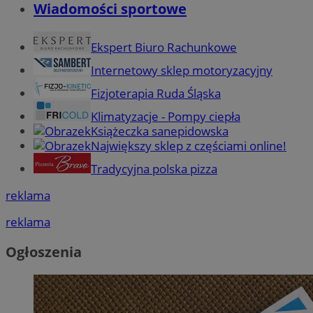
Wiadomości sportowe
Ekspert Biuro Rachunkowe
Internetowy sklep motoryzacyjny
Fizjoterapia Ruda Śląska
Klimatyzacje - Pompy ciepła
Książeczka sanepidowska
Największy sklep z częściami online!
Tradycyjna polska pizza
reklama
reklama
Ogłoszenia