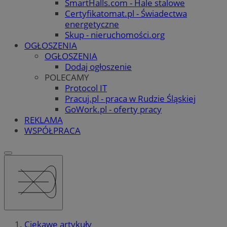
SmartHalls.com - Hale stalowe
Certyfikatomat.pl - Świadectwa
energetyczne
Skup - nieruchomości.org
OGŁOSZENIA
OGŁOSZENIA
Dodaj ogłoszenie
POLECAMY
Protocol IT
Pracuj.pl - praca w Rudzie Śląskiej
GoWork.pl - oferty pracy
REKLAMA
WSPÓŁPRACA
Ciekawe artykuły