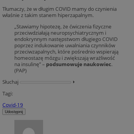
Tłumaczy, że w długim COVID mamy do czynienia
właśnie z takim stanem hiperzapalnym.
„Stawiamy hipotezę, że ćwiczenia fizyczne
przeciwdziałają neuropsychiatrycznym i
endokrynnym następstwom długiego COVID
poprzez indukowanie uwalniania czynników
przeciwzapalnych, które pośrednio wspierają
homeostazę mózgu i zwiększają wrażliwość
na insulinę” –
podsumowuje naukowiec
.
(PAP)
Słuchaj
⏵︎
Tagi:
Covid-19
Udostępnij