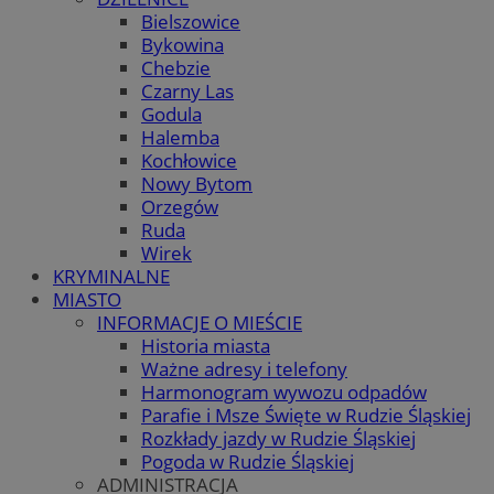
Bielszowice
Bykowina
Chebzie
Czarny Las
Godula
Halemba
Kochłowice
Nowy Bytom
Orzegów
Ruda
Wirek
KRYMINALNE
MIASTO
INFORMACJE O MIEŚCIE
Historia miasta
Ważne adresy i telefony
Harmonogram wywozu odpadów
Parafie i Msze Święte w Rudzie Śląskiej
Rozkłady jazdy w Rudzie Śląskiej
Pogoda w Rudzie Śląskiej
ADMINISTRACJA