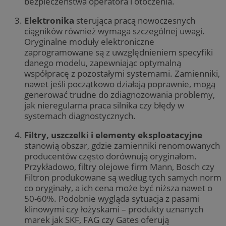
bezpieczeństwa operatora i otoczenia.
Elektronika
sterująca pracą nowoczesnych
ciągników również wymaga szczególnej uwagi.
Oryginalne moduły elektroniczne
zaprogramowane są z uwzględnieniem specyfiki
danego modelu, zapewniając optymalną
współpracę z pozostałymi systemami. Zamienniki,
nawet jeśli początkowo działają poprawnie, mogą
generować trudne do zdiagnozowania problemy,
jak nieregularna praca silnika czy błędy w
systemach diagnostycznych.
Filtry, uszczelki i elementy eksploatacyjne
stanowią obszar, gdzie zamienniki renomowanych
producentów często dorównują oryginałom.
Przykładowo, filtry olejowe firm Mann, Bosch czy
Filtron produkowane są według tych samych norm
co oryginały, a ich cena może być niższa nawet o
50-60%. Podobnie wygląda sytuacja z pasami
klinowymi czy łożyskami – produkty uznanych
marek jak SKF, FAG czy Gates oferują