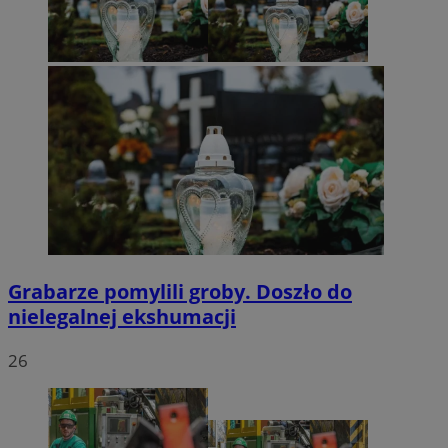
Grabarze pomylili groby. Doszło do
nielegalnej ekshumacji
26