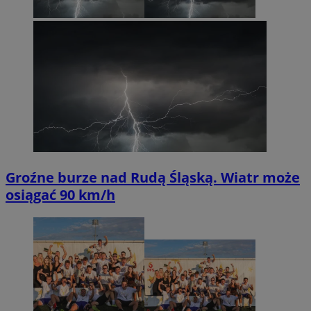
Groźne burze nad Rudą Śląską. Wiatr może
osiągać 90 km/h