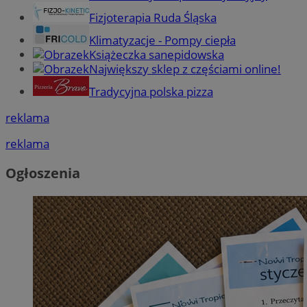
Fizjoterapia Ruda Śląska
Klimatyzacje - Pompy ciepła
Książeczka sanepidowska
Największy sklep z częściami online!
Tradycyjna polska pizza
reklama
reklama
Ogłoszenia