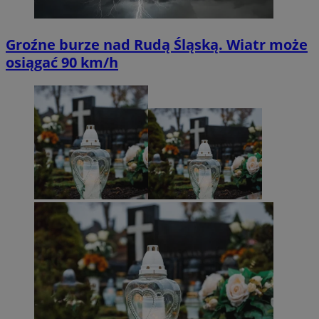
Groźne burze nad Rudą Śląską. Wiatr może
osiągać 90 km/h