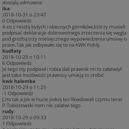
dostala odmowne
ika
2018-10-31 o 23:47
0
Odpowiedz
A co z resztą byłych i obecnych górników,którzy musieli
podpisać deklaracje dobrowolnego zrzeczenia się węgla
pod grożbą trzy miesięcznego wypowiedzenia umowy o
prace.Tak jak odbywało się to na KWK Pokój.
kudłaty
2018-10-29 o 10:11
6
Odpowiedz
Jo tego niy podpisoł i robia dali prawnik mi to załatwiył
jest tako możliwość prawnicy umieją to zrobić
kwk halemba
2018-10-29 o 11:25
-1
Odpowiedz
J.no tak a jsk w hucie pokoj tez likwdowali czymu teraz
P.Tobiszowski nom nie zalatwi tego .
rudy
2018-10-29 o 09:33
1
Odpowiedz