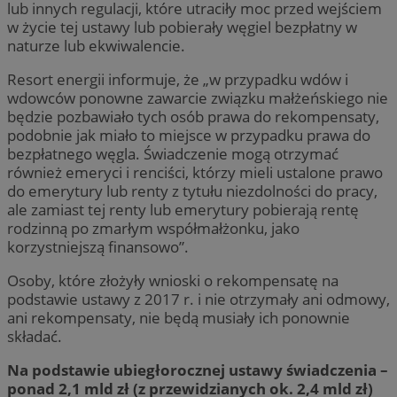
lub innych regulacji, które utraciły moc przed wejściem
w życie tej ustawy lub pobierały węgiel bezpłatny w
naturze lub ekwiwalencie.
Resort energii informuje, że „w przypadku wdów i
wdowców ponowne zawarcie związku małżeńskiego nie
będzie pozbawiało tych osób prawa do rekompensaty,
podobnie jak miało to miejsce w przypadku prawa do
bezpłatnego węgla. Świadczenie mogą otrzymać
również emeryci i renciści, którzy mieli ustalone prawo
do emerytury lub renty z tytułu niezdolności do pracy,
ale zamiast tej renty lub emerytury pobierają rentę
rodzinną po zmarłym współmałżonku, jako
korzystniejszą finansowo”.
Osoby, które złożyły wnioski o rekompensatę na
podstawie ustawy z 2017 r. i nie otrzymały ani odmowy,
ani rekompensaty, nie będą musiały ich ponownie
składać.
Na podstawie ubiegłorocznej ustawy świadczenia –
ponad 2,1 mld zł (z przewidzianych ok. 2,4 mld zł)