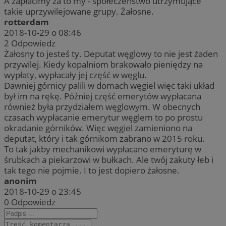
A zapłacimy za to my - społeczeństwo utrzymujące
takie uprzywilejowane grupy. Żałosne.
rotterdam
2018-10-29 o 08:46
2
Odpowiedz
Żałosny to jesteś ty. Deputat węglowy to nie jest żaden
przywilej. Kiedy kopalniom brakowało pieniędzy na
wypłaty, wypłacały jej część w węglu.
Dawniej górnicy palili w domach węgiel więc taki układ
był im na rękę. Później część emerytów wypłacana
również była przydziałem węglowym. W obecnych
czasach wypłacanie emerytur węglem to po prostu
okradanie górników. Więc węgiel zamieniono na
deputat, który i tak górnikom zabrano w 2015 roku.
To tak jakby mechanikowi wypłacano emeryturę w
śrubkach a piekarzowi w bułkach. Ale twój zakuty łeb i
tak tego nie pojmie. I to jest dopiero żałosne.
anonim
2018-10-29 o 23:45
0
Odpowiedz