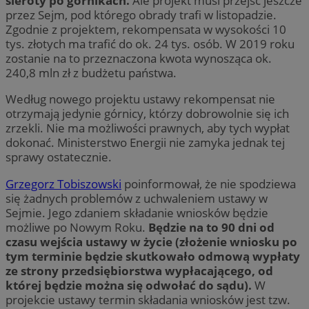
sieroty po górnikach.
Ale projekt musi przejść jeszcze
przez Sejm, pod którego obrady trafi w listopadzie.
Zgodnie z projektem, rekompensata w wysokości 10
tys. złotych ma trafić do ok. 24 tys. osób. W 2019 roku
zostanie na to przeznaczona kwota wynosząca ok.
240,8 mln zł z budżetu państwa.
Według nowego projektu ustawy rekompensat nie
otrzymają jedynie górnicy, którzy dobrowolnie się ich
zrzekli. Nie ma możliwości prawnych, aby tych wypłat
dokonać. Ministerstwo Energii nie zamyka jednak tej
sprawy ostatecznie.
Grzegorz Tobiszowski
poinformował, że nie spodziewa
się żadnych problemów z uchwaleniem ustawy w
Sejmie. Jego zdaniem składanie wniosków będzie
możliwe po Nowym Roku.
Będzie na to 90 dni od
czasu wejścia ustawy w życie (złożenie wniosku po
tym terminie będzie skutkowało odmową wypłaty
ze strony przedsiębiorstwa wypłacającego, od
której będzie można się odwołać do sądu).
W
projekcie ustawy termin składania wniosków jest tzw.