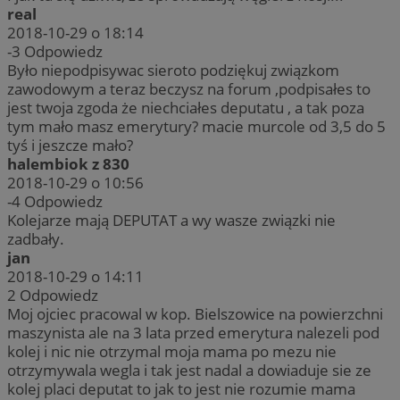
real
2018-10-29 o 18:14
-3
Odpowiedz
Było niepodpisywac sieroto podziękuj związkom
zawodowym a teraz beczysz na forum ,podpisałes to
jest twoja zgoda że niechciałes deputatu , a tak poza
tym mało masz emerytury? macie murcole od 3,5 do 5
tyś i jeszcze mało?
halembiok z 830
2018-10-29 o 10:56
-4
Odpowiedz
Kolejarze mają DEPUTAT a wy wasze związki nie
zadbały.
jan
2018-10-29 o 14:11
2
Odpowiedz
Moj ojciec pracowal w kop. Bielszowice na powierzchni
maszynista ale na 3 lata przed emerytura nalezeli pod
kolej i nic nie otrzymal moja mama po mezu nie
otrzymywala wegla i tak jest nadal a dowiaduje sie ze
kolej placi deputat to jak to jest nie rozumie mama