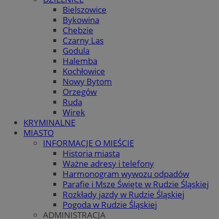
Bielszowice
Bykowina
Chebzie
Czarny Las
Godula
Halemba
Kochłowice
Nowy Bytom
Orzegów
Ruda
Wirek
KRYMINALNE
MIASTO
INFORMACJE O MIEŚCIE
Historia miasta
Ważne adresy i telefony
Harmonogram wywozu odpadów
Parafie i Msze Święte w Rudzie Śląskiej
Rozkłady jazdy w Rudzie Śląskiej
Pogoda w Rudzie Śląskiej
ADMINISTRACJA