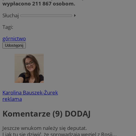
wypłacono 211 867 osobom.
Słuchaj
⏵︎
Tagi:
górnictwo
Udostępnij
Karolina Bauszek-Żurek
reklama
Komentarze (9)
DODAJ
Jeszcze wnukom należy się deputat.
I jak tu się dziwić, że sprowadzają węgiel z Rosji...