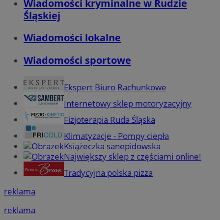
Wiadomości kryminalne w Rudzie
Śląskiej
Wiadomości lokalne
Wiadomości sportowe
Ekspert Biuro Rachunkowe
Internetowy sklep motoryzacyjny
Fizjoterapia Ruda Śląska
Klimatyzacje - Pompy ciepła
Książeczka sanepidowska
Największy sklep z częściami online!
Tradycyjna polska pizza
reklama
reklama