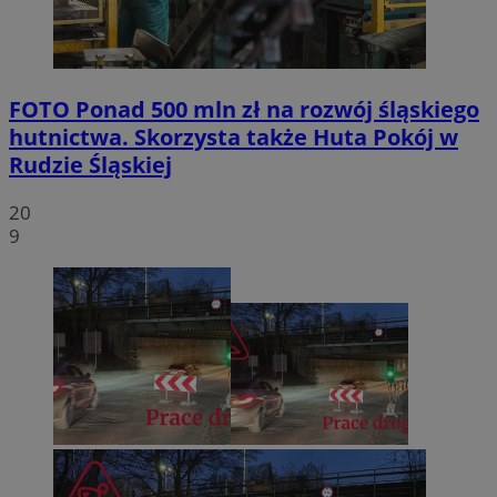
FOTO
Ponad 500 mln zł na rozwój śląskiego
hutnictwa. Skorzysta także Huta Pokój w
Rudzie Śląskiej
20
9