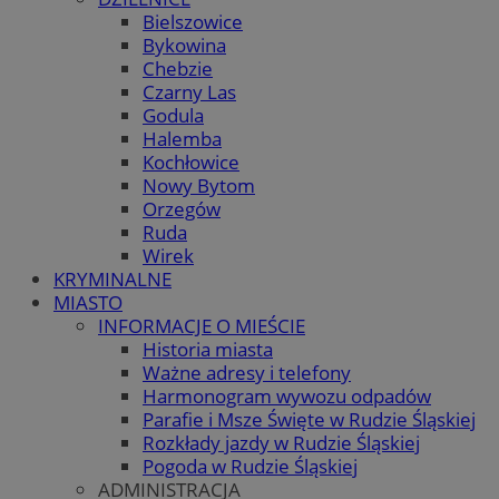
Bielszowice
Bykowina
Chebzie
Czarny Las
Godula
Halemba
Kochłowice
Nowy Bytom
Orzegów
Ruda
Wirek
KRYMINALNE
MIASTO
INFORMACJE O MIEŚCIE
Historia miasta
Ważne adresy i telefony
Harmonogram wywozu odpadów
Parafie i Msze Święte w Rudzie Śląskiej
Rozkłady jazdy w Rudzie Śląskiej
Pogoda w Rudzie Śląskiej
ADMINISTRACJA