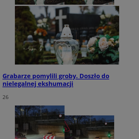
Grabarze pomylili groby. Doszło do
nielegalnej ekshumacji
26