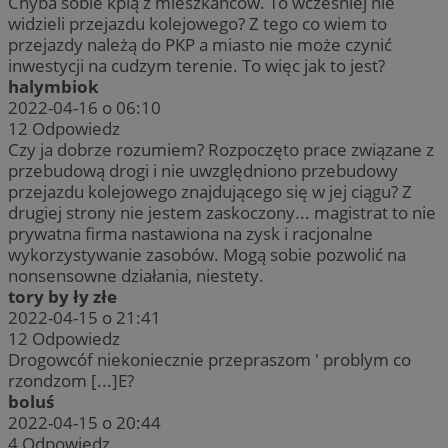
Chyba sobie kpią z mieszkańców. To wcześniej nie
widzieli przejazdu kolejowego? Z tego co wiem to
przejazdy należą do PKP a miasto nie może czynić
inwestycji na cudzym terenie. To więc jak to jest?
halymbiok
2022-04-16 o 06:10
12
Odpowiedz
Czy ja dobrze rozumiem? Rozpoczęto prace związane z
przebudową drogi i nie uwzględniono przebudowy
przejazdu kolejowego znajdującego się w jej ciągu? Z
drugiej strony nie jestem zaskoczony... magistrat to nie
prywatna firma nastawiona na zysk i racjonalne
wykorzystywanie zasobów. Mogą sobie pozwolić na
nonsensowne działania, niestety.
tory by ły złe
2022-04-15 o 21:41
12
Odpowiedz
Drogowcóf niekoniecznie przepraszom ' problym co
rzondzom [...]E?
boluś
2022-04-15 o 20:44
4
Odpowiedz