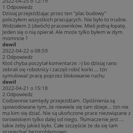
2022-04-25 o 12:19
1
Odpowiedz
Dzisiaj przejeżdżając przez ten "plac budowy"
policzyłem wszystkich pracujących. Nie było to trudne.
Widziałem 2 (dwóch) pracowników. Mieli jedną łopatę.
Jeden się o nią opierał. Ale może tylko byłem w złym
momncie ?
dewil
2022-04-22 o 08:59
2
Odpowiedz
Ktoś chyba poczytał komentarze :-) bo dzisiaj rano
zebrali się robotnicy i zaczęli robić korki ... tzn
symulować pracę poprzez blokowanie ruchu
dewil
2022-04-21 o 15:18
2
Odpowiedz
Codziennie tamtędy przejeżdżam. Opóźnienia są
spowodowane tym, że niewiele się tam dzieje... tzn nie
ma kim się dziać. Nie są ukończone prace niezwiązane z
torowiskiem tylko dalej od niego. Tłumaczenie jest ...
takie żeby jakieś było. Całe szczęście że da się tam
przejechać bezproblemowo.