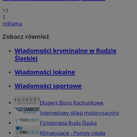
13
5
reklama
Zobacz również
Wiadomości kryminalne w Rudzie
Śląskiej
Wiadomości lokalne
Wiadomości sportowe
Ekspert Biuro Rachunkowe
Internetowy sklep motoryzacyjny
Fizjoterapia Ruda Śląska
Klimatyzacje - Pompy ciepła