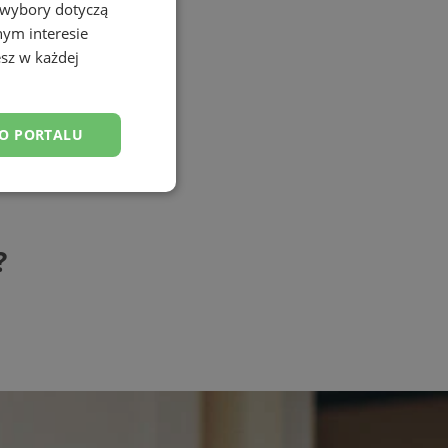
 wybory dotyczą
nym interesie
sz w każdej
DO PORTALU
esklasyfikowane
?
ane
owanie użytkownika i
j.