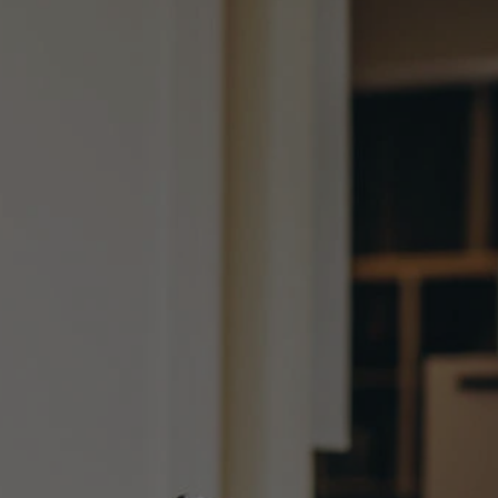
tyfikator sesji.
tyfikator sesji.
tyfikator sesji.
 celów
a, zapewniając, że
i, a ich dane są
przez witrynę
sług.
iania ludzi i botów.
ernetowej, ponieważ
aportów na temat
towej.
iania ludzi i botów.
ernetowej, ponieważ
aportów na temat
towej.
o przechowywania
watności dla ich
dane dotyczące
olityki i
ając, że ich
e w przyszłych
zez usługę Cookie-