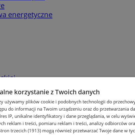
we
twa energetyczne
skiej
lne korzystanie z Twoich danych
rzy używamy plików cookie i podobnych technologii do przechow
ępu do informacji na Twoim urządzeniu oraz do przetwarzania 
dres IP, unikalne identyfikatory i dane przeglądania, w celu wyświ
h reklam i treści, pomiaru reklam i treści, analizy odbiorców or
tron trzecich (1913)
mogą również przetwarzać Twoje dane w tych