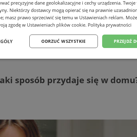
wać precyzyjne dane geolokalizacyjne i cechy urządzenia. Twoje
tryny. Niektórzy dostawcy mogą opierać się na prawnie uzasadnio
ie; masz prawo sprzeciwić się temu w
Ustawieniach reklam
. Może
woją zgodę w
Ustawieniach plików cookie
.
Polityka prywatności
EGÓŁY
ODRZUĆ WSZYSTKIE
PRZEJDŹ 
sposób przydaje się w domu?
Wydajność
Targetowanie
Funkcjonalność
Ni
jaki sposób przydaje się w domu
ezbędne
Wydajność
Targetowanie
Funkcjonalność
Niesklasyfikow
ie umożliwiają korzystanie z podstawowych funkcji strony internetowej, takich jak log
Bez niezbędnych plików cookie nie można prawidłowo korzystać ze strony internetowe
Provider
/
Okres
Opis
Domena
przechowywania