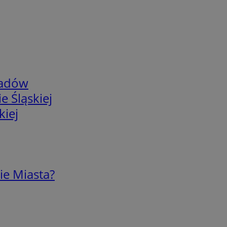
adów
e Śląskiej
kiej
ie Miasta?