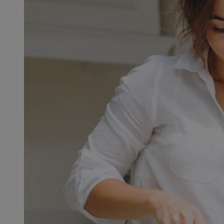
SessID
QeSessID
MvSessID
msToken
__cf_bm
__cf_bm
VISITOR_PRIVACY_
CookieScriptConse