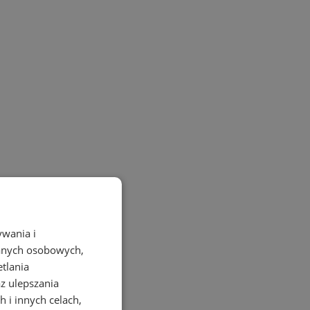
ywania i
danych osobowych,
etlania
az ulepszania
 i innych celach,