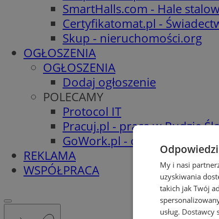
SmartHalls.com - Hale stalo
Certyfikatomat.pl - Świadec
Skup - nieruchomości.org
OGŁOSZENIA
OGŁOSZENIA
Dodaj ogłoszenie
POLECAMY
Protocol IT
Pracuj.pl - praca w Rudzie Ślą
GoWork.pl - oferty pracy
Odpowiedzia
REKLAMA
My i nasi partne
WSPÓŁPRACA
uzyskiwania dost
takich jak Twój a
spersonalizowanyc
usług.
Dostawcy s