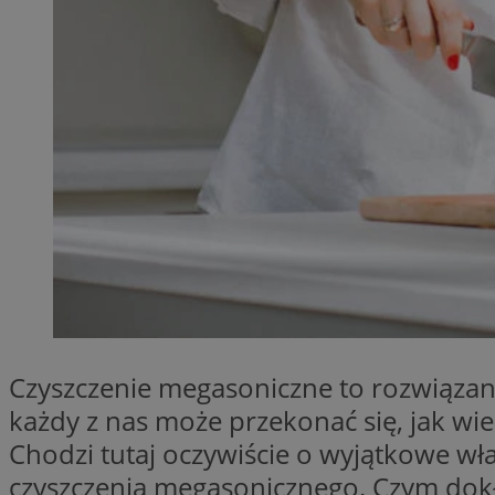
Provider
Nazwa
Domena
Nazwa
Nazwa
ttwid
.tiktok.c
_clsk
_fbp
FCCDCF
MR
_ga
MUID
Czyszczenie megasoniczne to rozwiązani
każdy z nas może przekonać się, jak w
Chodzi tutaj oczywiście o wyjątkowe wł
SM
_ga_ES69V3SCKQ
czyszczenia megasonicznego. Czym dokł