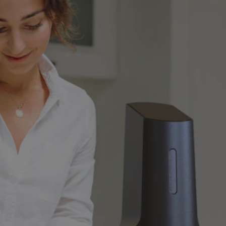
rudaslaska.com.pl
1 rok
Ten plik cookie przechowuje iden
rudaslaska.com.pl
1 rok
Ten plik cookie przechowuje iden
rudaslaska.com.pl
1 rok
Ten plik cookie przechowuje iden
.tiktok.com
1 tydzień 3 dni
Ten plik cookie jest używany do
uwierzytelniania i bezpieczeństw
użytkownicy pozostają zalogowan
zabezpieczone, jak poruszać się 
internetową lub interakcji z jej u
30 minut
Ten plik cookie służy do rozróżn
Cloudflare Inc.
Jest to korzystne dla strony int
.x.com
umożliwia tworzenie ważnych r
korzystania z jej witryny interne
29 minut 59
Ten plik cookie służy do rozróżn
Cloudflare Inc.
sekund
Jest to korzystne dla strony int
.twitter.com
umożliwia tworzenie ważnych r
korzystania z jej witryny interne
Polityce prywatności Google
METADATA
5 miesięcy 4
Ten plik cookie jest używany d
YouTube
tygodnie
zgody użytkownika i wyboru pry
.youtube.com
interakcji z witryną. Rejestruje 
zgody odwiedzającego na różne p
ustawienia prywatności, zapewni
preferencje zostaną uhonorowan
sesjach.
nt
4 tygodnie 2 dni
Ten plik cookie jest używany pr
CookieScript