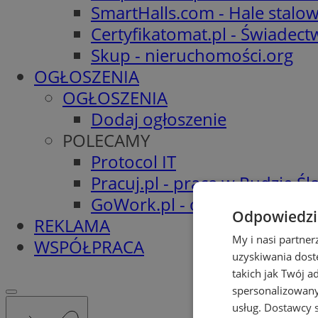
SmartHalls.com - Hale stalo
Certyfikatomat.pl - Świadec
Skup - nieruchomości.org
OGŁOSZENIA
OGŁOSZENIA
Dodaj ogłoszenie
POLECAMY
Protocol IT
Pracuj.pl - praca w Rudzie Ślą
GoWork.pl - oferty pracy
Odpowiedzia
REKLAMA
My i nasi partne
WSPÓŁPRACA
uzyskiwania dost
takich jak Twój a
spersonalizowanyc
usług.
Dostawcy s