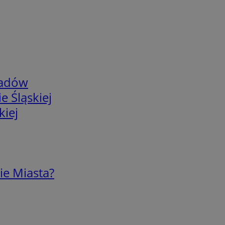
adów
e Śląskiej
kiej
ie Miasta?