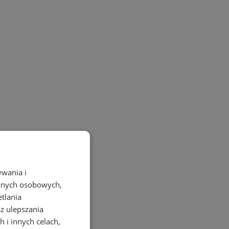
ywania i
danych osobowych,
etlania
az ulepszania
 i innych celach,