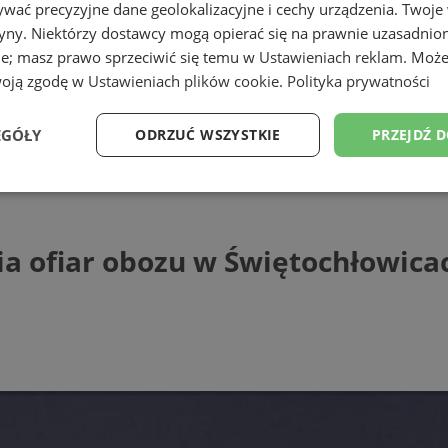
wać precyzyjne dane geolokalizacyjne i cechy urządzenia. Twoje
tryny. Niektórzy dostawcy mogą opierać się na prawnie uzasadnio
ie; masz prawo sprzeciwić się temu w
Ustawieniach reklam
. Może
woją zgodę w
Ustawieniach plików cookie
.
Polityka prywatności
EGÓŁY
ODRZUĆ WSZYSTKIE
PRZEJDŹ 
ar obozu w Świętochłowicach - Zgodzie
Wydajność
Targetowanie
Funkcjonalność
Ni
a ofiar obozu w Świętochłowicac
ezbędne
Wydajność
Targetowanie
Funkcjonalność
Niesklasyfikow
ie umożliwiają korzystanie z podstawowych funkcji strony internetowej, takich jak log
Bez niezbędnych plików cookie nie można prawidłowo korzystać ze strony internetowe
Provider
/
Okres
Opis
Domena
przechowywania