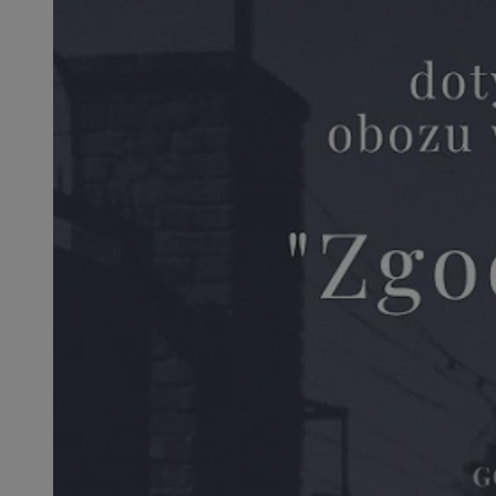
SessID
QeSessID
MvSessID
msToken
__cf_bm
__cf_bm
VISITOR_PRIVACY_
CookieScriptConse