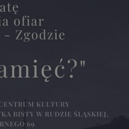
tyfikator sesji.
tyfikator sesji.
tyfikator sesji.
 celów
a, zapewniając, że
i, a ich dane są
przez witrynę
sług.
iania ludzi i botów.
ernetowej, ponieważ
aportów na temat
towej.
iania ludzi i botów.
ernetowej, ponieważ
aportów na temat
towej.
o przechowywania
watności dla ich
dane dotyczące
olityki i
ając, że ich
e w przyszłych
zez usługę Cookie-