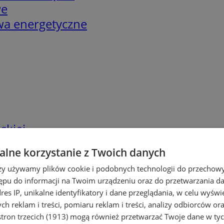
we
twa energetyczne
skiej
lne korzystanie z Twoich danych
rzy używamy plików cookie i podobnych technologii do przechow
ępu do informacji na Twoim urządzeniu oraz do przetwarzania 
dres IP, unikalne identyfikatory i dane przeglądania, w celu wyświ
h reklam i treści, pomiaru reklam i treści, analizy odbiorców or
tron trzecich (1913)
mogą również przetwarzać Twoje dane w tych