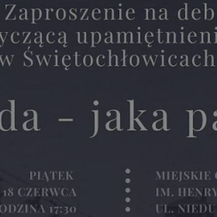
rudaslaska.com.pl
1 rok
Ten plik cookie przechowuje iden
rudaslaska.com.pl
1 rok
Ten plik cookie przechowuje iden
rudaslaska.com.pl
1 rok
Ten plik cookie przechowuje iden
.tiktok.com
1 tydzień 3 dni
Ten plik cookie jest używany do
uwierzytelniania i bezpieczeństw
użytkownicy pozostają zalogowan
zabezpieczone, jak poruszać się 
internetową lub interakcji z jej u
30 minut
Ten plik cookie służy do rozróżn
Cloudflare Inc.
Jest to korzystne dla strony int
.x.com
umożliwia tworzenie ważnych r
korzystania z jej witryny interne
29 minut 59
Ten plik cookie służy do rozróżn
Cloudflare Inc.
sekund
Jest to korzystne dla strony int
.twitter.com
umożliwia tworzenie ważnych r
korzystania z jej witryny interne
Polityce prywatności Google
METADATA
5 miesięcy 4
Ten plik cookie jest używany d
YouTube
tygodnie
zgody użytkownika i wyboru pry
.youtube.com
interakcji z witryną. Rejestruje 
zgody odwiedzającego na różne p
ustawienia prywatności, zapewni
preferencje zostaną uhonorowan
sesjach.
nt
4 tygodnie 2 dni
Ten plik cookie jest używany pr
CookieScript