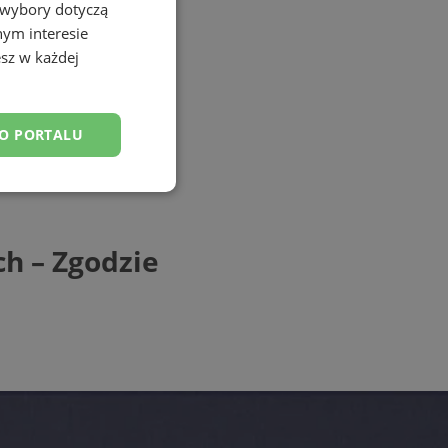
 wybory dotyczą
nym interesie
sz w każdej
DO PORTALU
esklasyfikowane
h – Zgodzie
ane
owanie użytkownika i
j.