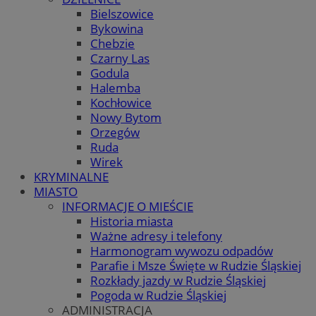
Bielszowice
Bykowina
Chebzie
Czarny Las
Godula
Halemba
Kochłowice
Nowy Bytom
Orzegów
Ruda
Wirek
KRYMINALNE
MIASTO
INFORMACJE O MIEŚCIE
Historia miasta
Ważne adresy i telefony
Harmonogram wywozu odpadów
Parafie i Msze Święte w Rudzie Śląskiej
Rozkłady jazdy w Rudzie Śląskiej
Pogoda w Rudzie Śląskiej
ADMINISTRACJA