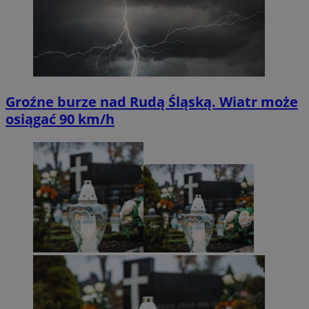
Groźne burze nad Rudą Śląską. Wiatr może
osiągać 90 km/h