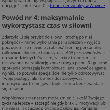
wpadnij na trening. Współpraca z Jerzym to dobra
opcja, jeśli interesuje Cię
trener personalny w Wawrze
.
Powód nr 4: maksymalnie
wykorzystasz czas w siłowni
Zdarzyło Ci się przyjść do siłowni, trochę po niej
pokręcić i – mimo wykonania paru ćwiczeń – wyjść z
poczuciem, że niewiele zrobiłeś? Trening personalny
całkowicie eliminuje takie sytuacje! W przeciwieństwie
do samodzielnych ćwiczeń, zajęcia z trenerem są
nastawione na realizację konkretnego planu. Regularne
spotkania pomagają kontrolować i analizować osiągane
wyniki. To pozwala specjaliście nie tylko odnotowywać
Twoje postępy, ale również dostosowywać
intensywność treningów, dzięki czemu będziesz stale
się rozwijać.
Współpraca z trenerem może zmienić jakość Twojego
życia na lepsze – szczególnie gdy brak Ci motywacji lub
nie wiesz, jak zacząć przygodę z siłownią. Pamiętaj