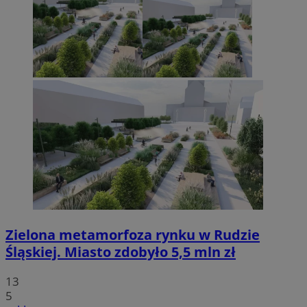
Zielona metamorfoza rynku w Rudzie
Śląskiej. Miasto zdobyło 5,5 mln zł
13
5