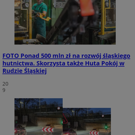
FOTO
Ponad 500 mln zł na rozwój śląskiego
hutnictwa. Skorzysta także Huta Pokój w
Rudzie Śląskiej
20
9