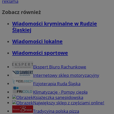
reklama
Zobacz również
Wiadomości kryminalne w Rudzie
Śląskiej
Wiadomości lokalne
Wiadomości sportowe
Ekspert Biuro Rachunkowe
Internetowy sklep motoryzacyjny
Fizjoterapia Ruda Śląska
Klimatyzacje - Pompy ciepła
Książeczka sanepidowska
Największy sklep z częściami online!
Tradycyjna polska pizza