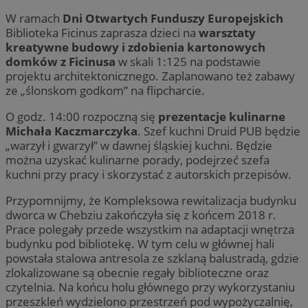
W ramach
Dni Otwartych Funduszy Europejskich
Biblioteka Ficinus zaprasza dzieci na
warsztaty
kreatywne budowy i zdobienia kartonowych
domków z Ficinusa
w skali 1:125 na podstawie
projektu architektonicznego. Zaplanowano też zabawy
ze „ślonskom godkom” na flipcharcie.
O godz. 14:00 rozpoczną się
prezentacje kulinarne
Michała Kaczmarczyka
. Szef kuchni Druid PUB będzie
„warzył i gwarzył” w dawnej śląskiej kuchni. Będzie
można uzyskać kulinarne porady, podejrzeć szefa
kuchni przy pracy i skorzystać z autorskich przepisów.
Przypomnijmy, że Kompleksowa rewitalizacja budynku
dworca w Chebziu zakończyła się z końcem 2018 r.
Prace polegały przede wszystkim na adaptacji wnętrza
budynku pod bibliotekę. W tym celu w głównej hali
powstała stalowa antresola ze szklaną balustradą, gdzie
zlokalizowane są obecnie regały biblioteczne oraz
czytelnia. Na końcu holu głównego przy wykorzystaniu
przeszkleń wydzielono przestrzeń pod wypożyczalnię,