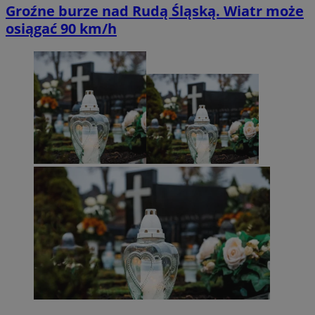
Groźne burze nad Rudą Śląską. Wiatr może
osiągać 90 km/h