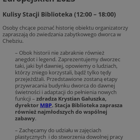
Kulisy Stacji Biblioteka (12:00 – 18:00)
Osoby chcące poznać historię obiektu organizatorzy
zapraszają do zwiedzania zabytkowego dworca w
Chebziu.
– Obok historii nie zabraknie również
anegdot i legend. Zaprezentujemy dworzec
taki, jaki był dawniej, opowiemy o ludziach,
którzy zniego korzystali, bądź tylko tędy
przejeżdżali. Przedstawione zostaną etapy
przywracania budynku dworca do dawnej
świetności i adaptacji do pełnienia nowych
funkcji –
zdradza Krystian Gałuszka,
dyrektor
MBP
. Stacja Biblioteka zaprasza
również najmłodszych do wspólnej
zabawy
.
– Zachęcamy do udziału w zajęciach
plastycznych i do stworzenia dowolnej pracy