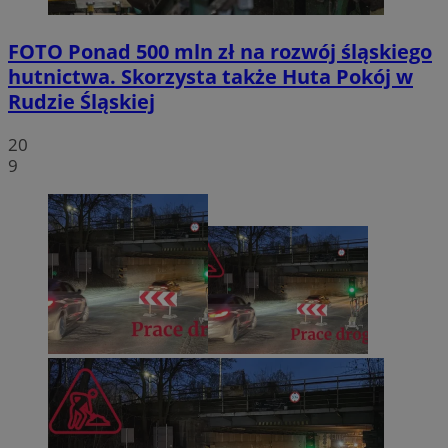
FOTO
Ponad 500 mln zł na rozwój śląskiego
hutnictwa. Skorzysta także Huta Pokój w
Rudzie Śląskiej
20
9