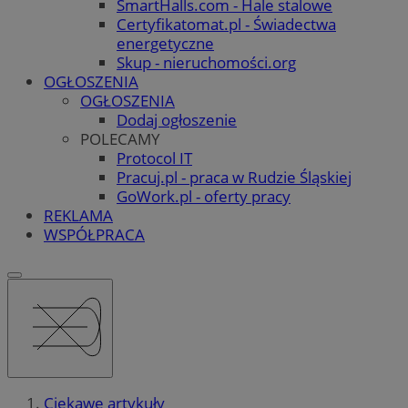
SmartHalls.com - Hale stalowe
Certyfikatomat.pl - Świadectwa
energetyczne
Skup - nieruchomości.org
OGŁOSZENIA
OGŁOSZENIA
Dodaj ogłoszenie
POLECAMY
Protocol IT
Pracuj.pl - praca w Rudzie Śląskiej
GoWork.pl - oferty pracy
REKLAMA
WSPÓŁPRACA
Ciekawe artykuły