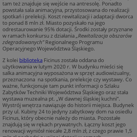
tam też znajduje się wejście na antresolę. Ponadto
powstała sala animacyjna, przystosowana do realizacji
spotkań i prelekcji. Koszt rewitalizacji i adaptacji dworca
to ponad 8 mln zł. Miasto pozyskało na jego
odrestaurowanie 95% dotacji. Środki zostały przyznane
w ramach konkursu z działania
„Rewitalizacja obszarów
zdegradowanych”
Regionalnego Programu
Operacyjnego Województwa Śląskiego.
Z kolei
biblioteka
Ficinus została oddana do
użytkowania w lutym 2020 r. W budynku mieści się
salka animacyjna wyposażona w sprzęt audiowizualny,
przeznaczona na spotkania, prelekcje czy wystawy. Co
ważne, funkcjonuje tam punkt informacji o Szlaku
Zabytków Techniki Województwa Śląskiego oraz stała
wystawa muzealna pt. „W dawnej śląskiej kuchni”.
Wystrój wnętrza nawiązuje do historii miejsca. Budynek
przy ul. Kubiny 24 to jedyny zabytkowy dom na osiedlu
Ficinus, który obecnie należy do miasta. Pozostałe
znajdują się w rękach prywatnych. Łączny koszt jego
renowacji wyniósł niecałe 2,8 mln zł, z czego prawie 1,5