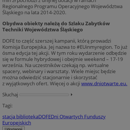
mln zł pochodzi z unijnej dotacji w ramach
Regionalnego Programu Operacyjnego Województwa
Śląskiego na lata 2014-2020.
Obydwa obiekty należą do Szlaku Zabytków
Techniki Województwa Śląskiego
DOFE to część szerszej kampanii, którą prowadzi
Komisja Europejska. Jej nazwa to #EUinmyregion. To już
ósma edycja tej akcji. W tym roku wydarzenie odbędzie
się w formule hybrydowej i obejmie weekend – 17-19
września. Na uczestników czekają np. wirtualne
spacery, webinary i warsztaty. Wiele miejsc będzie
można odwiedzić stacjonarnie i skorzystać
z wyjątkowych ofert. Więcej o akcji
www.dniotwarte.eu.
Słuchaj
⏵︎
Tagi:
stacja biblioteka
DOFE
Dni Otwartych Funduszy
Europejskich
Udostępnij