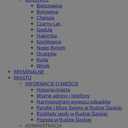
Bielszowice
Bykowina
Chebzie
Czarny Las
Godula
Halemba
Kochłowice
Nowy Bytom
Orzegów
Ruda
Wirek
KRYMINALNE
MIASTO
INFORMACJE O MIEŚCIE
Historia miasta
Ważne adresy i telefony
Harmonogram wywozu odpadów
Parafie i Msze Święte w Rudzie Śląskiej
Rozkłady jazdy w Rudzie Śląskiej
Pogoda w Rudzie Śląskiej
ADMINISTRACJA