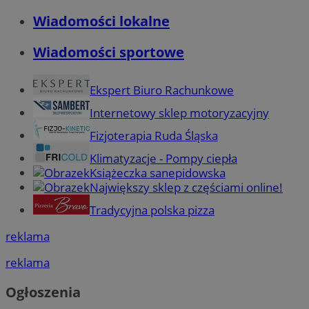
Wiadomości lokalne
Wiadomości sportowe
Ekspert Biuro Rachunkowe
Internetowy sklep motoryzacyjny
Fizjoterapia Ruda Śląska
Klimatyzacje - Pompy ciepła
Książeczka sanepidowska
Największy sklep z częściami online!
Tradycyjna polska pizza
reklama
reklama
Ogłoszenia