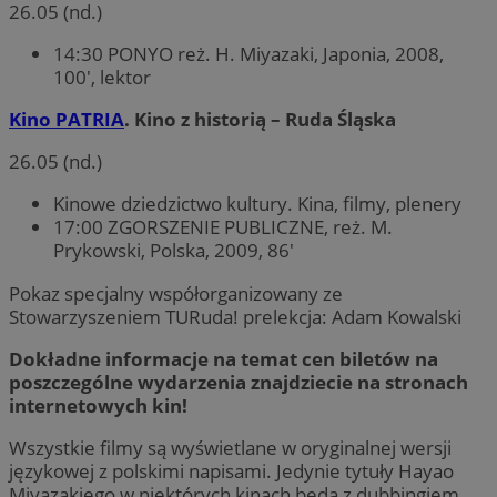
26.05 (nd.)
14:30 PONYO reż. H. Miyazaki, Japonia, 2008,
100′, lektor
Kino PATRIA
. Kino z historią – Ruda Śląska
26.05 (nd.)
Kinowe dziedzictwo kultury. Kina, filmy, plenery
17:00 ZGORSZENIE PUBLICZNE, reż. M.
Prykowski, Polska, 2009, 86′
Pokaz specjalny współorganizowany ze
Stowarzyszeniem TURuda! prelekcja: Adam Kowalski
Dokładne informacje na temat cen biletów na
poszczególne wydarzenia znajdziecie na stronach
internetowych kin!
Wszystkie filmy są wyświetlane w oryginalnej wersji
językowej z polskimi napisami. Jedynie tytuły Hayao
Miyazakiego w niektórych kinach będą z dubbingiem