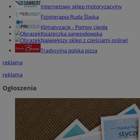
Internetowy sklep motoryzacyjny
Fizjoterapia Ruda Śląska
Klimatyzacje - Pompy ciepła
Książeczka sanepidowska
Największy sklep z częściami online!
Tradycyjna polska pizza
reklama
reklama
Ogłoszenia