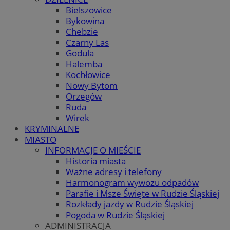
Bielszowice
Bykowina
Chebzie
Czarny Las
Godula
Halemba
Kochłowice
Nowy Bytom
Orzegów
Ruda
Wirek
KRYMINALNE
MIASTO
INFORMACJE O MIEŚCIE
Historia miasta
Ważne adresy i telefony
Harmonogram wywozu odpadów
Parafie i Msze Święte w Rudzie Śląskiej
Rozkłady jazdy w Rudzie Śląskiej
Pogoda w Rudzie Śląskiej
ADMINISTRACJA