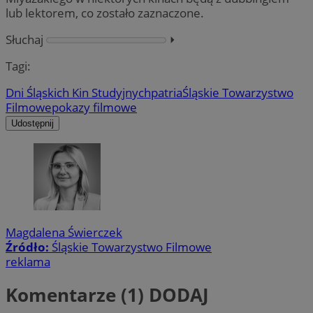
lub lektorem, co zostało zaznaczone.
Słuchaj
⏵︎
Tagi:
Dni Śląskich Kin Studyjnych
patria
Śląskie Towarzystwo
Filmowe
pokazy filmowe
Udostępnij
Magdalena Świerczek
Źródło:
Śląskie Towarzystwo Filmowe
reklama
Komentarze (1)
DODAJ