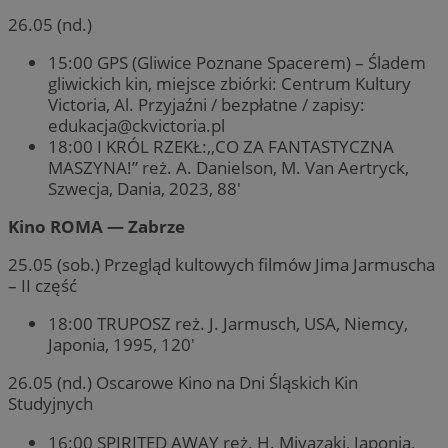
26.05 (nd.)
15:00 GPS (Gliwice Poznane Spacerem) – Śladem
gliwickich kin, miejsce zbiórki: Centrum Kultury
Victoria, Al. Przyjaźni / bezpłatne / zapisy:
edukacja@ckvictoria.pl
18:00 I KRÓL RZEKŁ:,,CO ZA FANTASTYCZNA
MASZYNA!” reż. A. Danielson, M. Van Aertryck,
Szwecja, Dania, 2023, 88′
Kino ROMA — Zabrze
25.05 (sob.) Przegląd kultowych filmów Jima Jarmuscha
– II część
18:00 TRUPOSZ reż. J. Jarmusch, USA, Niemcy,
Japonia, 1995, 120′
26.05 (nd.) Oscarowe Kino na Dni Śląskich Kin
Studyjnych
16:00 SPIRITED AWAY reż. H. Miyazaki, Japonia,