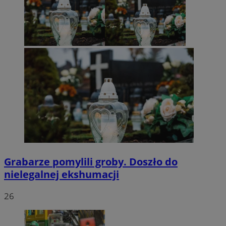
Grabarze pomylili groby. Doszło do
nielegalnej ekshumacji
26