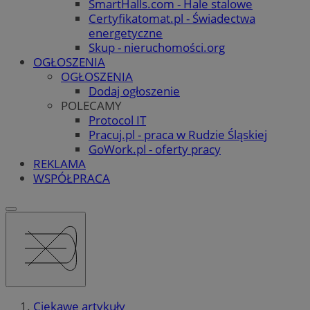
SmartHalls.com - Hale stalowe
Certyfikatomat.pl - Świadectwa
energetyczne
Skup - nieruchomości.org
OGŁOSZENIA
OGŁOSZENIA
Dodaj ogłoszenie
POLECAMY
Protocol IT
Pracuj.pl - praca w Rudzie Śląskiej
GoWork.pl - oferty pracy
REKLAMA
WSPÓŁPRACA
Ciekawe artykuły