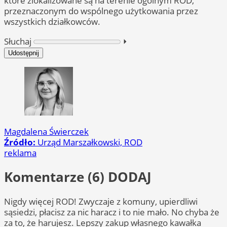
które zlokalizowane są na terenie ogólnym ROD,
przeznaczonym do wspólnego użytkowania przez
wszystkich działkowców.
Słuchaj
⏵︎
Udostępnij
Magdalena Świerczek
Źródło:
Urząd Marszałkowski, ROD
reklama
Komentarze (6)
DODAJ
Nigdy więcej ROD! Zwyczaje z komuny, upierdliwi
sąsiedzi, płacisz za nic haracz i to nie mało. No chyba że
za to, że harujesz. Lepszy zakup własnego kawałka