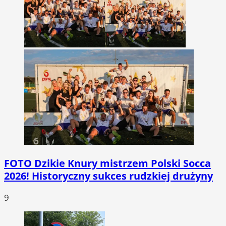
FOTO
Dzikie Knury mistrzem Polski Socca
2026! Historyczny sukces rudzkiej drużyny
9