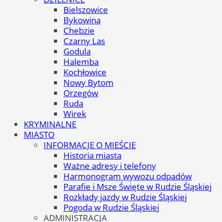
Bielszowice
Bykowina
Chebzie
Czarny Las
Godula
Halemba
Kochłowice
Nowy Bytom
Orzegów
Ruda
Wirek
KRYMINALNE
MIASTO
INFORMACJE O MIEŚCIE
Historia miasta
Ważne adresy i telefony
Harmonogram wywozu odpadów
Parafie i Msze Święte w Rudzie Śląskiej
Rozkłady jazdy w Rudzie Śląskiej
Pogoda w Rudzie Śląskiej
ADMINISTRACJA