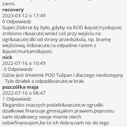
ziemi.
recovery
2023-03-12 o 17:49
0
Odpowiedz
Super,Dobrze by było, gdyby na ROD &quot;Irys&quot;
zrobiono r&oacute;wnież coś przy wejściu na
ogr&oacute;dki od strony przedszkola, np. bramę
wejściową, kt&oacute;ra odpadnie razem z
&quot;murkami&quot;.
nick
2022-07-16 o 10:49
-3
Odpowiedz
Gdzie jest śmietnik POD Tulipan i dlaczego niedostępny
. Tyle działek a odpad&oacute;w brak.
pszczółka maja
2022-07-16 o 08:47
1
Odpowiedz
Elegansko znaszych podatk&oacute;w ogrudki
działkowe finansuje gmina,jakim prawem,poprostu
sami działkowcy swoje mienie niech
sobiefinansujom,bo to ich dobra,nam nic do tego