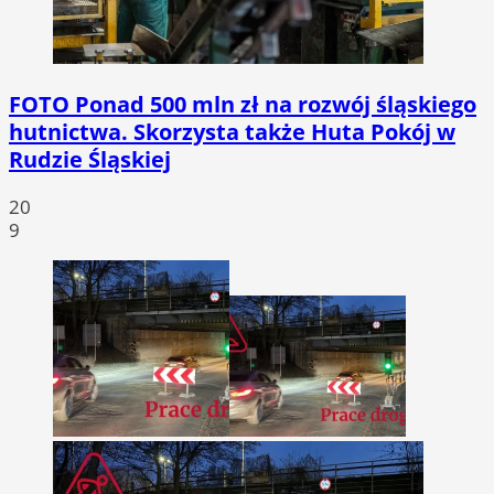
FOTO
Ponad 500 mln zł na rozwój śląskiego
hutnictwa. Skorzysta także Huta Pokój w
Rudzie Śląskiej
20
9