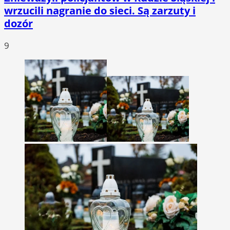
wrzucili nagranie do sieci. Są zarzuty i
dozór
9