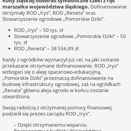
Rudy Śląskiej odebrali symboliczne czeki z rąk
marszałka województwa śląskiego.
Dofinansowanie
otrzymały ROD „Irys”, ROD „Reneta” oraz
Stowarzyszenie ogrodowe „Pomorskie Dziki”.
ROD „Irys” – 50 tys. zł
Stowarzyszenie ogrodowe „Pomorskie Dziki” – 50
tys. zł
ROD „Reneta” – 38 556,89 zł
Każdy z ogródków wyznaczył już cel, na jaki zostanie
przekazane otrzymane dofinansowanie. ROD „Irys”
wzbogaci się o aleję spacerowo-edukacyjną,
„Pomorskie Dziki” przeznaczą dofinansowanie na
budowę infrastruktury ogrodowej, zaś na ogródkach
„Renata” główna aleja ogrodu w końcu zostanie
utwardzona.
Swoją radością z otrzymanej pomocy finansowej
podzielił się prezes zarządu ROD „Irys”.
– Dzięki otrzymanemu wsparciu
finansowemu z budżetu Województwa