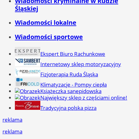
Wiadomości kryminalne w Rudzie
Śląskiej
Wiadomości lokalne
Wiadomości sportowe
Ekspert Biuro Rachunkowe
Internetowy sklep motoryzacyjny
Fizjoterapia Ruda Śląska
Klimatyzacje - Pompy ciepła
Książeczka sanepidowska
Największy sklep z częściami online!
Tradycyjna polska pizza
reklama
reklama