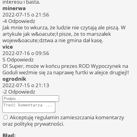
interesu i basta.
minerwa
2022-07-15 o 21:56
-4
Odpowiedz
Jak mnie to wkurza, że ludzie nie czytają ale piszą. W
artykule jak w&oacute;ł pisze, że to marszałek
wojew&oacute;dztwa a nie gmina dał kasę.
vice
2022-07-16 o 09:56
5
Odpowiedz
O! Super, może w końcu prezes ROD Wypoczynek na
Goduli weźmie się za naprawę furtki w alejce drugiej!!
ogrodnik
2022-07-15 o 21:13
-2
Odpowiedz
Akceptuję regulamin zamieszczania komentarzy
oraz politykę prywatności.
Błąd: