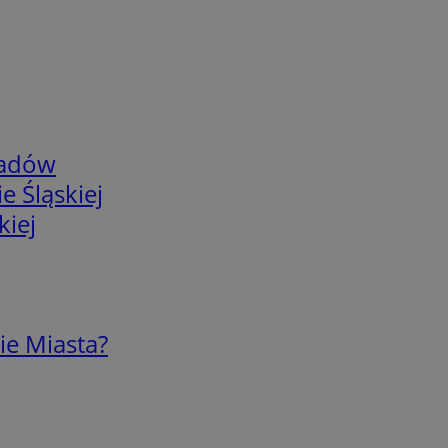
adów
e Śląskiej
kiej
ie Miasta?