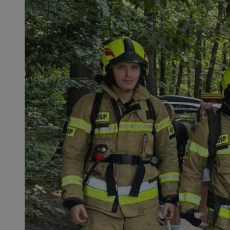
SessID
QeSessID
MvSessID
msToken
__cf_bm
__cf_bm
VISITOR_PRIVACY_
CookieScriptConse