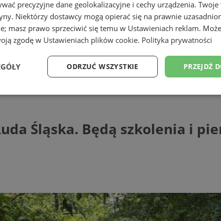
wać precyzyjne dane geolokalizacyjne i cechy urządzenia. Twoje
tryny. Niektórzy dostawcy mogą opierać się na prawnie uzasadnio
ie; masz prawo sprzeciwić się temu w
Ustawieniach reklam
. Może
woją zgodę w
Ustawieniach plików cookie
.
Polityka prywatności
EGÓŁY
ODRZUĆ WSZYSTKIE
PRZEJDŹ 
Śląska. Będą szkolenia i pierwsza pomo
Wydajność
Targetowanie
Funkcjonalność
Ni
uda Śląska. Będą szkolenia i p
ezbędne
Wydajność
Targetowanie
Funkcjonalność
Niesklasyfikow
ie umożliwiają korzystanie z podstawowych funkcji strony internetowej, takich jak log
Bez niezbędnych plików cookie nie można prawidłowo korzystać ze strony internetowe
Provider
/
Okres
Opis
Domena
przechowywania