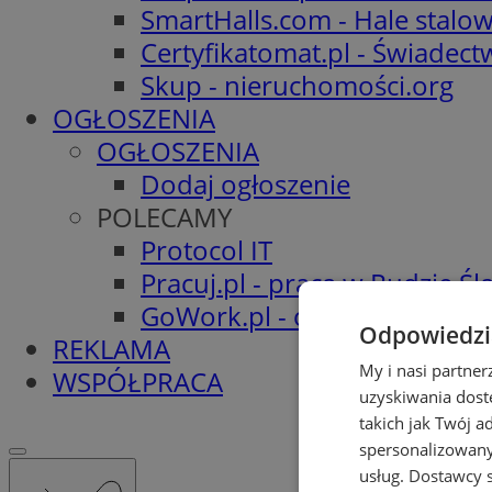
SmartHalls.com - Hale stalo
Certyfikatomat.pl - Świadec
Skup - nieruchomości.org
OGŁOSZENIA
OGŁOSZENIA
Dodaj ogłoszenie
POLECAMY
Protocol IT
Pracuj.pl - praca w Rudzie Ślą
GoWork.pl - oferty pracy
Odpowiedzia
REKLAMA
My i nasi partne
WSPÓŁPRACA
uzyskiwania dost
takich jak Twój a
spersonalizowanyc
usług.
Dostawcy s