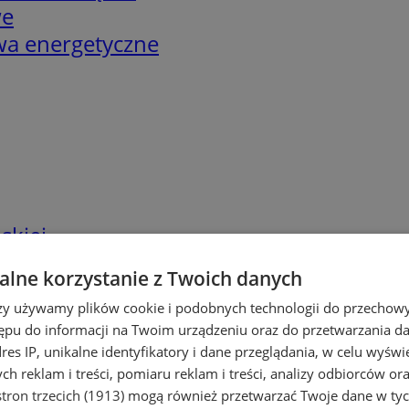
we
twa energetyczne
skiej
lne korzystanie z Twoich danych
rzy używamy plików cookie i podobnych technologii do przechow
ępu do informacji na Twoim urządzeniu oraz do przetwarzania 
dres IP, unikalne identyfikatory i dane przeglądania, w celu wyświ
h reklam i treści, pomiaru reklam i treści, analizy odbiorców or
tron trzecich (1913)
mogą również przetwarzać Twoje dane w tych