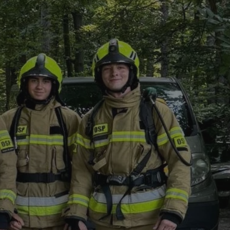
tyfikator sesji.
tyfikator sesji.
tyfikator sesji.
 celów
a, zapewniając, że
i, a ich dane są
przez witrynę
sług.
iania ludzi i botów.
ernetowej, ponieważ
aportów na temat
towej.
iania ludzi i botów.
ernetowej, ponieważ
aportów na temat
towej.
o przechowywania
watności dla ich
dane dotyczące
olityki i
ając, że ich
e w przyszłych
zez usługę Cookie-