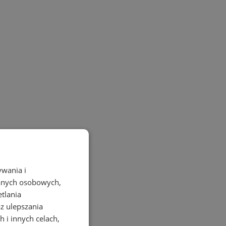
ywania i
danych osobowych,
etlania
az ulepszania
 i innych celach,