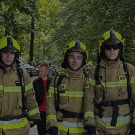
rudaslaska.com.pl
1 rok
Ten plik cookie przechowuje iden
rudaslaska.com.pl
1 rok
Ten plik cookie przechowuje iden
rudaslaska.com.pl
1 rok
Ten plik cookie przechowuje iden
.tiktok.com
1 tydzień 3 dni
Ten plik cookie jest używany do
uwierzytelniania i bezpieczeństw
użytkownicy pozostają zalogowan
zabezpieczone, jak poruszać się 
internetową lub interakcji z jej u
30 minut
Ten plik cookie służy do rozróżn
Cloudflare Inc.
Jest to korzystne dla strony int
.x.com
umożliwia tworzenie ważnych r
korzystania z jej witryny interne
29 minut 59
Ten plik cookie służy do rozróżn
Cloudflare Inc.
sekund
Jest to korzystne dla strony int
.twitter.com
umożliwia tworzenie ważnych r
korzystania z jej witryny interne
Polityce prywatności Google
METADATA
5 miesięcy 4
Ten plik cookie jest używany d
YouTube
tygodnie
zgody użytkownika i wyboru pry
.youtube.com
interakcji z witryną. Rejestruje 
zgody odwiedzającego na różne p
ustawienia prywatności, zapewni
preferencje zostaną uhonorowan
sesjach.
nt
4 tygodnie 2 dni
Ten plik cookie jest używany pr
CookieScript