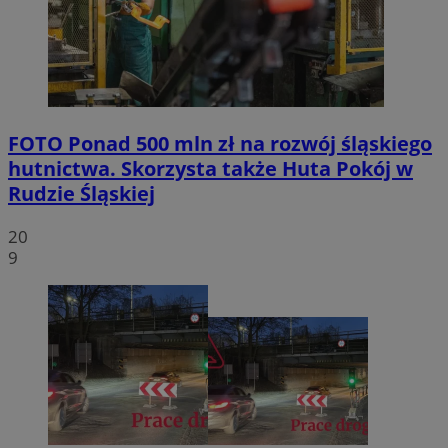
FOTO
Ponad 500 mln zł na rozwój śląskiego
hutnictwa. Skorzysta także Huta Pokój w
Rudzie Śląskiej
20
9