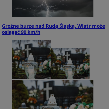
Groźne burze nad Rudą Śląską. Wiatr może
osiągać 90 km/h