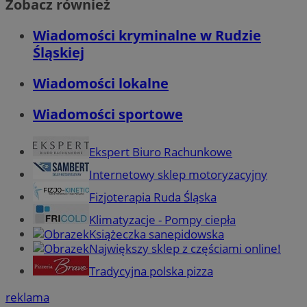
Zobacz również
Wiadomości kryminalne w Rudzie
Śląskiej
Wiadomości lokalne
Wiadomości sportowe
Ekspert Biuro Rachunkowe
Internetowy sklep motoryzacyjny
Fizjoterapia Ruda Śląska
Klimatyzacje - Pompy ciepła
Książeczka sanepidowska
Największy sklep z częściami online!
Tradycyjna polska pizza
reklama