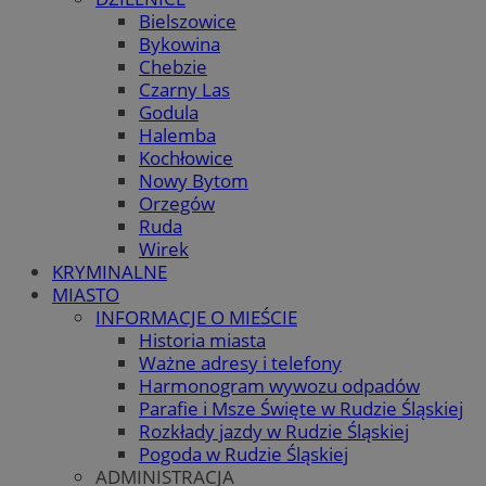
Bielszowice
Bykowina
Chebzie
Czarny Las
Godula
Halemba
Kochłowice
Nowy Bytom
Orzegów
Ruda
Wirek
KRYMINALNE
MIASTO
INFORMACJE O MIEŚCIE
Historia miasta
Ważne adresy i telefony
Harmonogram wywozu odpadów
Parafie i Msze Święte w Rudzie Śląskiej
Rozkłady jazdy w Rudzie Śląskiej
Pogoda w Rudzie Śląskiej
ADMINISTRACJA