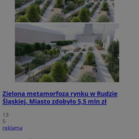
Zielona metamorfoza rynku w Rudzie
Śląskiej. Miasto zdobyło 5,5 mln zł
13
5
reklama