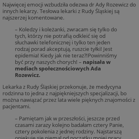
Najwięcej emocji wzbudziła odezwa dr Ady Rozewicz do
innych lekarzy. Tesłowa lekarki z Rudy Śląskiej są
najszerzej komentowane.
– Koledzy i koleżanki, zwracam się tylko do
tych, którzy nie potrafią odkleić się od
słuchawki telefonicznej i tylko ten jeden
rodzaj porad akceptują, ruszcie tyłki! Jest
epidemia! Kiedy jak nie teraz?!Powinniśmy
być przy naszych chorych! –
napisała w
mediach społecznościowych Ada
Rozewicz.
Lekarka z Rudy Śląskiej przekonuje, że medycyna
rodzinna to jedna z najpiękniejszych specjalizacji, bo
można nawiązać przez lata wiele pięknych znajomości z
pacjentami.
– Pamiętam jak w przeszłości, jeszcze przed
czasami zarazy kolejno badałam cztery Panie,
cztery pokolenia z jednej rodziny. Najstarszą
opiekuję się niemal od początku mojej pracy