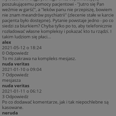
poszukującemu pomocy pacjentowi - "Jutro się Pan
weźmie w garść", a "leków panu nie przepiszę, bowiem
nie znam meandrów psychiatrii" (zlecenie stałe w karcie
pacjenta było dostępne). Pytanie powstaje jedno - po co
siedzi za biurkiem? Chyba tylko po to, aby telefonicznie
rozładować własne kompleksy i pokazać kto tu rządzi. I
takim ludziom się płaci...
alex
2021-05-12 o 18:24
0
Odpowiedz
To mi zakrawa na kompleks mesjasz.
nuda veritas
2021-01-10 o 09:04
7
Odpowiedz
mesjasza
nuda veritas
2021-01-11 o 06:12
3
Odpowiedz
Po co dodawać komentarze, jak i tak niepochlebne są
kasowane.
neruda