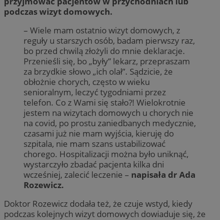
przyjmować pacjentów w przychodniach lub
podczas wizyt domowych.
– Wiele mam ostatnio wizyt domowych, z
reguły u starszych osób, badam pierwszy raz,
bo przed chwilą złożyli do mnie deklaracje.
Przenieśli się, bo „były” lekarz, przepraszam
za brzydkie słowo „ich olał”. Sądzicie, że
obłożnie chorych, często w wieku
senioralnym, leczyć tygodniami przez
telefon. Co z Wami się stało?! Wielokrotnie
jestem na wizytach domowych u chorych nie
na covid, po prostu zaniedbanych medycznie,
czasami już nie mam wyjścia, kieruję do
szpitala, nie mam szans ustabilizować
chorego. Hospitalizacji można było uniknąć,
wystarczyło zbadać pacjenta kilka dni
wcześniej, zalecić leczenie –
napisała dr Ada
Rozewicz.
Doktor Rozewicz dodała też, że czuje wstyd, kiedy
podczas kolejnych wizyt domowych dowiaduje się, że