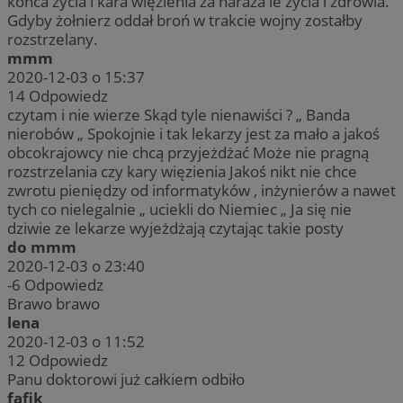
końca życia i kara więzienia za naraża ie życia i zdrowia.
Gdyby żołnierz oddał broń w trakcie wojny zostałby
rozstrzelany.
mmm
2020-12-03 o 15:37
14
Odpowiedz
czytam i nie wierze Skąd tyle nienawiści ? „ Banda
nierobów „ Spokojnie i tak lekarzy jest za mało a jakoś
obcokrajowcy nie chcą przyjeżdżać Może nie pragną
rozstrzelania czy kary więzienia Jakoś nikt nie chce
zwrotu pieniędzy od informatyków , inżynierów a nawet
tych co nielegalnie „ uciekli do Niemiec „ Ja się nie
dziwie ze lekarze wyjeżdżają czytając takie posty
do mmm
2020-12-03 o 23:40
-6
Odpowiedz
Brawo brawo
lena
2020-12-03 o 11:52
12
Odpowiedz
Panu doktorowi już całkiem odbiło
fafik