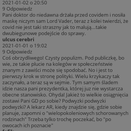
2021-01-02 o 20:50
9
Odpowiedz
Pani doktor do niedawna drżała przed covidem i nosiła
maskę niczym sam Lord Vader, teraz z kolei twierdzi, że
covid nie jest taki straszny jak to malują...takie
dwubiegunowe podejście do sprawy.
ulcus cerebri
2021-01-01 o 19:02
9
Odpowiedz
Coś obrzydliwego! Czysty populizm. Pod publiczkę, bo
wie, ze takie plucie na kolegów w społeczeństwie
znanym z zawiści może się spodobać. No i jest to
pierwszy krok w stronę polityki. Wielu krzykaczy tak
zaczynało, a teraz są w sejmie. Tym samym śladem
idzie nasza pani prezydentka, której juz nie wystarcza
obecne stanowisko. Ohyda! Jakież to wielkie osiągnięcia
zostawi Pani GD po sobie? Podwyzki podwyzki
podwyzki? A lekarz AR, kiedy znajdzie się, gdzie sobie
planuje, zapomni o "wielopokoleniowych schorowanych
rodzinach" Trzeba tylko trochę poczekać, bo "po
owocach ich poznacie"