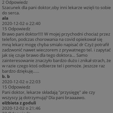
2
Odpowiedz
Szacunek dla pani doktor,oby inni lekarze wzięli to sobie
do serca.
ala
2020-12-02 o 22:40
15
Odpowiedz
Brawo pani doktor!!!! W mojej przychodni chociaż przez
telefon, podczas chorowania na covid opiekował się
mną lekarz mogę chyba smialo napisać dr Czyż potrafił
zadzwonić nawet wieczorem z prywatnego tel. i zapytać
jak się czuje brawo dla tego doktora... Samo
zainteresowanie znaczyło bardzo dużo i znikał strach, że
w razie czego ktoś odbierze tel i pomoże. Jeszcze raz
bardzo dziękuję.....
b. b
2020-12-02 o 22:03
15
Odpowiedz
Pani doktor, lekarze składają "przysięgę" ale czy
wszyscy ją dotrzymują? Dla pani braaaawo.
elżbieta z goduli
2020-12-02 o 21:46