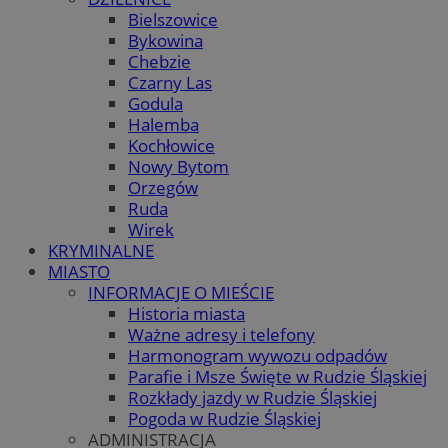
Bielszowice
Bykowina
Chebzie
Czarny Las
Godula
Halemba
Kochłowice
Nowy Bytom
Orzegów
Ruda
Wirek
KRYMINALNE
MIASTO
INFORMACJE O MIEŚCIE
Historia miasta
Ważne adresy i telefony
Harmonogram wywozu odpadów
Parafie i Msze Święte w Rudzie Śląskiej
Rozkłady jazdy w Rudzie Śląskiej
Pogoda w Rudzie Śląskiej
ADMINISTRACJA