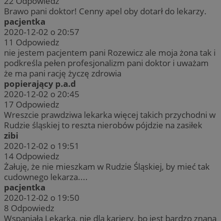
22
Odpowiedz
Brawo pani doktor! Cenny apel oby dotarł do lekarzy.
pacjentka
2020-12-02 o 20:57
11
Odpowiedz
nie jestem pacjentem pani Rozewicz ale moja żona tak i
podkreśla pełen profesjonalizm pani doktor i uważam
że ma pani rację życzę zdrowia
popierający p.a.d
2020-12-02 o 20:45
17
Odpowiedz
Wreszcie prawdziwa lekarka więcej takich przychodni w
Rudzie śląskiej to reszta nierobów pójdzie na zasiłek
zibi
2020-12-02 o 19:51
14
Odpowiedz
Żałuję, że nie mieszkam w Rudzie Śląskiej, by mieć tak
cudownego lekarza....
pacjentka
2020-12-02 o 19:50
8
Odpowiedz
Wspaniała Lekarka, nie dla kariery, bo jest bardzo znana