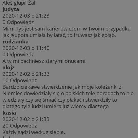
Aleś głupi! Żal
judyta
2020-12-03 o 21:23
0
Odpowiedz
Mimi Tyś jest sam karierowiczem w Twoim przypadku
jak głupota umiała by latać, to fruwasz jak gołąb.
rudzianka
2020-12-03 o 11:40
0
Odpowiedz
A ty mi pachniesz starymi onucami.
alojz
2020-12-02 o 21:33
10
Odpowiedz
Bardzo ciekawe stwierdzenie Jak moje koleżanki z
Niemiec dowiedziały się o polskich tele poradach to nie
wiedziały czy się śmiać czy płakać i stwierdziły to
dlatego tyle ludzi umiera już wiemy dlaczego
kasia
2020-12-02 o 21:33
20
Odpowiedz
Każdy sądzi według siebie.