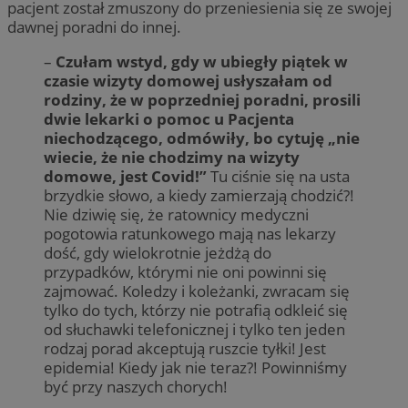
pacjent został zmuszony do przeniesienia się ze swojej
dawnej poradni do innej.
–
Czułam wstyd, gdy w ubiegły piątek w
czasie wizyty domowej usłyszałam od
rodziny, że w poprzedniej poradni, prosili
dwie lekarki o pomoc u Pacjenta
niechodzącego, odmówiły, bo cytuję „nie
wiecie, że nie chodzimy na wizyty
domowe, jest Covid!”
Tu ciśnie się na usta
brzydkie słowo, a kiedy zamierzają chodzić?!
Nie dziwię się, że ratownicy medyczni
pogotowia ratunkowego mają nas lekarzy
dość, gdy wielokrotnie jeżdżą do
przypadków, którymi nie oni powinni się
zajmować. Koledzy i koleżanki, zwracam się
tylko do tych, którzy nie potrafią odkleić się
od słuchawki telefonicznej i tylko ten jeden
rodzaj porad akceptują ruszcie tyłki! Jest
epidemia! Kiedy jak nie teraz?! Powinniśmy
być przy naszych chorych!