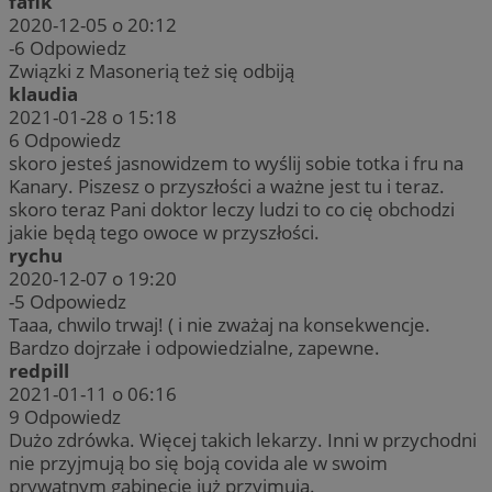
fafik
2020-12-05 o 20:12
-6
Odpowiedz
Związki z Masonerią też się odbiją
klaudia
2021-01-28 o 15:18
6
Odpowiedz
skoro jesteś jasnowidzem to wyślij sobie totka i fru na
Kanary. Piszesz o przyszłości a ważne jest tu i teraz.
skoro teraz Pani doktor leczy ludzi to co cię obchodzi
jakie będą tego owoce w przyszłości.
rychu
2020-12-07 o 19:20
-5
Odpowiedz
Taaa, chwilo trwaj! ( i nie zważaj na konsekwencje.
Bardzo dojrzałe i odpowiedzialne, zapewne.
redpill
2021-01-11 o 06:16
9
Odpowiedz
Dużo zdrówka. Więcej takich lekarzy. Inni w przychodni
nie przyjmują bo się boją covida ale w swoim
prywatnym gabinecie już przyjmują.