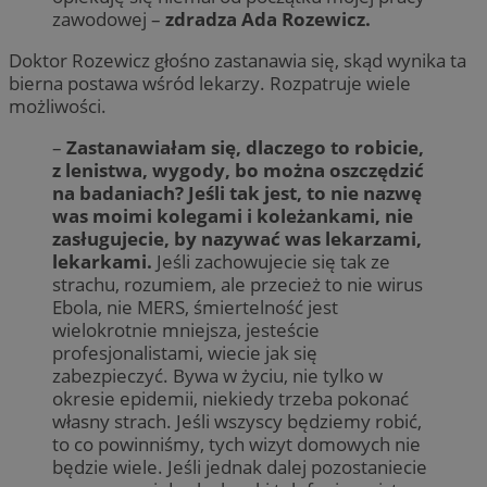
zawodowej –
zdradza Ada Rozewicz.
Doktor Rozewicz głośno zastanawia się, skąd wynika ta
bierna postawa wśród lekarzy. Rozpatruje wiele
możliwości.
–
Zastanawiałam się, dlaczego to robicie,
z lenistwa, wygody, bo można oszczędzić
na badaniach? Jeśli tak jest, to nie nazwę
was moimi kolegami i koleżankami, nie
zasługujecie, by nazywać was lekarzami,
lekarkami.
Jeśli zachowujecie się tak ze
strachu, rozumiem, ale przecież to nie wirus
Ebola, nie MERS, śmiertelność jest
wielokrotnie mniejsza, jesteście
profesjonalistami, wiecie jak się
zabezpieczyć. Bywa w życiu, nie tylko w
okresie epidemii, niekiedy trzeba pokonać
własny strach. Jeśli wszyscy będziemy robić,
to co powinniśmy, tych wizyt domowych nie
będzie wiele. Jeśli jednak dalej pozostaniecie