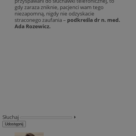
przyspawani do słuchawki telefonicznej, to
gdy zaraza zniknie, pacjenci wam tego
niezapomną, nigdy nie odzyskacie
straconego zaufania –
podkreśla dr n. med.
Ada Rozewicz.
Słuchaj
⏵︎
Udostępnij