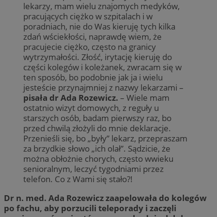
lekarzy, mam wielu znajomych medyków,
pracujących ciężko w szpitalach i w
poradniach, nie do Was kieruję tych kilka
zdań wściekłości, naprawdę wiem, że
pracujecie ciężko, często na granicy
wytrzymałości. Złość, irytację kieruję do
części kolegów i koleżanek, zwracam się w
ten sposób, bo podobnie jak ja i wielu
jesteście przynajmniej z nazwy lekarzami –
pisała dr Ada Rozewicz.
– Wiele mam
ostatnio wizyt domowych, z reguły u
starszych osób, badam pierwszy raz, bo
przed chwilą złożyli do mnie deklaracje.
Przenieśli się, bo „były” lekarz, przepraszam
za brzydkie słowo „ich olał”. Sądzicie, że
można obłożnie chorych, często wwieku
senioralnym, leczyć tygodniami przez
telefon. Co z Wami się stało?!
Dr n. med. Ada Rozewicz zaapelowała do kolegów
po fachu, aby porzucili teleporady i zaczęli