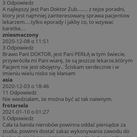
3
Odpowiedz
A najlepszy jest Pan Doktor Zub....... z tejze poradni,
ktory jest najmniej zainteresowany sprawa pacjentow
lekarzem....tylko eporady i jakby co, to wzywac
karetke...
zniesmaczony
2020-12-08 o 11:51
3
Odpowiedz
Brawo Pani DOKTOR, jest Pani PERŁĄ w tym świecie,
przywróciła mi Pani wiarę, że są jeszcze lekarze,którym
Pacjent nie jest obojętny.. Ściskam serdecznie i w
imieniu wielu nisko się kłaniam
asia
2020-12-03 o 18:46
11
Odpowiedz
Nie wiedziałam, że można być aż tak naiwnym.
frotarsela
2021-01-10 o 01:27
5
Odpowiedz
Cała ta banda nierobów powinna oddać pieniądze za
studia, powinni dostać zakaz wykonywania zawodu do