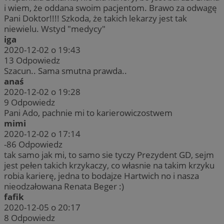
i wiem, że oddana swoim pacjentom. Brawo za odwagę
Pani Doktor!!!! Szkoda, że takich lekarzy jest tak
niewielu. Wstyd "medycy"
iga
2020-12-02 o 19:43
13
Odpowiedz
Szacun.. Sama smutna prawda..
anaś
2020-12-02 o 19:28
9
Odpowiedz
Pani Ado, pachnie mi to karierowiczostwem
mimi
2020-12-02 o 17:14
-86
Odpowiedz
tak samo jak mi, to samo sie tyczy Prezydent GD, sejm
jest pełen takich krzykaczy, co własnie na takim krzyku
robia karierę, jedna to bodajze Hartwich no i nasza
nieodzałowana Renata Beger :)
fafik
2020-12-05 o 20:17
8
Odpowiedz