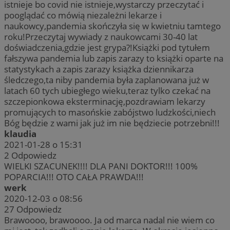
istnieje bo covid nie istnieje,wystarczy przeczytać i
pooglądać co mówią niezależni lekarze i
naukowcy,pandemia skończyła się w kwietniu tamtego
roku!Przeczytaj wywiady z naukowcami 30-40 lat
doświadczenia,gdzie jest grypa?!Książki pod tytułem
fałszywa pandemia lub zapis zarazy to książki oparte na
statystykach a zapis zarazy książka dziennikarza
śledczego,ta niby pandemia była zaplanowana już w
latach 60 tych ubiegłego wieku,teraz tylko czekać na
szczepionkowa eksterminację,pozdrawiam lekarzy
promujących to masońskie zabójstwo ludzkości,niech
Bóg będzie z wami jak już im nie będziecie potrzebni!!!
klaudia
2021-01-28 o 15:31
2
Odpowiedz
WIELKI SZACUNEK!!!! DLA PANI DOKTOR!!! 100%
POPARCIA!!! OTO CAŁA PRAWDA!!!
werk
2020-12-03 o 08:56
27
Odpowiedz
Brawoooo, brawoooo. Ja od marca nadal nie wiem co