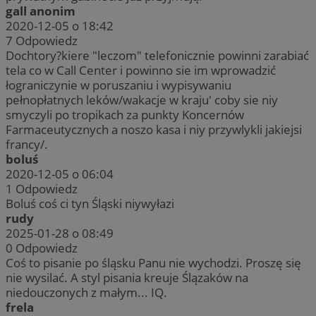
gall anonim
2020-12-05 o 18:42
7
Odpowiedz
Dochtory?kiere "leczom" telefonicznie powinni zarabiać
tela co w Call Center i powinno sie im wprowadzić
łograniczynie w poruszaniu i wypisywaniu
pełnopłatnych leków/wakacje w kraju' coby sie niy
smyczyli po tropikach za punkty Koncernów
Farmaceutycznych a noszo kasa i niy przywlykli jakiejsi
francy/.
boluś
2020-12-05 o 06:04
1
Odpowiedz
Boluś coś ci tyn Śląski niywyłazi
rudy
2025-01-28 o 08:49
0
Odpowiedz
Coś to pisanie po śląsku Panu nie wychodzi. Proszę się
nie wysilać. A styl pisania kreuje Ślązaków na
niedouczonych z małym... IQ.
frela