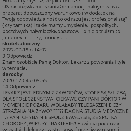
Hm... a Ty myślisz, że jak Ci ktoś słodkimi
sł&oacute;wkami i szantażem emocjonalnym wciska
preparat dopuszczony warunkowo i w dodatek na
Twoją odpowiedzialność to od razu jest profesjonalistą?
( czy tam tką) I takie mamy ,,myślenie,, pospolitych,
poczciwych naiwniaczk&oacute;w. To nie altruizm to
,,momey, money, money...,,.
skutekuboczny
2022-07-19 o 14:02
3
Odpowiedz
Znam osobiście Panią Doktor. Lekarz z powołania i tyle
w temacie.
darecky
2020-12-04 o 09:55
14
Odpowiedz
LEKARZ JEST JEDNYM Z ZAWODÓW, KTÓRE SĄ SŁUŻBĄ
DLA SPOŁECZEŃSTWA. CIEKAWE CZY PANI DOKTOR W
MOMENCIE POŻARU WOLAŁABY TELEGASZENIE CZY
STRAŻAKA NA ŻYWO? ?????IDĄC NA STUDIA MEDYCZNE
TA PANI CHYBA NIE SPODZIEWAŁA SIĘ, ŻE SPOTKA
CHOROBY ,WIRUSY I BAKTERIE?! Powinna poderwać
wszystkich lekarzy i zastrajkować przeciw wirusom i