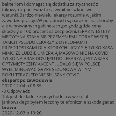
bakteriom i domagać się dodatku za styczność z
takowymi, ponieważ to są wybitnie szkodliwe
warunki.Bardzo niewielu lekarzy rozumie w jakim
zawodzie pracuje.W poradniach są narażeni na choroby
ale w prywatnych gabinetach ,po godz ,gdzie ceny
skoczyły o 100 procent są bezpieczni.TERAZ NIESTETY
MEDYCYNA STAŁA SIĘ PRZEMYSŁEM I CORAZ WIĘCEJ
TAKICH PSEUDO LEKARZY Z DYPLOMAMI I
PRZEDROSTKAMI DLA KTÓRYCH LICZY SIĘ TYLKO KASA
MIMO ŹE LUDZIE UMIERAJĄ MASOWO NIE NA COVID
TYLKO NA BRAK DOSTĘPU DO LEKARZA .JEST WSZAK
OPTYMISTYCZNY AKCENT .UDAŁO SIĘ W POLSCE
WYELIMINOWAĆ GRYPE SEZONOWĄ W TYM
ROKU.TERAZ JEDYNIE SŁUSZNY COVID.
ekspert po zawÓdowie
2020-12-04 o 08:35
-8
Odpowiedz
Tak jest dokladnie z przychodnia w wirku ul
jankowskiego bylem leczony telefonicznie szkoda gadac
brawo
2020-12-03 o 19:20