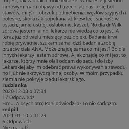
mi jest, tak zadbali o mnie lekarze. W okresie jesienno
zimowym mam objawy od trzech lat: nasila się ból
stawów, mięśni, obrzęk podniebienia, węzłów szyjnych i
bolesne, skóra rąk popękana aż krew leci, suchość w
ustach, jamie ustnej, osłabienie, kaszel. No dla dr Wilk
zdrowa jestem, a inni lekarze nie wiedzą co to jest. A
teraz juz od wielu miesięcy bez opieki. Badania krwi
robię prywatnie, szukam sama, dziś badania zrobię
przeciw ciała ANA. Może znajdę sama co mi jest? Bo dla
innych lekarzy jestem zdrowa. A jak znajdę co mi jest to
lekarze, którzy mnie olali oddam do sądu i do Izby
Lekarskiej aby im odebrać prawa wykonywania zawodu,
no i już nie skrzywdzą innej osoby. W moim przypadku
ziemia nie pokryje błędu lekarskiego.
rudzianka
2020-12-03 o 07:34
17
Odpowiedz
Hm... A psychiatrę Pani odwiedziła? To nie sarkazm.
redpill
2021-01-10 o 01:29
6
Odpowiedz
Nie marudź.