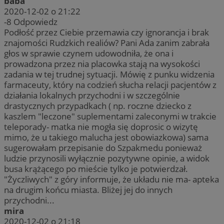
baba
2020-12-02 o 21:22
-8
Odpowiedz
Podłość przez Ciebie przemawia czy ignorancja i brak
znajomości Rudzkich realiów? Pani Ada zanim zabrała
głos w sprawie czynem udowodniła, że ona i
prowadzona przez nia placowka stają na wysokości
zadania w tej trudnej sytuacji. Mówię z punku widzenia
farmaceuty, który na codzień słucha relacji pacjentów z
działania lokalnych przychodni i w szczególnie
drastycznych przypadkach ( np. roczne dziecko z
kaszlem "leczone" suplementami zaleconymi w trakcie
teleporady- matka nie mogła się doprosic o wizytę
mimo, że u takiego malucha jest obowiazkowa) sama
sugerowałam przepisanie do Szpakmedu ponieważ
ludzie przynosili wyłącznie pozytywne opinie, a widok
busa krążącego po mieście tylko je potwierdzał.
"Życzliwych" z góry informuje, że układu nie ma- apteka
na drugim końcu miasta. Bliżej jej do innych
przychodni...
mira
2020-12-02 o 21:18