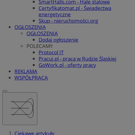
SmartHalls.com - Hale stalowe
Certyfikatomat.pl - Świadectwa
energetyczne
Skup - nieruchomości.org
OGŁOSZENIA
OGŁOSZENIA
Dodaj ogłoszenie
POLECAMY
Protocol IT
Pracuj.pl - praca w Rudzie Śląskiej
GoWork.pl - oferty pracy
REKLAMA
WSPÓŁPRACA
Ciekawe artykuły