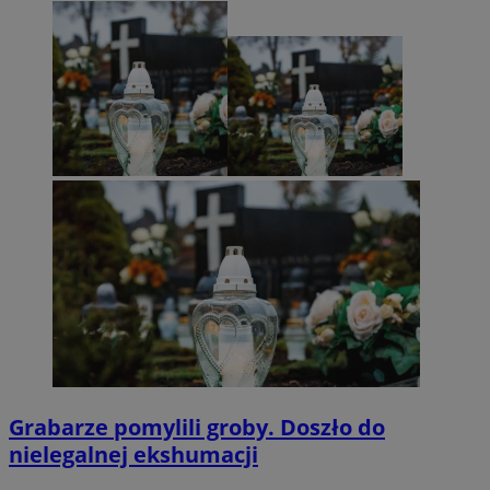
Grabarze pomylili groby. Doszło do
nielegalnej ekshumacji