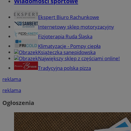
Wiadomości sportowe
Ekspert Biuro Rachunkowe
Internetowy sklep motoryzacyjny
Fizjoterapia Ruda Śląska
Klimatyzacje - Pompy ciepła
Książeczka sanepidowska
Największy sklep z częściami online!
Tradycyjna polska pizza
reklama
reklama
Ogłoszenia