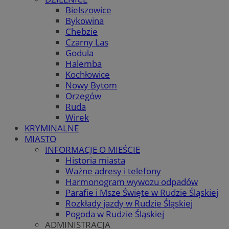
Bielszowice
Bykowina
Chebzie
Czarny Las
Godula
Halemba
Kochłowice
Nowy Bytom
Orzegów
Ruda
Wirek
KRYMINALNE
MIASTO
INFORMACJE O MIEŚCIE
Historia miasta
Ważne adresy i telefony
Harmonogram wywozu odpadów
Parafie i Msze Święte w Rudzie Śląskiej
Rozkłady jazdy w Rudzie Śląskiej
Pogoda w Rudzie Śląskiej
ADMINISTRACJA