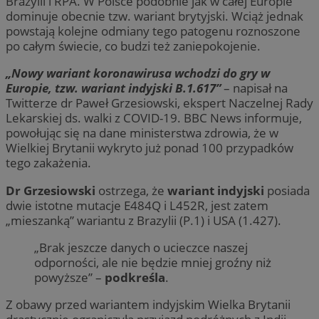
Brazylii i RPA. W Polsce podobnie jak w całej Europie
dominuje obecnie tzw. wariant brytyjski. Wciąż jednak
powstają kolejne odmiany tego patogenu roznoszone
po całym świecie, co budzi też zaniepokojenie.
„Nowy wariant koronawirusa wchodzi do gry w
Europie, tzw. wariant indyjski B.1.617”
– napisał na
Twitterze dr Paweł Grzesiowski, ekspert Naczelnej Rady
Lekarskiej ds. walki z COVID-19. BBC News informuje,
powołując się na dane ministerstwa zdrowia, że w
Wielkiej Brytanii wykryto już ponad 100 przypadków
tego zakażenia.
Dr Grzesiowski
ostrzega, że
wariant indyjski
posiada
dwie istotne mutacje E484Q i L452R, jest zatem
„mieszanką” wariantu z Brazylii (P.1) i USA (1.427).
„Brak jeszcze danych o ucieczce naszej
odporności, ale nie będzie mniej groźny niż
powyższe” –
podkreśla
.
Z obawy przed wariantem indyjskim Wielka Brytanii