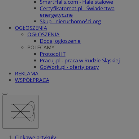
SmartHalls.com - Hale stalowe
Certyfikatomat.pl - Świadectwa
energetyczne
Skup - nieruchomości.org
OGŁOSZENIA
OGŁOSZENIA
Dodaj ogłoszenie
POLECAMY
Protocol IT
Pracuj.pl - praca w Rudzie Śląskiej
GoWork.pl - oferty pracy
REKLAMA
WSPÓŁPRACA
Ciekawe artykuły