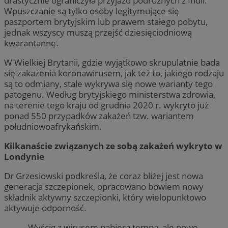
drastycznie ograniczyła przyjazd podróżnych z Indii.
Wpuszczanie są tylko osoby legitymujące się
paszportem brytyjskim lub prawem stałego pobytu,
jednak wszyscy muszą przejść dziesięciodniową
kwarantannę.
W Wielkiej Brytanii, gdzie wyjątkowo skrupulatnie bada
się zakażenia koronawirusem, jak też to, jakiego rodzaju
są to odmiany, stale wykrywa się nowe warianty tego
patogenu. Według brytyjskiego ministerstwa zdrowia,
na terenie tego kraju od grudnia 2020 r. wykryto już
ponad 550 przypadków zakażeń tzw. wariantem
południowoafrykańskim.
Kilkanaście związanych ze sobą zakażeń wykryto w
Londynie
Dr Grzesiowski podkreśla, że coraz bliżej jest nowa
generacja szczepionek, opracowano bowiem nowy
składnik aktywny szczepionki, który wielopunktowo
aktywuje odporność.
„Wyścig z wirusem nabiera tempa, ale nowe