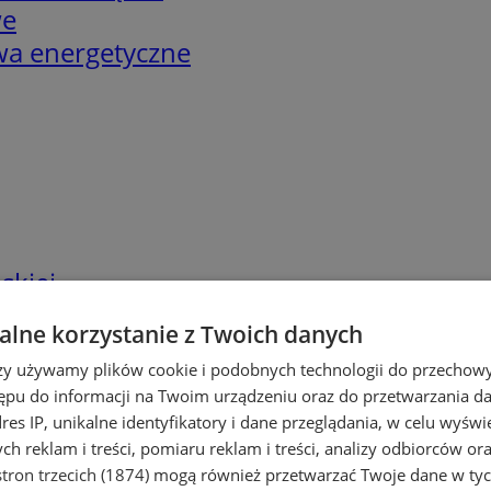
we
twa energetyczne
skiej
lne korzystanie z Twoich danych
rzy używamy plików cookie i podobnych technologii do przechow
ępu do informacji na Twoim urządzeniu oraz do przetwarzania 
dres IP, unikalne identyfikatory i dane przeglądania, w celu wyświ
h reklam i treści, pomiaru reklam i treści, analizy odbiorców or
tron trzecich (1874)
mogą również przetwarzać Twoje dane w tych