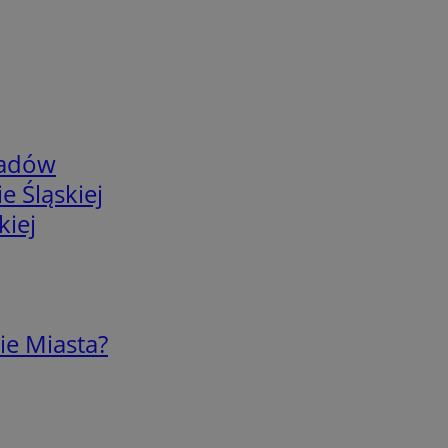
adów
e Śląskiej
kiej
ie Miasta?