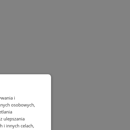
ywania i
danych osobowych,
etlania
az ulepszania
 i innych celach,