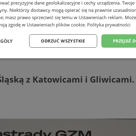
wać precyzyjne dane geolokalizacyjne i cechy urządzenia. Twoje
tryny. Niektórzy dostawcy mogą opierać się na prawnie uzasadnio
ie; masz prawo sprzeciwić się temu w
Ustawieniach reklam
. Może
woją zgodę w
Ustawieniach plików cookie
.
Polityka prywatności
EGÓŁY
ODRZUĆ WSZYSTKIE
PRZEJDŹ 
ą z Katowicami i Gliwicami. Podpisano 
Wydajność
Targetowanie
Funkcjonalność
Ni
ląską z Katowicami i Gliwicami
ezbędne
Wydajność
Targetowanie
Funkcjonalność
Niesklasyfikow
ie umożliwiają korzystanie z podstawowych funkcji strony internetowej, takich jak log
Bez niezbędnych plików cookie nie można prawidłowo korzystać ze strony internetowe
Provider
/
Okres
Opis
Domena
przechowywania