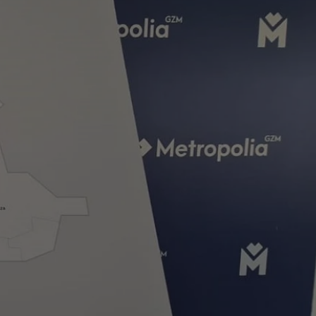
tyfikator sesji.
tyfikator sesji.
tyfikator sesji.
zez usługę Cookie-
eferencji
a pliki cookie. Jest
Cookie-Script.com
o przechowywania
watności dla ich
dane dotyczące
olityki i
ając, że ich
e w przyszłych
 celów
a, zapewniając, że
i, a ich dane są
przez witrynę
sług.