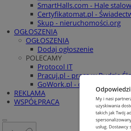
SmartHalls.com - Hale stalo
Certyfikatomat.pl - Świadec
Skup - nieruchomości.org
OGŁOSZENIA
OGŁOSZENIA
Dodaj ogłoszenie
POLECAMY
Protocol IT
Pracuj.pl - praca w Rudzie Ślą
GoWork.pl - oferty pracy
Odpowiedzia
REKLAMA
My i nasi partne
WSPÓŁPRACA
uzyskiwania dost
takich jak Twój a
spersonalizowanyc
usług.
Dostawcy s