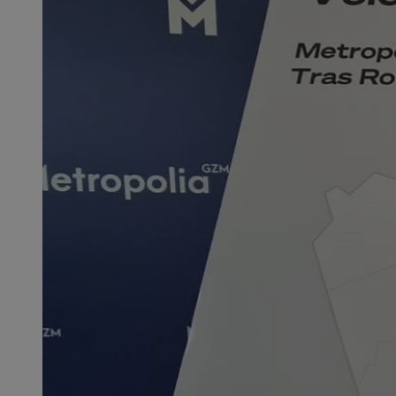
SessID
QeSessID
MvSessID
CookieScriptConse
VISITOR_PRIVACY_
msToken
Provider
Nazwa
Domena
Nazwa