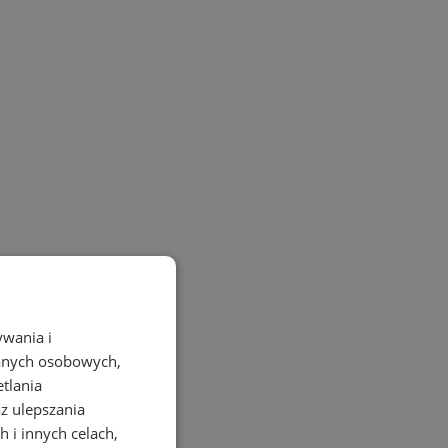
ywania i
danych osobowych,
etlania
az ulepszania
 i innych celach,