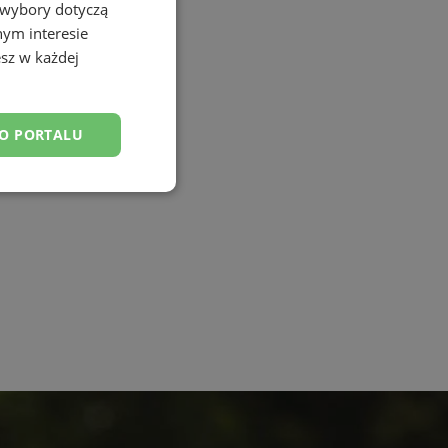
 wybory dotyczą
nym interesie
sz w każdej
DO PORTALU
esklasyfikowane
ane
owanie użytkownika i
j.