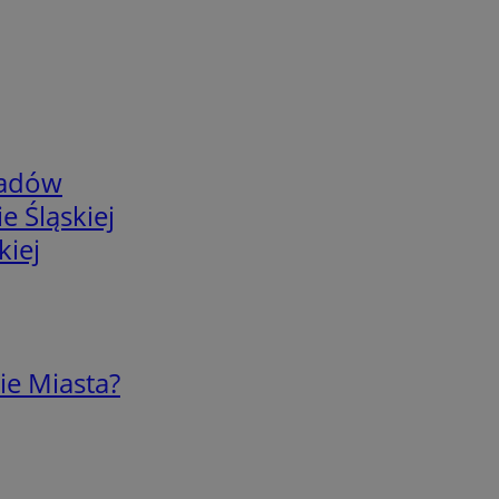
adów
e Śląskiej
kiej
ie Miasta?