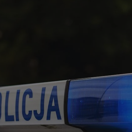
rudaslaska.com.pl
1 rok
Ten plik cookie przechowuje iden
rudaslaska.com.pl
1 rok
Ten plik cookie przechowuje iden
rudaslaska.com.pl
1 rok
Ten plik cookie przechowuje iden
.tiktok.com
1 tydzień 3 dni
Ten plik cookie jest używany do
uwierzytelniania i bezpieczeństw
użytkownicy pozostają zalogowan
zabezpieczone, jak poruszać się 
internetową lub interakcji z jej u
30 minut
Ten plik cookie służy do rozróżn
Cloudflare Inc.
Jest to korzystne dla strony int
.x.com
umożliwia tworzenie ważnych r
korzystania z jej witryny interne
29 minut 59
Ten plik cookie służy do rozróżn
Cloudflare Inc.
sekund
Jest to korzystne dla strony int
.twitter.com
umożliwia tworzenie ważnych r
korzystania z jej witryny interne
Polityce prywatności Google
METADATA
5 miesięcy 4
Ten plik cookie jest używany d
YouTube
tygodnie
zgody użytkownika i wyboru pry
.youtube.com
interakcji z witryną. Rejestruje 
zgody odwiedzającego na różne p
ustawienia prywatności, zapewni
preferencje zostaną uhonorowan
sesjach.
nt
4 tygodnie 2 dni
Ten plik cookie jest używany pr
CookieScript