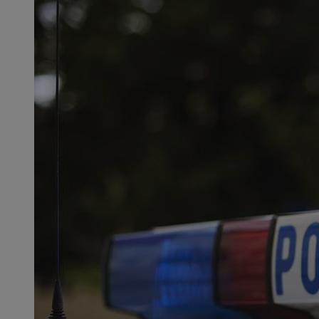
SessID
QeSessID
MvSessID
msToken
__cf_bm
__cf_bm
VISITOR_PRIVACY_
CookieScriptConse