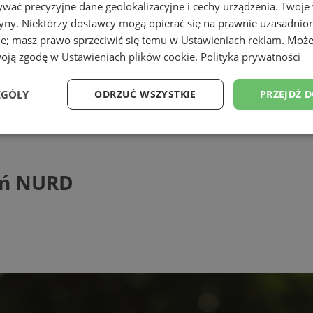
wać precyzyjne dane geolokalizacyjne i cechy urządzenia. Twoje
tryny. Niektórzy dostawcy mogą opierać się na prawnie uzasadnio
ie; masz prawo sprzeciwić się temu w
Ustawieniach reklam
. Może
woją zgodę w
Ustawieniach plików cookie
.
Polityka prywatności
ąskiej
EGÓŁY
ODRZUĆ WSZYSTKIE
PRZEJDŹ 
URD
Wydajność
Targetowanie
Funkcjonalność
Ni
ań NURD
ezbędne
Wydajność
Targetowanie
Funkcjonalność
Niesklasyfikow
ie umożliwiają korzystanie z podstawowych funkcji strony internetowej, takich jak log
Bez niezbędnych plików cookie nie można prawidłowo korzystać ze strony internetowe
Provider
/
Okres
Opis
Domena
przechowywania