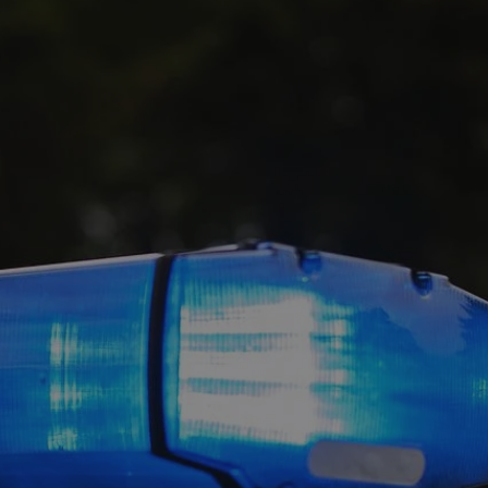
tyfikator sesji.
tyfikator sesji.
tyfikator sesji.
 celów
a, zapewniając, że
i, a ich dane są
przez witrynę
sług.
iania ludzi i botów.
ernetowej, ponieważ
aportów na temat
towej.
iania ludzi i botów.
ernetowej, ponieważ
aportów na temat
towej.
o przechowywania
watności dla ich
dane dotyczące
olityki i
ając, że ich
e w przyszłych
zez usługę Cookie-