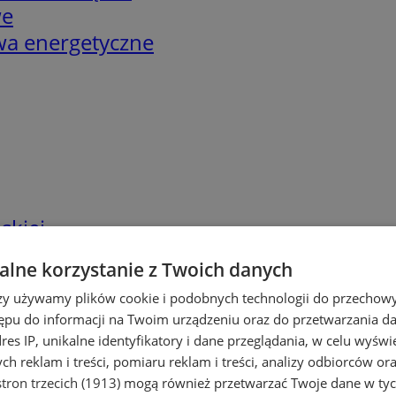
we
twa energetyczne
skiej
lne korzystanie z Twoich danych
rzy używamy plików cookie i podobnych technologii do przechow
ępu do informacji na Twoim urządzeniu oraz do przetwarzania 
dres IP, unikalne identyfikatory i dane przeglądania, w celu wyświ
h reklam i treści, pomiaru reklam i treści, analizy odbiorców or
tron trzecich (1913)
mogą również przetwarzać Twoje dane w tych