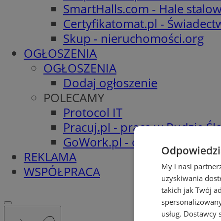
SmartHalls.com - Hale stalo
Certyfikatomat.pl - Świadec
Skup - nieruchomości.org
OGŁOSZENIA
OGŁOSZENIA
Dodaj ogłoszenie
POLECAMY
Protocol IT
Pracuj.pl - praca w Rudzie Ślą
GoWork.pl - oferty pracy
Odpowiedzia
REKLAMA
My i nasi partne
WSPÓŁPRACA
uzyskiwania dost
takich jak Twój a
spersonalizowanyc
usług.
Dostawcy s