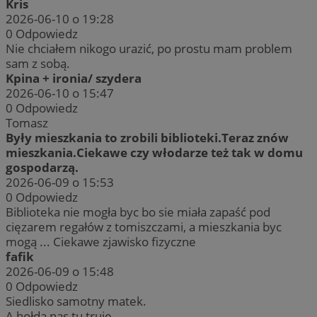
Kris
2026-06-10 o 19:28
0
Odpowiedz
Nie chciałem nikogo urazić, po prostu mam problem
sam z sobą.
Kpina + ironia/ szydera
2026-06-10 o 15:47
0
Odpowiedz
Tomasz
Były mieszkania to zrobili biblioteki.Teraz znów
mieszkania.Ciekawe czy włodarze też tak w domu
gospodarzą.
2026-06-09 o 15:53
0
Odpowiedz
Biblioteka nie mogła byc bo sie miała zapaść pod
cięzarem regałów z tomiszczami, a mieszkania byc
mogą ... Ciekawe zjawisko fizyczne
fafik
2026-06-09 o 15:48
0
Odpowiedz
Siedlisko samotny matek.
A hołda nas tu truje.