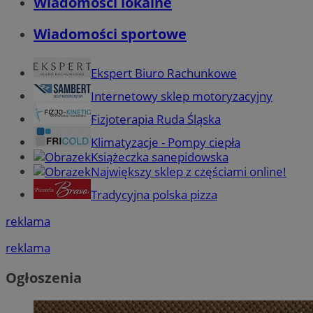
Wiadomości lokalne
Wiadomości sportowe
Ekspert Biuro Rachunkowe
Internetowy sklep motoryzacyjny
Fizjoterapia Ruda Śląska
Klimatyzacje - Pompy ciepła
Książeczka sanepidowska
Największy sklep z częściami online!
Tradycyjna polska pizza
reklama
reklama
Ogłoszenia