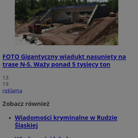
FOTO
Gigantyczny wiadukt nasunięty na
trasę N-S. Waży ponad 5 tysięcy ton
13
19
reklama
Zobacz również
Wiadomości kryminalne w Rudzie
Śląskiej