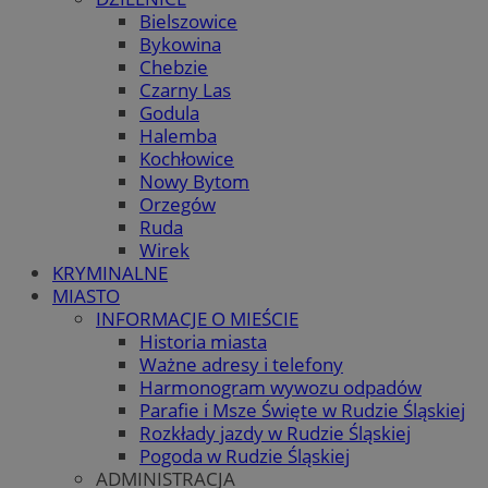
Bielszowice
Bykowina
Chebzie
Czarny Las
Godula
Halemba
Kochłowice
Nowy Bytom
Orzegów
Ruda
Wirek
KRYMINALNE
MIASTO
INFORMACJE O MIEŚCIE
Historia miasta
Ważne adresy i telefony
Harmonogram wywozu odpadów
Parafie i Msze Święte w Rudzie Śląskiej
Rozkłady jazdy w Rudzie Śląskiej
Pogoda w Rudzie Śląskiej
ADMINISTRACJA