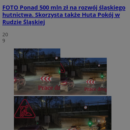
FOTO
Ponad 500 mln zł na rozwój śląskiego
hutnictwa. Skorzysta także Huta Pokój w
Rudzie Śląskiej
20
9