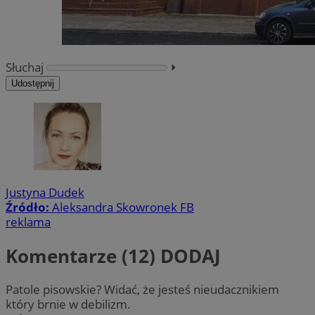
Słuchaj
⏵︎
Udostępnij
Justyna Dudek
Źródło:
Aleksandra Skowronek FB
reklama
Komentarze (12)
DODAJ
Patole pisowskie? Widać, że jesteś nieudacznikiem
który brnie w debilizm.