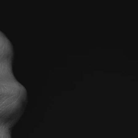
tyfikator sesji.
tyfikator sesji.
tyfikator sesji.
zez usługę Cookie-
eferencji
a pliki cookie. Jest
Cookie-Script.com
o przechowywania
watności dla ich
dane dotyczące
olityki i
ając, że ich
e w przyszłych
 celów
a, zapewniając, że
i, a ich dane są
przez witrynę
sług.