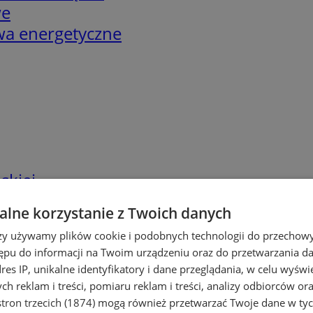
we
twa energetyczne
skiej
lne korzystanie z Twoich danych
rzy używamy plików cookie i podobnych technologii do przechow
ępu do informacji na Twoim urządzeniu oraz do przetwarzania 
dres IP, unikalne identyfikatory i dane przeglądania, w celu wyświ
h reklam i treści, pomiaru reklam i treści, analizy odbiorców or
tron trzecich (1874)
mogą również przetwarzać Twoje dane w tych