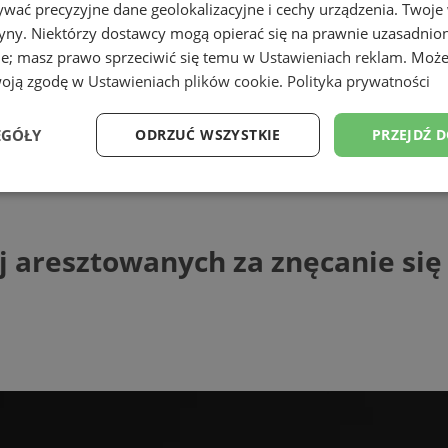
wać precyzyjne dane geolokalizacyjne i cechy urządzenia. Twoje
tryny. Niektórzy dostawcy mogą opierać się na prawnie uzasadnio
ie; masz prawo sprzeciwić się temu w
Ustawieniach reklam
. Może
woją zgodę w
Ustawieniach plików cookie
.
Polityka prywatności
ąskiej
EGÓŁY
ODRZUĆ WSZYSTKIE
PRZEJDŹ 
sztowanych za znęcanie się nad swoimi 
Wydajność
Targetowanie
Funkcjonalność
Ni
j aresztowanych za znęcanie si
ezbędne
Wydajność
Targetowanie
Funkcjonalność
Niesklasyfikow
ie umożliwiają korzystanie z podstawowych funkcji strony internetowej, takich jak log
Bez niezbędnych plików cookie nie można prawidłowo korzystać ze strony internetowe
Provider
/
Okres
Opis
Domena
przechowywania