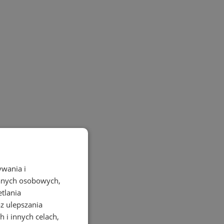
ywania i
danych osobowych,
etlania
az ulepszania
 i innych celach,