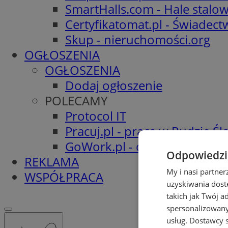
SmartHalls.com - Hale stalo
Certyfikatomat.pl - Świadec
Skup - nieruchomości.org
OGŁOSZENIA
OGŁOSZENIA
Dodaj ogłoszenie
POLECAMY
Protocol IT
Pracuj.pl - praca w Rudzie Ślą
GoWork.pl - oferty pracy
Odpowiedzia
REKLAMA
My i nasi partne
WSPÓŁPRACA
uzyskiwania dost
takich jak Twój a
spersonalizowanyc
usług.
Dostawcy s