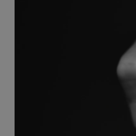
SessID
QeSessID
MvSessID
CookieScriptConse
VISITOR_PRIVACY_
msToken
Provider
Nazwa
Domena
Nazwa