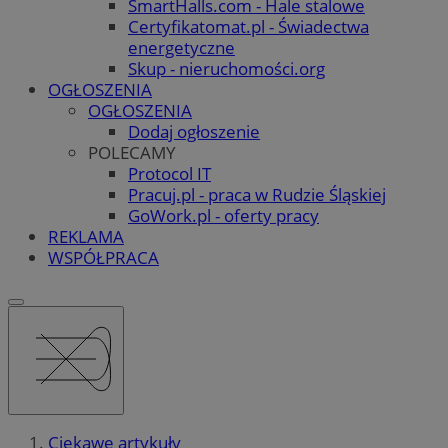
SmartHalls.com - Hale stalowe
Certyfikatomat.pl - Świadectwa
energetyczne
Skup - nieruchomości.org
OGŁOSZENIA
OGŁOSZENIA
Dodaj ogłoszenie
POLECAMY
Protocol IT
Pracuj.pl - praca w Rudzie Śląskiej
GoWork.pl - oferty pracy
REKLAMA
WSPÓŁPRACA
Ciekawe artykuły