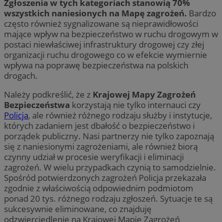
Zgłoszenia w tych kategoriach stanowią 70%
wszystkich naniesionych na Mapę zagrożeń.
Bardzo
często również sygnalizowane są nieprawidłowości
mające wpływ na bezpieczeństwo w ruchu drogowym w
postaci niewłaściwej infrastruktury drogowej czy złej
organizacji ruchu drogowego co w efekcie wymiernie
wpływa na poprawę bezpieczeństwa na polskich
drogach.
Należy podkreślić, że z
Krajowej Mapy Zagrożeń
Bezpieczeństwa
korzystają nie tylko internauci czy
Policja
, ale również różnego rodzaju służby i instytucje,
których zadaniem jest dbałość o bezpieczeństwo i
porządek publiczny. Nasi partnerzy nie tylko zapoznają
się z naniesionymi zagrożeniami, ale również biorą
czynny udział w procesie weryfikacji i eliminacji
zagrożeń. W wielu przypadkach czynią to samodzielnie.
Spośród potwierdzonych zagrożeń Policja przekazała
zgodnie z właściwością odpowiednim podmiotom
ponad 20 tys. różnego rodzaju zgłoszeń. Sytuacje te są
sukcesywnie eliminowane, co znajduję
odzwierciedlenie na Krajowej Mapie Zagrożeń