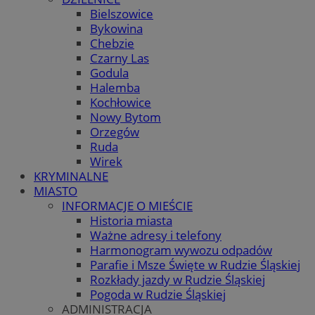
Bielszowice
Bykowina
Chebzie
Czarny Las
Godula
Halemba
Kochłowice
Nowy Bytom
Orzegów
Ruda
Wirek
KRYMINALNE
MIASTO
INFORMACJE O MIEŚCIE
Historia miasta
Ważne adresy i telefony
Harmonogram wywozu odpadów
Parafie i Msze Święte w Rudzie Śląskiej
Rozkłady jazdy w Rudzie Śląskiej
Pogoda w Rudzie Śląskiej
ADMINISTRACJA