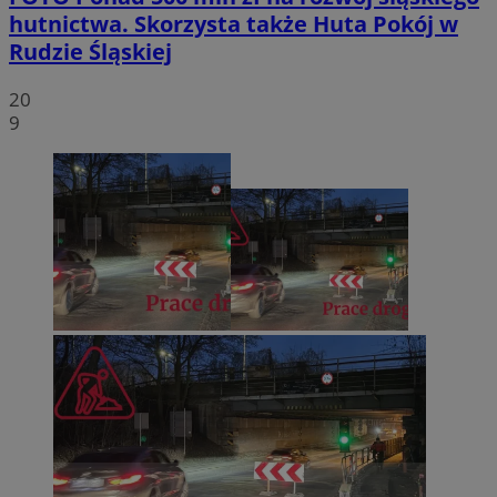
hutnictwa. Skorzysta także Huta Pokój w
Rudzie Śląskiej
20
9