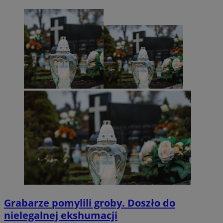
Grabarze pomylili groby. Doszło do
nielegalnej ekshumacji