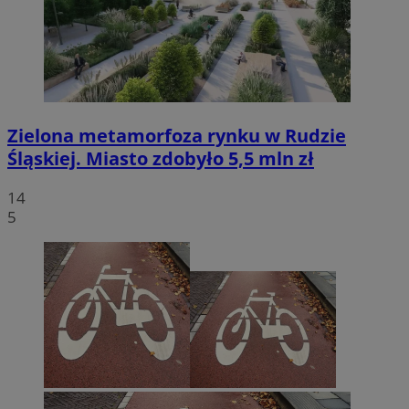
Zielona metamorfoza rynku w Rudzie
Śląskiej. Miasto zdobyło 5,5 mln zł
14
5