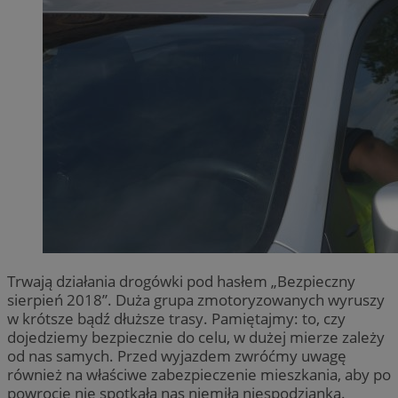
Trwają działania drogówki pod hasłem „Bezpieczny
sierpień 2018”. Duża grupa zmotoryzowanych wyruszy
w krótsze bądź dłuższe trasy. Pamiętajmy: to, czy
dojedziemy bezpiecznie do celu, w dużej mierze zależy
od nas samych. Przed wyjazdem zwróćmy uwagę
również na właściwe zabezpieczenie mieszkania, aby po
powrocie nie spotkała nas niemiła niespodzianka.