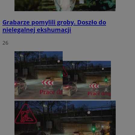
Grabarze pomylili groby. Doszło do
nielegalnej ekshumacji
26