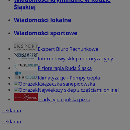
Śląskiej
Wiadomości lokalne
Wiadomości sportowe
Ekspert Biuro Rachunkowe
Internetowy sklep motoryzacyjny
Fizjoterapia Ruda Śląska
Klimatyzacje - Pompy ciepła
Książeczka sanepidowska
Największy sklep z częściami online!
Tradycyjna polska pizza
reklama
reklama