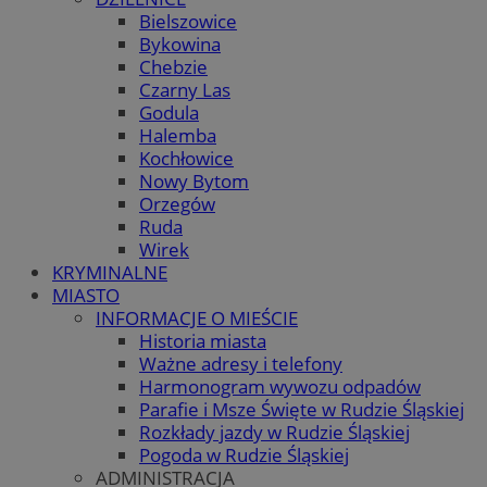
Bielszowice
Bykowina
Chebzie
Czarny Las
Godula
Halemba
Kochłowice
Nowy Bytom
Orzegów
Ruda
Wirek
KRYMINALNE
MIASTO
INFORMACJE O MIEŚCIE
Historia miasta
Ważne adresy i telefony
Harmonogram wywozu odpadów
Parafie i Msze Święte w Rudzie Śląskiej
Rozkłady jazdy w Rudzie Śląskiej
Pogoda w Rudzie Śląskiej
ADMINISTRACJA