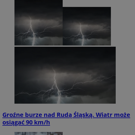
Groźne burze nad Rudą Śląską. Wiatr może
osiągać 90 km/h