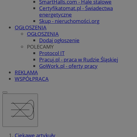
SmartHalls.com - Hale stalowe
Certyfikatomat.pl - Świadectwa
energetyczne
Skup - nieruchomości.org
OGŁOSZENIA
OGŁOSZENIA
Dodaj ogłoszenie
POLECAMY
Protocol IT
Pracuj.pl - praca w Rudzie Śląskiej
GoWork.pl - oferty pracy
REKLAMA
WSPÓŁPRACA
Ciekawe artykuły