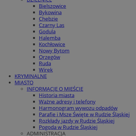
Bielszowice
Bykowina
Chebzie
Czarny Las
Godula
Halemba
Kochłowice
Nowy Bytom
Orzegów
Ruda
Wirek
KRYMINALNE
MIASTO
INFORMACJE O MIEŚCIE
Historia miasta
Ważne adresy i telefony
Harmonogram wywozu odpadów
Parafie i Msze Święte w Rudzie Śląskiej
Rozkłady jazdy w Rudzie Śląskiej
Pogoda w Rudzie Śląskiej
ADMINISTRACJA