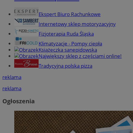
Ekspert Biuro Rachunkowe
Internetowy sklep motoryzacyjny
Fizjoterapia Ruda Śląska
Klimatyzacje - Pompy ciepła
Książeczka sanepidowska
Największy sklep z częściami online!
Tradycyjna polska pizza
reklama
reklama
Ogłoszenia