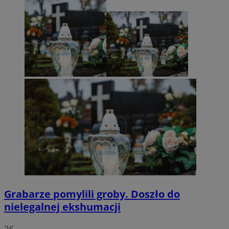
Grabarze pomylili groby. Doszło do
nielegalnej ekshumacji
26