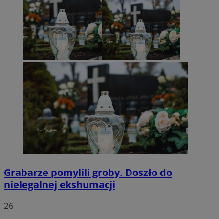
Grabarze pomylili groby. Doszło do
nielegalnej ekshumacji
26