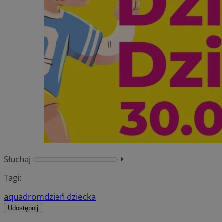
Słuchaj
⏵︎
Tagi:
aquadrom
dzień dziecka
Udostępnij