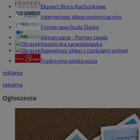
Ekspert Biuro Rachunkowe
Internetowy sklep motoryzacyjny
Fizjoterapia Ruda Śląska
Klimatyzacje - Pompy ciepła
Książeczka sanepidowska
Największy sklep z częściami online!
Tradycyjna polska pizza
reklama
reklama
Ogłoszenia