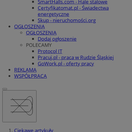
SmartHalls.com - Hale stalowe
Certyfikatomat.pl - Świadectwa
energetyczne
Skup - nieruchomości.org
OGŁOSZENIA
OGŁOSZENIA
Dodaj ogłoszenie
POLECAMY
Protocol IT
Pracuj.pl - praca w Rudzie Śląskiej
GoWork.pl - oferty pracy
REKLAMA
WSPÓŁPRACA
Ciekawe artykuły