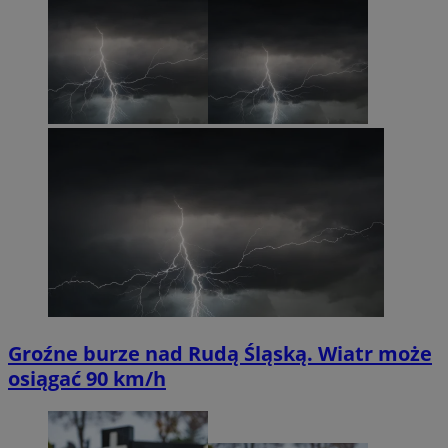
Groźne burze nad Rudą Śląską. Wiatr może
osiągać 90 km/h