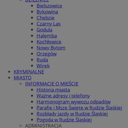
Bielszowice
Bykowina
Chebzie
Czarny Las
Godula
Halemba
Kochłowice
Nowy Bytom
Orzegów
Ruda
Wirek
KRYMINALNE
MIASTO
INFORMACJE O MIEŚCIE
Historia miasta
Ważne adresy i telefony
Harmonogram wywozu odpadów
Parafie i Msze Święte w Rudzie Śląskiej
Rozkłady jazdy w Rudzie Śląskiej
Pogoda w Rudzie Śląskiej
ADMINISTRACJA