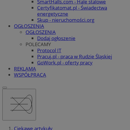
SmartHalls.com - Hale stalowe
Certyfikatomat.pl - Świadectwa
energetyczne
Skup - nieruchomości.org
OGŁOSZENIA
OGŁOSZENIA
Dodaj ogłoszenie
POLECAMY
Protocol IT
Pracuj.pl - praca w Rudzie Śląskiej
GoWork.pl - oferty pracy
REKLAMA
WSPÓŁPRACA
Ciekawe artykuły