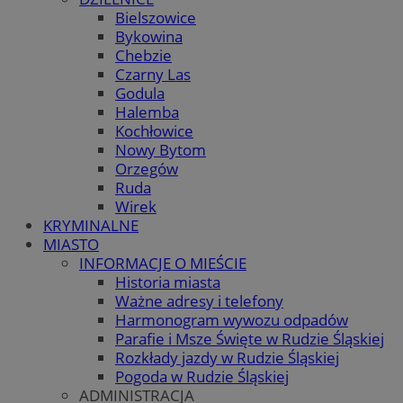
Bielszowice
Bykowina
Chebzie
Czarny Las
Godula
Halemba
Kochłowice
Nowy Bytom
Orzegów
Ruda
Wirek
KRYMINALNE
MIASTO
INFORMACJE O MIEŚCIE
Historia miasta
Ważne adresy i telefony
Harmonogram wywozu odpadów
Parafie i Msze Święte w Rudzie Śląskiej
Rozkłady jazdy w Rudzie Śląskiej
Pogoda w Rudzie Śląskiej
ADMINISTRACJA