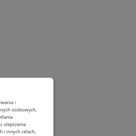
ywania i
danych osobowych,
etlania
az ulepszania
 i innych celach,