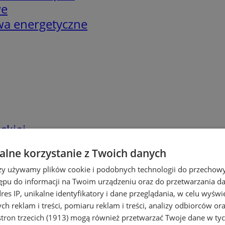
we
twa energetyczne
skiej
lne korzystanie z Twoich danych
rzy używamy plików cookie i podobnych technologii do przechow
ępu do informacji na Twoim urządzeniu oraz do przetwarzania 
dres IP, unikalne identyfikatory i dane przeglądania, w celu wyświ
h reklam i treści, pomiaru reklam i treści, analizy odbiorców or
tron trzecich (1913)
mogą również przetwarzać Twoje dane w tych