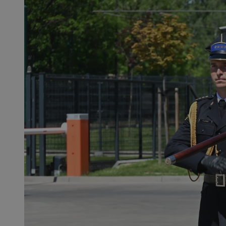
SessID
QeSessID
MvSessID
msToken
__cf_bm
__cf_bm
VISITOR_PRIVACY_
CookieScriptConse