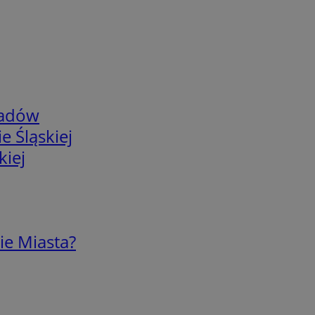
adów
e Śląskiej
kiej
ie Miasta?