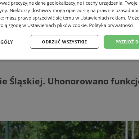
wać precyzyjne dane geolokalizacyjne i cechy urządzenia. Twoje
tryny. Niektórzy dostawcy mogą opierać się na prawnie uzasadnio
ie; masz prawo sprzeciwić się temu w
Ustawieniach reklam
. Może
woją zgodę w
Ustawieniach plików cookie
.
Polityka prywatności
EGÓŁY
ODRZUĆ WSZYSTKIE
PRZEJDŹ 
 Uhonorowano funkcjonariuszy PSP i dru
Wydajność
Targetowanie
Funkcjonalność
Ni
ie Śląskiej. Uhonorowano funkcj
ezbędne
Wydajność
Targetowanie
Funkcjonalność
Niesklasyfikow
ie umożliwiają korzystanie z podstawowych funkcji strony internetowej, takich jak log
Bez niezbędnych plików cookie nie można prawidłowo korzystać ze strony internetowe
Provider
/
Okres
Opis
Domena
przechowywania