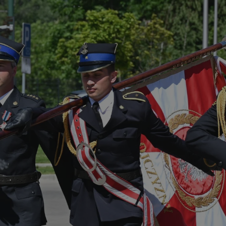
rudaslaska.com.pl
1 rok
Ten plik cookie przechowuje iden
rudaslaska.com.pl
1 rok
Ten plik cookie przechowuje iden
rudaslaska.com.pl
1 rok
Ten plik cookie przechowuje iden
.tiktok.com
1 tydzień 3 dni
Ten plik cookie jest używany do
uwierzytelniania i bezpieczeństw
użytkownicy pozostają zalogowan
zabezpieczone, jak poruszać się 
internetową lub interakcji z jej u
30 minut
Ten plik cookie służy do rozróżn
Cloudflare Inc.
Jest to korzystne dla strony int
.x.com
umożliwia tworzenie ważnych r
korzystania z jej witryny interne
29 minut 59
Ten plik cookie służy do rozróżn
Cloudflare Inc.
sekund
Jest to korzystne dla strony int
.twitter.com
umożliwia tworzenie ważnych r
korzystania z jej witryny interne
Polityce prywatności Google
METADATA
5 miesięcy 4
Ten plik cookie jest używany d
YouTube
tygodnie
zgody użytkownika i wyboru pry
.youtube.com
interakcji z witryną. Rejestruje 
zgody odwiedzającego na różne p
ustawienia prywatności, zapewni
preferencje zostaną uhonorowan
sesjach.
nt
4 tygodnie 2 dni
Ten plik cookie jest używany pr
CookieScript