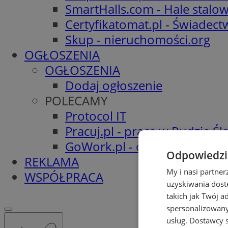
SmartHalls.com - Hale stalo
Certyfikatomat.pl - Świadec
Skup - nieruchomości.org
OGŁOSZENIA
OGŁOSZENIA
Dodaj ogłoszenie
POLECAMY
Protocol IT
Pracuj.pl - praca w Rudzie Ślą
GoWork.pl - oferty pracy
Odpowiedzia
REKLAMA
My i nasi partne
WSPÓŁPRACA
uzyskiwania dost
takich jak Twój a
spersonalizowanyc
usług.
Dostawcy s