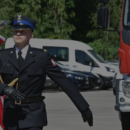
tyfikator sesji.
tyfikator sesji.
tyfikator sesji.
 celów
a, zapewniając, że
i, a ich dane są
przez witrynę
sług.
iania ludzi i botów.
ernetowej, ponieważ
aportów na temat
towej.
iania ludzi i botów.
ernetowej, ponieważ
aportów na temat
towej.
o przechowywania
watności dla ich
dane dotyczące
olityki i
ając, że ich
e w przyszłych
zez usługę Cookie-