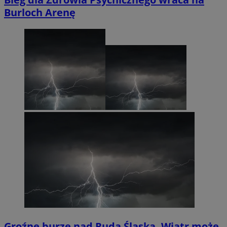
Burloch Arenę
Groźne burze nad Rudą Śląską. Wiatr może