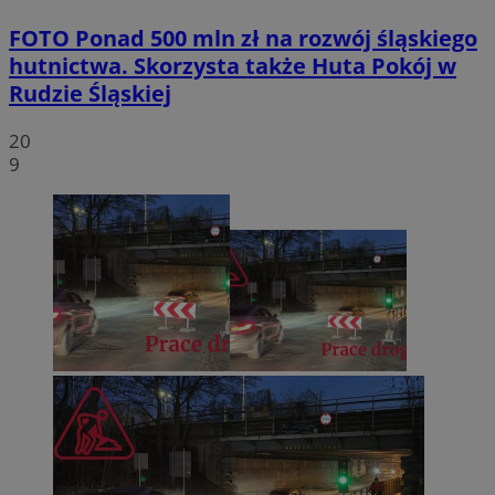
FOTO
Ponad 500 mln zł na rozwój śląskiego
hutnictwa. Skorzysta także Huta Pokój w
Rudzie Śląskiej
20
9