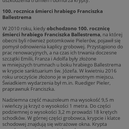
uszkodzenia trumien i obmurza krypty.
100. rocznica śmierci hrabiego Franciszka
Ballestrema
W 2010 roku, kiedy
obchodzono 100. rocznicę
śmierci hrabiego Franciszka Ballestrema
, na której
obecni byli również potomkowie Pielerów, pojawił się
pomysł odnowienia kaplicy grobowej. Przystąpiono do
prac renowacyjnych, a na czas ich trwania doczesne
szczątki Emilii, Franza i Adolfa były złożone
w mniejszych trumnach u boku hrabiego Ballestrema
w krypcie sanktuarium św. Józefa. W kwietniu 2016
roku uroczyście złożono je w pierwotnym miejscu.
Świadkiem wydarzenia był m.in. Ruediger Pieler,
praprawnuk Franciszka.
Nadziemna część mauzoleum ma wysokość 9,5 m
i wieńczy ją krzyż o wysokości 1 metra. Do części
podziemnej o wysokości 3,2 m prowadzi 18 krętych
schodków. W górnej części grobowca, krypcie i klatce
schodowej znajdują się witrażowe okna. Krypta