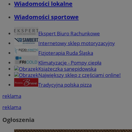
Wiadomości lokalne
Wiadomości sportowe
Ekspert Biuro Rachunkowe
Internetowy sklep motoryzacyjny
Fizjoterapia Ruda Śląska
Klimatyzacje - Pompy ciepła
Książeczka sanepidowska
Największy sklep z częściami online!
Tradycyjna polska pizza
reklama
reklama
Ogłoszenia