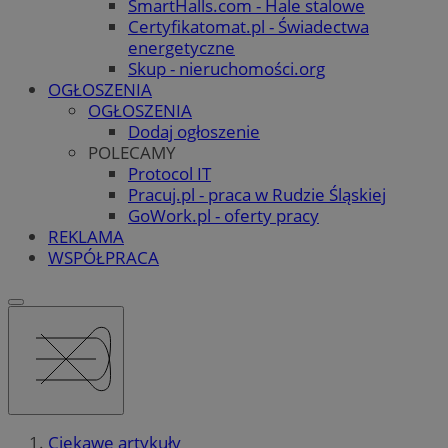
SmartHalls.com - Hale stalowe
Certyfikatomat.pl - Świadectwa
energetyczne
Skup - nieruchomości.org
OGŁOSZENIA
OGŁOSZENIA
Dodaj ogłoszenie
POLECAMY
Protocol IT
Pracuj.pl - praca w Rudzie Śląskiej
GoWork.pl - oferty pracy
REKLAMA
WSPÓŁPRACA
Ciekawe artykuły