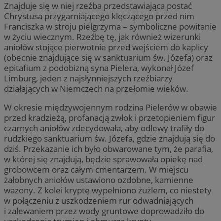
Znajduje się w niej rzeźba przedstawiająca postać
Chrystusa przygarniającego klęczącego przed nim
Franciszka w stroju pielgrzyma – symboliczne powitanie
w życiu wiecznym. Rzeźbę tę, jak również wizerunki
aniołów stojące pierwotnie przed wejściem do kaplicy
(obecnie znajdujące się w sanktuarium św. Józefa) oraz
epitafium z podobizną syna Pielera, wykonał Józef
Limburg, jeden z najsłynniejszych rzeźbiarzy
działających w Niemczech na przełomie wieków.
W okresie międzywojennym rodzina Pielerów w obawie
przed kradzieżą, profanacją zwłok i przetopieniem figur
czarnych aniołów zdecydowała, aby odlewy trafiły do
rudzkiego sanktuarium św. Józefa, gdzie znajdują się do
dziś. Przekazanie ich było obwarowane tym, że parafia,
w której się znajdują, będzie sprawowała opiekę nad
grobowcem oraz całym cmentarzem. W miejscu
żałobnych aniołów ustawiono ozdobne, kamienne
wazony. Z kolei kryptę wypełniono żużlem, co niestety
w połączeniu z uszkodzeniem rur odwadniających
i zalewaniem przez wody gruntowe doprowadziło do