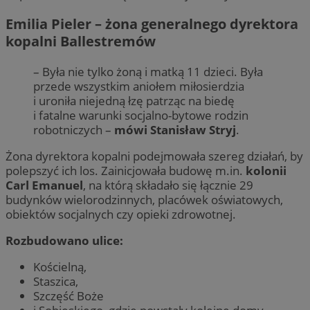
Emilia Pieler – żona generalnego dyrektora
kopalni Ballestremów
– Była nie tylko żoną i matką 11 dzieci. Była
przede wszystkim aniołem miłosierdzia
i uroniła niejedną łzę patrząc na biedę
i fatalne warunki socjalno-bytowe rodzin
robotniczych –
mówi Stanisław Stryj
.
Żona dyrektora kopalni podejmowała szereg działań, by
polepszyć ich los. Zainicjowała budowę m.in.
kolonii
Carl Emanuel
, na którą składało się łącznie 29
budynków wielorodzinnych, placówek oświatowych,
obiektów socjalnych czy opieki zdrowotnej.
Rozbudowano ulice:
Kościelną,
Staszica,
Szczęść Boże