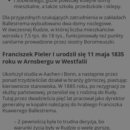
i Sobieskiego, gdzie powstały kolejne domy
mieszkalne, a także szkoła, przedszkole i sklepy.
Dla przyjezdnych szukających zatrudnienia w zakładach
Ballestrema wybudowano dwa domy noclegowe.
W ówczesnej Rudzie, w której liczba mieszkańców
wzrosła z 7,5 tys. do 18 tys., funkcjonowały też punkty
sanitarne prowadzone przez siostry Boromeuszki.
Franciszek Pieler I urodził się 11 maja 1835
roku w Arnsbergu w Westfalii
Ukończył studia w Aachen i Bonn, a następnie przez
ponad trzydzieścilat działał w branży górniczej, piastując
kierownicze stanowiska. W 1885 roku, po rezygnacji ze
służby państwowej, przeniósł się z rodziną do Rudy.
Tutaj przez dwadzieścia pięć lat pracował jako dyrektor
generalny w kopalni należącej do hrabiego Franciszka
Ksawerego Ballestrema.
– Z pewnością była to trudna decyzja, bo
warunki życia były w Rudzie o wiele gorsze,