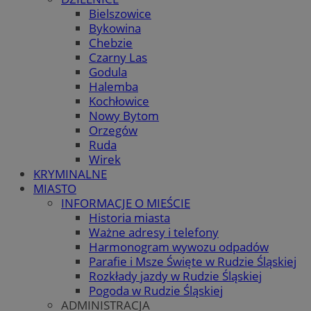
Bielszowice
Bykowina
Chebzie
Czarny Las
Godula
Halemba
Kochłowice
Nowy Bytom
Orzegów
Ruda
Wirek
KRYMINALNE
MIASTO
INFORMACJE O MIEŚCIE
Historia miasta
Ważne adresy i telefony
Harmonogram wywozu odpadów
Parafie i Msze Święte w Rudzie Śląskiej
Rozkłady jazdy w Rudzie Śląskiej
Pogoda w Rudzie Śląskiej
ADMINISTRACJA