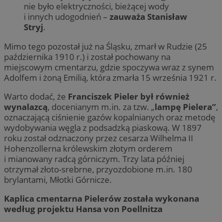
nie było elektryczności, bieżącej wody
i innych udogodnień –
zauważa Stanisław
Stryj
.
Mimo tego pozostał już na Śląsku, zmarł w Rudzie (25
października 1910 r.) i został pochowany na
miejscowym cmentarzu, gdzie spoczywa wraz z synem
Adolfem i żoną Emilią, która zmarła 15 września 1921 r.
Warto dodać, że
Franciszek Pieler był również
wynalazcą
, docenianym m.in. za tzw. „
lampę Pielera”
,
oznaczającą ciśnienie gazów kopalnianych oraz metodę
wydobywania węgla z podsadzką piaskową. W 1897
roku został odznaczony przez cesarza Wilhelma II
Hohenzollerna królewskim złotym orderem
i mianowany radcą górniczym. Trzy lata później
otrzymał złoto-srebrne, przyozdobione m.in. 180
brylantami, Młotki Górnicze.
Kaplica cmentarna Pielerów została wykonana
według projektu Hansa von Poellnitza